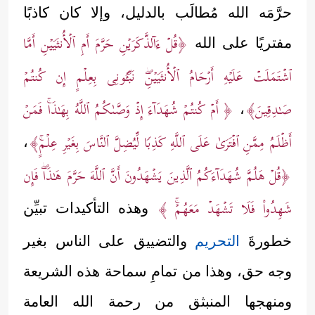
حرَّمَه الله مُطالَب بالدليل، وإلا كان كاذبًا
﴿قُلۡ ءَاۤلذَّكَرَیۡنِ حَرَّمَ أَمِ ٱلۡأُنثَیَیۡنِ أَمَّا
مفتريًا على الله
ٱشۡتَمَلَتۡ عَلَیۡهِ أَرۡحَامُ ٱلۡأُنثَیَیۡنِۖ نَبِّـُٔونِی بِعِلۡمٍ إِن كُنتُمۡ
صَـٰدِقِینَ﴾
﴿ أَمۡ كُنتُمۡ شُهَدَاۤءَ إِذۡ وَصَّىٰكُمُ ٱللَّهُ بِهَـٰذَاۚ فَمَنۡ
،
أَظۡلَمُ مِمَّنِ ٱفۡتَرَىٰ عَلَى ٱللَّهِ كَذِبࣰا لِّیُضِلَّ ٱلنَّاسَ بِغَیۡرِ عِلۡمٍۚ﴾
،
﴿قُلۡ هَلُمَّ شُهَدَاۤءَكُمُ ٱلَّذِینَ یَشۡهَدُونَ أَنَّ ٱللَّهَ حَرَّمَ هَـٰذَاۖ فَإِن
شَهِدُواْ فَلَا تَشۡهَدۡ مَعَهُمۡۚ ﴾
وهذه التأكيدات تبيِّن
خطورةَ
التحريم
والتضييق على الناس بغير
وجه حق، وهذا من تمامِ سماحة هذه الشريعة
ومنهجها المنبثق من رحمة الله العامة