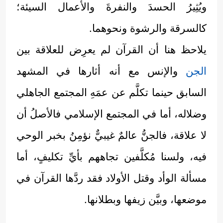
ويُثِيرُ الحسدَ والنفرةَ والأعمال السيئة؛
كالسرقة والرشوة ونحوهما.
يلاحظ هنا أن القرآن لم يعرِض للعلاقة بين
الجن
والإنس مع أنه أثارها في المشهد
السابق حينما تكلَّم عن عمَهِ المجتمع الجاهلي
وضلاله، أما في المجتمع الإسلامي فالأصلُ أن
لا علاقة، فالجنُّ عالمٌ غيبيٌّ نؤمِنُ بخبر الوحي
فيه، ولسنا مُكلَّفين تجاههم بأيِّ تكليفٍ، أما
مسألة الوأد وقتل الأولاد فقد ردَّها القرآن في
موضعها، وبيَّن زيفها وبطلانها.