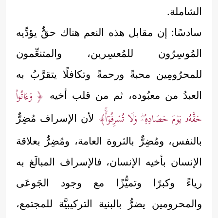
الشاملة.
سادسًا: إن مقابل هذه النعم هناك حقٌّ يؤدِّيه
المُوسِرُون للمُعسِرين، والمتنعِّمون
للمحرُومِين محبةً ورحمةً وتكافلًا يتقرَّبُ به
﴿ وَءَاتُواْ
العبدُ من معبُوده، ثم من قلب أخيه
حَقَّهُۥ یَوۡمَ حَصَادِهِۦۖ وَلَا تُسۡرِفُوۤاْۚ﴾
لأن الإسراف مُضِرٌّ
بالنفس، ومُضِرٌّ بالثروة العامة، ومُضِرٌّ بعلاقة
الإنسان بأخيه الإنسان، فالإسراف المبالَغ به
رياءً وكبرًا وتميُّزًا مع وجود الجَوعَى
والمحرومين يضرُّ بالبنية التركيبيَّة للمجتمع،