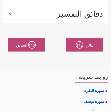
دقائق التفسير
التالي
السابق
140
142
روابط سريعة :
سورة البقرة
سورة يوسف