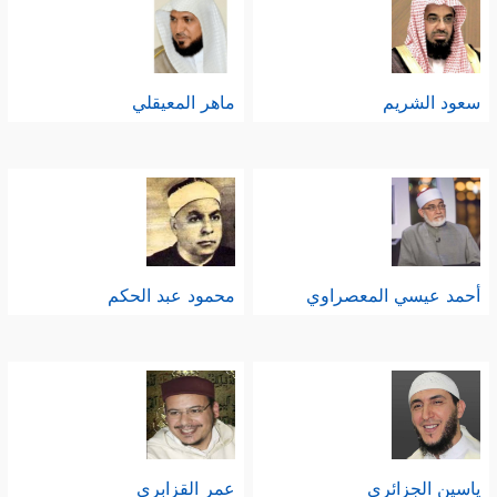
سعود الشريم
ماهر المعيقلي
أحمد عيسي المعصراوي
محمود عبد الحكم
ياسين الجزائري
عمر القزابري