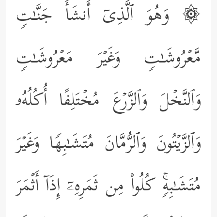
۞ وَهُوَ ٱلَّذِیۤ أَنشَأَ جَنَّـٰتࣲ
مَّعۡرُوشَـٰتࣲ وَغَیۡرَ مَعۡرُوشَـٰتࣲ
وَٱلنَّخۡلَ وَٱلزَّرۡعَ مُخۡتَلِفًا أُكُلُهُۥ
وَٱلزَّیۡتُونَ وَٱلرُّمَّانَ مُتَشَـٰبِهࣰا وَغَیۡرَ
مُتَشَـٰبِهࣲۚ كُلُواْ مِن ثَمَرِهِۦۤ إِذَاۤ أَثۡمَرَ