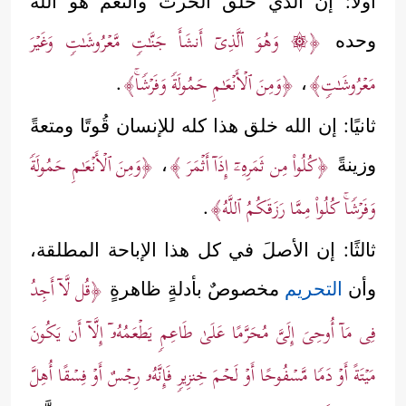
أولًا: إن الذي خلق الحَرثَ والنَّعَم هو الله
﴿۞ وَهُوَ ٱلَّذِیۤ أَنشَأَ جَنَّـٰتࣲ مَّعۡرُوشَـٰتࣲ وَغَیۡرَ
وحده
مَعۡرُوشَـٰتࣲ﴾
﴿وَمِنَ ٱلۡأَنۡعَـٰمِ حَمُولَةࣰ وَفَرۡشࣰاۚ﴾
.
،
ثانيًا: إن الله خلق هذا كله للإنسان قُوتًا ومتعةً
﴿كُلُواْ مِن ثَمَرِهِۦۤ إِذَاۤ أَثۡمَرَ ﴾
﴿وَمِنَ ٱلۡأَنۡعَـٰمِ حَمُولَةࣰ
وزينةً
،
وَفَرۡشࣰاۚ كُلُواْ مِمَّا رَزَقَكُمُ ٱللَّهُ﴾
.
ثالثًا: إن الأصلَ في كل هذا الإباحة المطلقة،
﴿قُل لَّاۤ أَجِدُ
وأن
التحريم
مخصوصٌ بأدلةٍ ظاهرةٍ
فِی مَاۤ أُوحِیَ إِلَیَّ مُحَرَّمًا عَلَىٰ طَاعِمࣲ یَطۡعَمُهُۥۤ إِلَّاۤ أَن یَكُونَ
مَیۡتَةً أَوۡ دَمࣰا مَّسۡفُوحًا أَوۡ لَحۡمَ خِنزِیرࣲ فَإِنَّهُۥ رِجۡسٌ أَوۡ فِسۡقًا أُهِلَّ