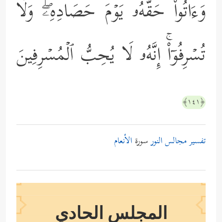
وَءَاتُواْ حَقَّهُۥ یَوۡمَ حَصَادِهِۦۖ وَلَا
تُسۡرِفُوۤاْۚ إِنَّهُۥ لَا یُحِبُّ ٱلۡمُسۡرِفِینَ
﴿١٤١﴾
تفسير مجالس النور
سورة
الأنعام
المجلس الحادي