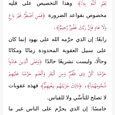
لِغَیۡرِ ٱللَّهِ بِهِۦۚ﴾
وهذا التخصيص على قلَّتِه
﴿فَمَنِ ٱضۡطُرَّ غَیۡرَ بَاغࣲ
مخصوص بقواعد الضرورة
وَلَا عَادࣲ فَإِنَّ رَبَّكَ غَفُورࣱ رَّحِیمࣱ﴾
.
رابعًا: إن الذي حرَّمه الله على يهود إنما كان
على سبيل العقوبة المحدودة زمانًا ومكانًا
﴿وَعَلَى ٱلَّذِینَ هَادُواْ
وحالًا، وليست تشريعًا خالدًا
حَرَّمۡنَا كُلَّ ذِی ظُفُـرࣲۖ وَمِنَ ٱلۡبَقَرِ وَٱلۡغَنَمِ حَرَّمۡنَا عَلَیۡهِمۡ
شُحُومَهُمَاۤ﴾
﴿ذَ ٰ⁠لِكَ جَزَیۡنَـٰهُم بِبَغۡیِهِمۡۖ﴾
،
فهذه عقوبات
لا تصلح للتأسِّي ولا للقياس.
خامسًا: إن الذي يحرِّم على الناس غير ما