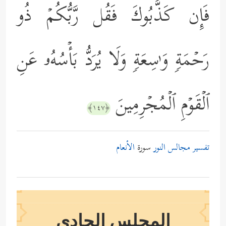
فَإِن كَذَّبُوكَ فَقُل رَّبُّكُمۡ ذُو
رَحۡمَةࣲ وَ ٰ⁠سِعَةࣲ وَلَا یُرَدُّ بَأۡسُهُۥ عَنِ
ٱلۡقَوۡمِ ٱلۡمُجۡرِمِینَ
﴿١٤٧﴾
تفسير مجالس النور
سورة
الأنعام
المجلس الحادي