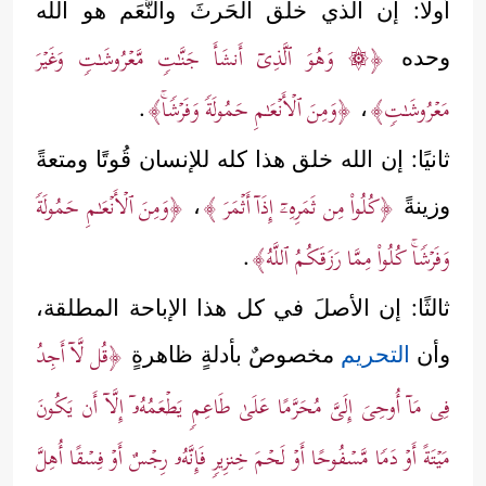
أولًا: إن الذي خلق الحَرثَ والنَّعَم هو الله
﴿۞ وَهُوَ ٱلَّذِیۤ أَنشَأَ جَنَّـٰتࣲ مَّعۡرُوشَـٰتࣲ وَغَیۡرَ
وحده
مَعۡرُوشَـٰتࣲ﴾
﴿وَمِنَ ٱلۡأَنۡعَـٰمِ حَمُولَةࣰ وَفَرۡشࣰاۚ﴾
.
،
ثانيًا: إن الله خلق هذا كله للإنسان قُوتًا ومتعةً
﴿كُلُواْ مِن ثَمَرِهِۦۤ إِذَاۤ أَثۡمَرَ ﴾
﴿وَمِنَ ٱلۡأَنۡعَـٰمِ حَمُولَةࣰ
وزينةً
،
وَفَرۡشࣰاۚ كُلُواْ مِمَّا رَزَقَكُمُ ٱللَّهُ﴾
.
ثالثًا: إن الأصلَ في كل هذا الإباحة المطلقة،
﴿قُل لَّاۤ أَجِدُ
وأن
التحريم
مخصوصٌ بأدلةٍ ظاهرةٍ
فِی مَاۤ أُوحِیَ إِلَیَّ مُحَرَّمًا عَلَىٰ طَاعِمࣲ یَطۡعَمُهُۥۤ إِلَّاۤ أَن یَكُونَ
مَیۡتَةً أَوۡ دَمࣰا مَّسۡفُوحًا أَوۡ لَحۡمَ خِنزِیرࣲ فَإِنَّهُۥ رِجۡسٌ أَوۡ فِسۡقًا أُهِلَّ