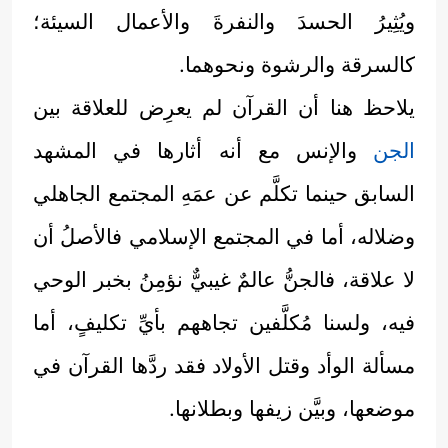
ويُثِيرُ الحسدَ والنفرةَ والأعمال السيئة؛
كالسرقة والرشوة ونحوهما.
يلاحظ هنا أن القرآن لم يعرِض للعلاقة بين
الجن
والإنس مع أنه أثارها في المشهد
السابق حينما تكلَّم عن عمَهِ المجتمع الجاهلي
وضلاله، أما في المجتمع الإسلامي فالأصلُ أن
لا علاقة، فالجنُّ عالمٌ غيبيٌّ نؤمِنُ بخبر الوحي
فيه، ولسنا مُكلَّفين تجاههم بأيِّ تكليفٍ، أما
مسألة الوأد وقتل الأولاد فقد ردَّها القرآن في
موضعها، وبيَّن زيفها وبطلانها.