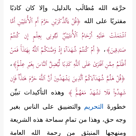
حرَّمَه الله مُطالَب بالدليل، وإلا كان كاذبًا
﴿قُلۡ ءَاۤلذَّكَرَیۡنِ حَرَّمَ أَمِ ٱلۡأُنثَیَیۡنِ أَمَّا
مفتريًا على الله
ٱشۡتَمَلَتۡ عَلَیۡهِ أَرۡحَامُ ٱلۡأُنثَیَیۡنِۖ نَبِّـُٔونِی بِعِلۡمٍ إِن كُنتُمۡ
صَـٰدِقِینَ﴾
﴿ أَمۡ كُنتُمۡ شُهَدَاۤءَ إِذۡ وَصَّىٰكُمُ ٱللَّهُ بِهَـٰذَاۚ فَمَنۡ
،
أَظۡلَمُ مِمَّنِ ٱفۡتَرَىٰ عَلَى ٱللَّهِ كَذِبࣰا لِّیُضِلَّ ٱلنَّاسَ بِغَیۡرِ عِلۡمٍۚ﴾
،
﴿قُلۡ هَلُمَّ شُهَدَاۤءَكُمُ ٱلَّذِینَ یَشۡهَدُونَ أَنَّ ٱللَّهَ حَرَّمَ هَـٰذَاۖ فَإِن
شَهِدُواْ فَلَا تَشۡهَدۡ مَعَهُمۡۚ ﴾
وهذه التأكيدات تبيِّن
خطورةَ
التحريم
والتضييق على الناس بغير
وجه حق، وهذا من تمامِ سماحة هذه الشريعة
ومنهجها المنبثق من رحمة الله العامة