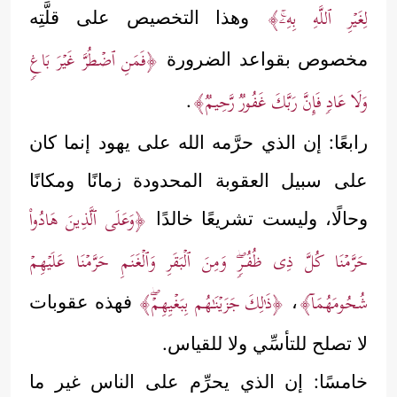
لِغَیۡرِ ٱللَّهِ بِهِۦۚ﴾
وهذا التخصيص على قلَّتِه
﴿فَمَنِ ٱضۡطُرَّ غَیۡرَ بَاغࣲ
مخصوص بقواعد الضرورة
وَلَا عَادࣲ فَإِنَّ رَبَّكَ غَفُورࣱ رَّحِیمࣱ﴾
.
رابعًا: إن الذي حرَّمه الله على يهود إنما كان
على سبيل العقوبة المحدودة زمانًا ومكانًا
﴿وَعَلَى ٱلَّذِینَ هَادُواْ
وحالًا، وليست تشريعًا خالدًا
حَرَّمۡنَا كُلَّ ذِی ظُفُـرࣲۖ وَمِنَ ٱلۡبَقَرِ وَٱلۡغَنَمِ حَرَّمۡنَا عَلَیۡهِمۡ
شُحُومَهُمَاۤ﴾
﴿ذَ ٰ⁠لِكَ جَزَیۡنَـٰهُم بِبَغۡیِهِمۡۖ﴾
،
فهذه عقوبات
لا تصلح للتأسِّي ولا للقياس.
خامسًا: إن الذي يحرِّم على الناس غير ما