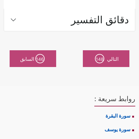
دقائق التفسير
التالي
السابق
146
148
روابط سريعة :
سورة البقرة
سورة يوسف