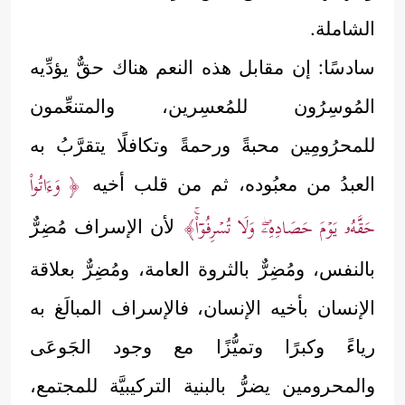
الشاملة.
سادسًا: إن مقابل هذه النعم هناك حقٌّ يؤدِّيه
المُوسِرُون للمُعسِرين، والمتنعِّمون
للمحرُومِين محبةً ورحمةً وتكافلًا يتقرَّبُ به
﴿ وَءَاتُواْ
العبدُ من معبُوده، ثم من قلب أخيه
حَقَّهُۥ یَوۡمَ حَصَادِهِۦۖ وَلَا تُسۡرِفُوۤاْۚ﴾
لأن الإسراف مُضِرٌّ
بالنفس، ومُضِرٌّ بالثروة العامة، ومُضِرٌّ بعلاقة
الإنسان بأخيه الإنسان، فالإسراف المبالَغ به
رياءً وكبرًا وتميُّزًا مع وجود الجَوعَى
والمحرومين يضرُّ بالبنية التركيبيَّة للمجتمع،