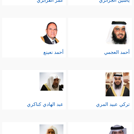
ياسين الجزائري
عمر القزابري
أحمد العجمي
أحمد نعينع
تركي عبيد المري
عبد الهادي كناكري