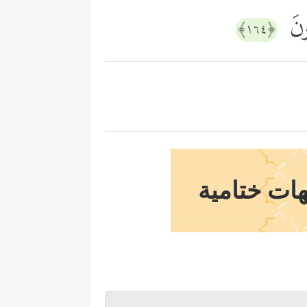
ُونَ
﴿١٦٤﴾
هات ختامية