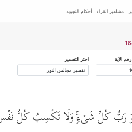
ر
مشاهير القراء
أحكام التجويد
رقم الآية
اختر التفسير
هُوَ رَبُّ كُلِّ شَیۡءࣲۚ وَلَا تَكۡسِبُ كُلُّ نَفۡسٍ إِلّ