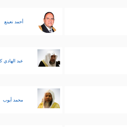
﴿قُلۡ إِنَّ صَ
 في كلِّ حركاته وسكناته، وخلواته وجلواته
أحمد نعينع
ين، وأساس كلِّ خيرٍ، وهو الذي يحقق الانسجام بين ال
َغَیۡرَ ٱللَّهِ أَبۡغِی رَبࣰّا وَهُوَ رَبُّ كُلِّ شَیۡءࣲۚ ﴾
.
عبد الهادي ك
محمد أيوب