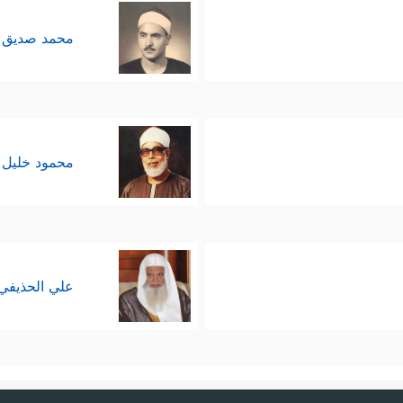
محمد صديق 
محمود خليل 
علي الحذيفي