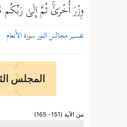
وِزۡرَ أُخۡرَىٰۚ ثُمَّ إِلَىٰ رَبِّكُم 
تفسير مجالس النور
سورة
الأنعام
المجلس الثا
من الآية (151- 165)