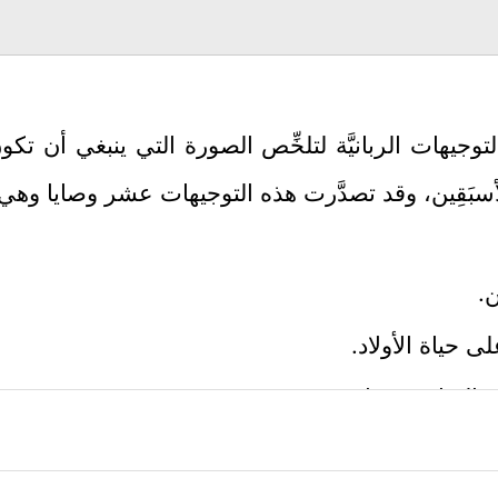
يهات الربانيَّة لتلخِّص الصورة التي ينبغي أن تكون
سبَقِين، وقد تصدَّرت هذه التوجيهات عشر وصايا وهي:
ن.
 حياة الأولاد.
الزنا ومقدماته.
ُ إِلَّا بِٱلۡحَقِّۚ ﴾
الحفاظ على حياة الناس.