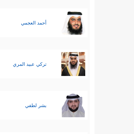
خامسًا: إن المسلم موصول بالله
ٱلۡعَـٰلَمِینَ ﯜلَا شَرِیكَ لَهُۥ ۖ﴾
.
أحمد العجمي
سادسًا: إن التوحيد هو أساس الد
﴿قُلۡ أ
وبين هذا الكون الفسيح أيضًا
تركي عبيد المري
بشر لطفي