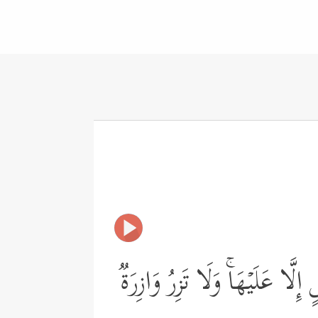
َا عَلَیۡهَاۚ وَلَا تَزِرُ وَازِرَةࣱ