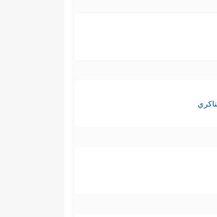
لَاتِی وَنُسُكِی وَمَحۡیَایَ وَمَمَاتِی لِلَّهِ رَبِّ
إنسان وفطرته من الداخل، وبينه
ناكري