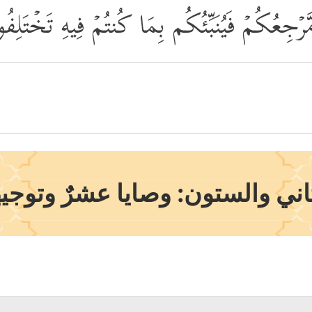
مَّرۡجِعُكُمۡ فَیُنَبِّئُكُم بِمَا كُنتُمۡ فِیهِ تَخۡتَلِف
ني والستون: وصايا عشرٌ وتوجي