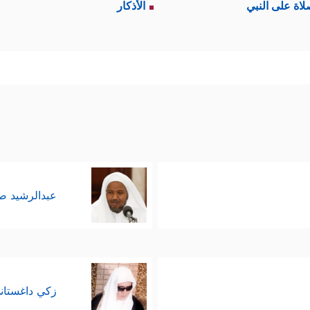
ايا مما بقِيَ على حاله في التوراة دون تحريف، فنورُ
لاة على النبي
الأذكار
﴿۞ شَرَعَ لَكُم مِّنَ ٱلدِّینِ مَا وَص
َّة أصلٌ بحكم وحدانيَّة مصدرها
، وهذه الوصايا مثالٌ واضح لتجسيد هذه الحقيقة.
ى
: 13]
﴿ثُمَّ ءَات
قَّبَت مباشرةً بعد سرد الوصايا العشر بالقول:
لِقَاۤءِ رَبِّهِمۡ یُؤۡمِنُونَ ﴾
ثم وصَفَت القرآن بهذه الأوصاف أي
ن مدى التشابه بين الكتابَين بشكلٍ عام، وفي هذه 
عبدالرشيد 
لعددٍ من الحقائق الإيمانيَّة والتاريخيَّة والتي تتَّجِه
زكي داغستان