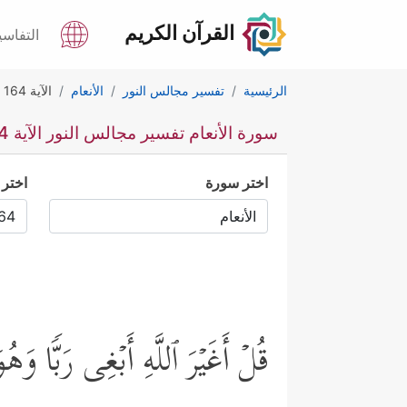
القرآن الكريم
التفاسي
الرئيسية
تفسير مجالس النور
الأنعام
الآية 164
سورة الأنعام تفسير مجالس النور الآية 164
اختر سورة
اختر 
قُلۡ أَغَیۡرَ ٱللَّهِ أَبۡغِی رَبࣰّا وَ