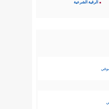
 الوحي فيها ظاهر، واتِّساقها مع
الرقية الشرعية
َّىٰ بِهِۦ نُوحࣰا وَٱلَّذِیۤ أَوۡحَیۡنَاۤ إِلَیۡكَ وَمَا
َیۡنَا مُوسَى ٱلۡكِتَـٰبَ تَمَامًا عَلَى ٱلَّذِیۤ أَحۡسَنَ
﴿فَقَدۡ جَاۤءَكُم بَیِّنَةࣱ مِّن رَّبِّكُمۡ وَهُدࣰى
ضًا
الوصايا بالذات بدلالة السياق،
صوفي
ُ كلُّها لبناء شخصية الأمة وتمييز
ي