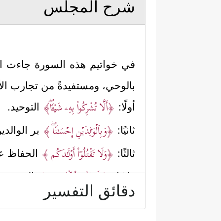
شرح المجلس
في خواتيم هذه السورة جاءت التوج
بالوحي، ومستفيدةً من تجارب الأ
﴿أَلَّا تُشۡرِكُواْ بِهِۦ شَیۡـࣰٔاۖ﴾
أولًا:
التوحيد.
﴿وَبِٱلۡوَ ٰ⁠لِدَیۡنِ إِحۡسَـٰنࣰاۖ ﴾
ثانيًا:
بر الوالدي
﴿وَلَا تَقۡتُلُوۤاْ أَوۡلَـٰدَكُم ﴾
ثالثًا:
الحفاظ على
﴿وَلَا تَقۡرَبُواْ ٱلۡفَوَ ٰ⁠حِشَ﴾
رابعًا:
النهي عن 
دقائق التفسير
﴿ وَلَا تَقۡتُلُواْ ٱلنَّفۡسَ ٱلَّتِی حَرَّمَ ٱللَّه
خامسًا: