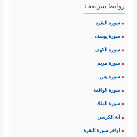
الحقيقة التي يؤكِّدُها القرآن ويسوقها
روابط سريعة :
في كلّ مواجهة مع هؤلاء المشركين،
سورة البقرة
فهذه لوحدها كافية لإبطال ألوهيَّة الأرباب
سورة يوسف
المزيَّفة التي يصنعها الناس بأيديهم.
سورة الكهف
ثانيًا: إن دعوة قريش وغيرهم لهذا الدين
سورة مريم
والحرص على هدايتهم أجمعين إنما هو
سورة يس
لمصلحتهم وفائدتهم في الدنيا والآخرة،
سورة الواقعة
وهذا أصلٌ في علاقة الخالق العظيم بهذا
سورة الملك
﴿قُل لِّمَن مَّا فِی ٱلسَّمَـٰوَ ٰ⁠تِ وَٱلۡأَرۡضِۖ قُل لِّلَّهِۚ
الخلق
آية الكرسي
كَتَبَ عَلَىٰ نَفۡسِهِ ٱلرَّحۡمَةَۚ﴾
وما رسالة محمد
اواخر سورة البقرة
ﷺ
إلا لتحقيق هذه الرحمة.