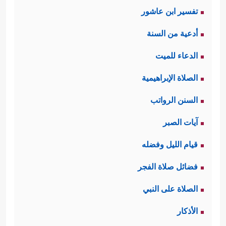
تفسير ابن عاشور
ثالثًا:إن هؤلاء المكذِّبين لا يكذِّبون رسول
أدعية من السنة
الله
ﷺ
تشكيكًا بصدقه وأمانته، كيف؟
الدعاء للميت
وهم الذين ينادونه الصادق الأمين، لكنَّه
الصلاة الإبراهيمية
الرفض لدعوة الحقِّ مع وضوحها وظهور
السنن الرواتب
﴿قَدۡ نَعۡلَمُ إِنَّهُۥ لَیَحۡزُنُكَ ٱلَّذِی یَقُولُونَۖ فَإِنَّهُمۡ
حجَّتها
آيات الصبر
لَا یُكَذِّبُونَكَ وَلَـٰكِنَّ ٱلظَّـٰلِمِینَ بِـَٔایَـٰتِ ٱللَّهِ یَجۡحَدُونَ﴾
قيام الليل وفضله
وذلك لمرضٍ في نفوسهم، ولحساباتٍ
فضائل صلاة الفجر
أرضيَّةٍ ودنيويةٍ لا تمُتُّ بصلةٍ إلى البحث
الصلاة على النبي
والرغبة في المعرفة.
الأذكار
رابعًا: إن خسارة الإنسان لنفسه وتلوُّث