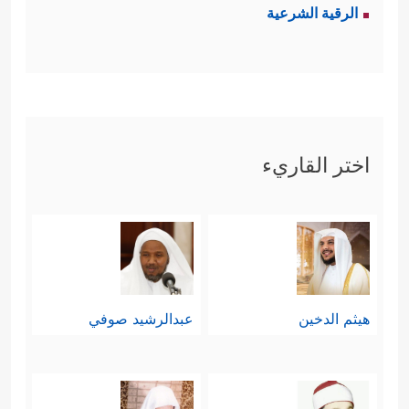
الرقية الشرعية
فطرته الآدميَّة هي التي تقُودُه إلى هذا
﴿ٱلَّذِینَ خَسِرُوۤاْ أَنفُسَهُمۡ فَهُمۡ لَا یُؤۡمِنُونَ﴾
الجُحود
فالنفس البشرية تفرق عن سائر
الحيوان بعلوِّها على الشهوة الحيوانيَّة،
اختر القاريء
والمقاييس الماديَّة البَحتة، بتشوُّقها
للمعرفة، وتطلُّعها للعالَم الأسمى، فإذا
عاش الإنسان حبيسًا في شهواته ورغباته
الماديَّة انتَكَسَت فيه هذه الفطرة، ولم
هيثم الدخين
عبدالرشيد صوفي
يعُدْ مُهتمًّا بمجالات التفكُّر والحوار
والنظر في ما وراء العالم المحسوس.