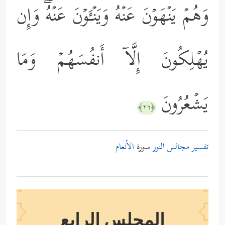
وَهُمۡ یَنۡهَوۡنَ عَنۡهُ وَیَنۡـَٔوۡنَ عَنۡهُۖ وَإِن
یُهۡلِكُونَ إِلَّاۤ أَنفُسَهُمۡ وَمَا
یَشۡعُرُونَ
﴿٢٦﴾
تفسير مجالس النور
سورة
الأنعام
المجلس الرابع