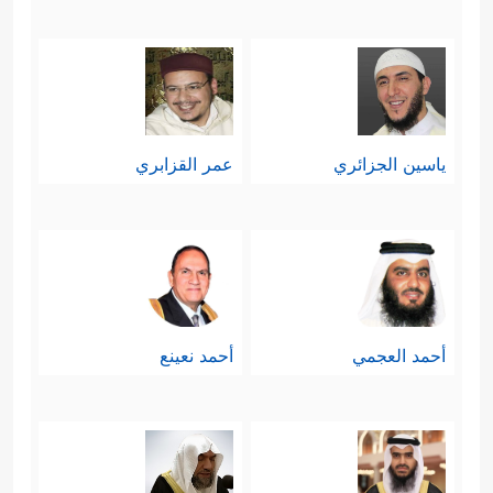
مَّا یَلۡبِسُونَ ﭚوَلَقَدِ ٱسۡتُهۡزِئَ بِرُسُلࣲ مِّن قَبۡلِكَ فَحَاقَ
بِٱلَّذِینَ سَخِرُواْ مِنۡهُم مَّا كَانُواْ بِهِۦ یَسۡتَهۡزِءُونَ﴾
وفي
الآية دلالةٌ أن قولهم الذي حكاه القرآن
ياسين الجزائري
عمر القزابري
﴿لَوۡلَاۤ أُنزِلَ عَلَیۡهِ مَلَكࣱۖ﴾
عنهم:
كان من قَبيل
السخرية لا غير.
سابعًا: إنهم مُصِرُّون على التكذيب حسدًا
وعنادًا، بغضِّ النظر عن الحجَّة والأدلة
أحمد العجمي
أحمد نعينع
﴿وَلَوۡ نَزَّلۡنَا عَلَیۡكَ كِتَـٰبࣰا فِی قِرۡطَاسࣲ فَلَمَسُوهُ بِأَیۡدِیهِمۡ
لَقَالَ ٱلَّذِینَ كَفَرُوۤاْ إِنۡ هَـٰذَاۤ إِلَّا سِحۡرࣱ مُّبِینࣱ ﴾
﴿وَإِن
،
یَرَوۡاْ كُلَّ ءَایَةࣲ لَّا یُؤۡمِنُواْ بِهَاۖ﴾
.