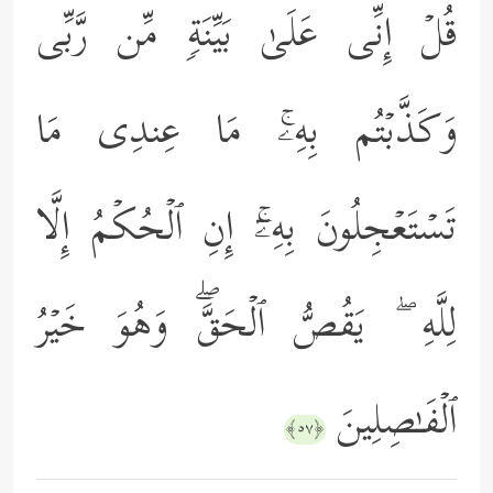
قُلۡ إِنِّی عَلَىٰ بَیِّنَةࣲ مِّن رَّبِّی
وَكَذَّبۡتُم بِهِۦۚ مَا عِندِی مَا
تَسۡتَعۡجِلُونَ بِهِۦۤۚ إِنِ ٱلۡحُكۡمُ إِلَّا
لِلَّهِ ۖ یَقُصُّ ٱلۡحَقَّۖ وَهُوَ خَیۡرُ
ٱلۡفَـٰصِلِینَ
﴿٥٧﴾