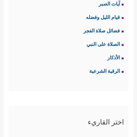
آيات الصبر
المسؤولية، فالفرد يتحمَّل مسؤوليته
قيام الليل وفضله
كاملة، هذا من حيث العدل والقانون، فإن
فضائل صلاة الفجر
احتاج إلى معونة من إخوانه أعانوه إلى
الصلاة على النبي
حدِّ الإيثار بالمال والنفس، وإن احتاج إلى
الأذكار
المراجعة وتصحيح الموقف فباب التوبة
الرقية الشرعية
مفتوح.
فالمسؤوليَّة ليست جامدة بالقدر الذي
يسحَق الفرد تحت سطوته، بل هما
قيمتان متناغمتان؛ المسؤوليَّة، والرحمة
اختر القاريء
﴿وَإِذَا جَاۤءَكَ ٱلَّذِینَ یُؤۡمِنُونَ بِـَٔایَـٰتِنَا فَقُلۡ سَلَـٰمٌ عَلَیۡكُمۡۖ