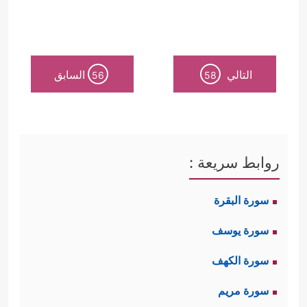
وعدم التفريط بالمسلم مهما كان حالُه
﴿وَلَا تَطۡرُدِ ٱلَّذِینَ یَدۡعُونَ رَبَّهُم بِٱلۡغَدَوٰةِ
وظرفُه
التالي
السابق
56
58
وَٱلۡعَشِیِّ یُرِیدُونَ وَجۡهَهُۥ ۖ ﴾
وقد كان هذا مطلبًا
لبعض أسيَاد قريش؛ أن يطرد الرسول
ﷺ
أتباعه من الضعفاء والفقراء حتى
روابط سريعة :
تكون الأجواء مهيَّأة لدخول أولئك
سورة البقرة
الأسياد!
سورة يوسف
المَعلَمُ الثاني: أن وحدة
الصف
لا تعني
سورة الكهف
ضياع المسؤولية الفردية، فكلُّ فردٍ في
سورة مريم
هذا
الصف
مسؤول مسؤولية تامة عن