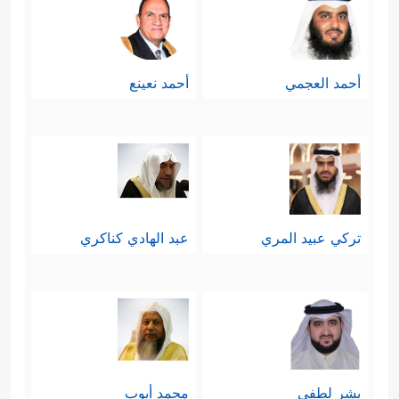
یَابِسٍ إِلَّا فِی كِتَـٰبࣲ مُّبِینࣲ﴾
ومع الرقابة
والمحاسبة الذاتيَّة هناك شعورٌ بالطمأنينة
أحمد العجمي
أحمد نعينع
والثقة، فليس هنا في هذا العالم مجال
للعبث، أو النسيان، أو العشوائية حتى
ورقة الشجر الذابِلَة الساقطة! ومن باب
أَولَى سلوك هذا الإنسان المكلَّف بعمارة
تركي عبيد المري
عبد الهادي كناكري
﴿وَیَعۡلَمُ مَا جَرَحۡتُم بِٱلنَّهَارِ ﴾
الأرض
.
المَعلَمُ السابع: عقيدة الجزاء الأخروي
﴿
الدافعة لفعل الخير وتجنُّب الشرِّ
بشر لطفي
محمد أيوب