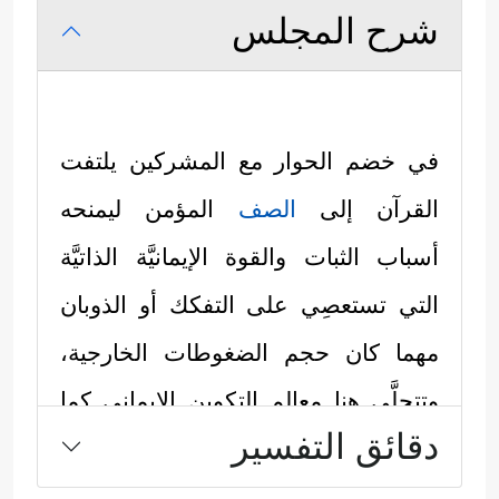
شرح المجلس
في خضم الحوار مع المشركين يلتفت
القرآن إلى
الصف
المؤمن ليمنحه
أسباب الثبات والقوة الإيمانيَّة الذاتيَّة
التي تستعصِي على التفكك أو الذوبان
مهما كان حجم الضغوطات الخارجية،
وتتجلَّى هنا معالم التكوين الإيماني كما
دقائق التفسير
رسَمَها القرآن:
المَعْلَمُ الأول: وحدة
الصف
المؤمن،