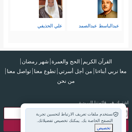
فِیۤ ءَایَـٰتِنَا فَأَعۡرِضۡ عَنۡهُمۡ حَتَّىٰ یَخُوضُواْ فِی حَدِیثٍ
غَیۡرِهِۦۚ وَإِمَّا یُنسِیَنَّكَ ٱلشَّیۡطَـٰنُ فَلَا تَقۡعُدۡ بَعۡدَ ٱلذِّكۡرَىٰ
عبدالباسط عبدالصمد
علي الحذيفي
مَعَ ٱلۡقَوۡمِ ٱلظَّـٰلِمِینَ﴾
.
المَعلَمُ التاسع: العمل على الدعوة
القرآن الكريم
الحج والعمرة
شهر رمضان
والإصلاح وإنقاذ الناس، وهذا المعلم
معا نربي أبناءنا
من أجل أسرتي
تطوع معنا
تواصل معنا
مكمِّلٌ لما قبله حتى لا يكون الإعراض
من نحن
﴿كَٱلَّذِی ٱسۡتَهۡوَتۡهُ ٱلشَّیَـٰطِینُ فِی
إعراضًا سلبيًّا
ٱلۡأَرۡضِ حَیۡرَانَ لَهُۥۤ أَصۡحَـٰبࣱ یَدۡعُونَهُۥۤ إِلَى ٱلۡهُدَى ٱئۡتِنَاۗ
اشترك في قائمتنا البريدية
نستخدم ملفات تعريف الارتباط لتحسين تجربة
قُلۡ إِنَّ هُدَى ٱللَّهِ هُوَ ٱلۡهُدَىٰۖ﴾
.
التصفح الخاصة بك. يمكنك تخصيص تفضيلاتك.
تخصيص
المَعلَمُ العاشر: التذكيرُ بالأصل الكلِّي