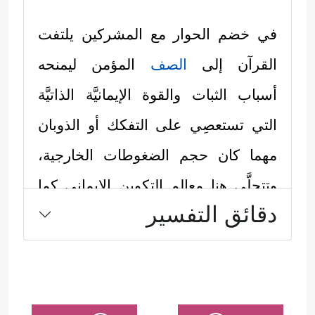
في خضم الحوار مع المشركين يلتفت
القرآن إلى
الصف
المؤمن ليمنحه
أسباب الثبات والقوة الإيمانيَّة الذاتيَّة
التي تستعصِي على التفكك أو الذوبان
مهما كان حجم الضغوطات الخارجية،
وتتجلَّى هنا معالم التكوين الإيماني كما
دقائق التفسير
رسَمَها القرآن:
المَعْلَمُ الأول: وحدة
الصف
المؤمن،
وعدم التفريط بالمسلم مهما كان حالُه
﴿وَلَا تَطۡرُدِ ٱلَّذِینَ یَدۡعُونَ رَبَّهُم بِٱلۡغَدَوٰةِ
وظرفُه