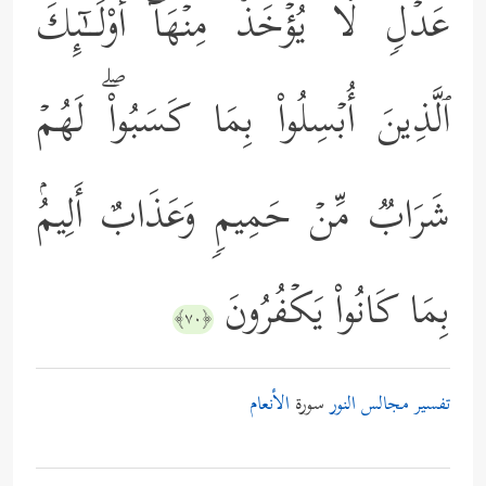
عَدۡلࣲ لَّا یُؤۡخَذۡ مِنۡهَاۤۗ أُوْلَــٰۤىِٕكَ
ٱلَّذِینَ أُبۡسِلُواْ بِمَا كَسَبُواْۖ لَهُمۡ
شَرَابࣱ مِّنۡ حَمِیمࣲ وَعَذَابٌ أَلِیمُۢ
بِمَا كَانُواْ یَكۡفُرُونَ
﴿٧٠﴾
تفسير مجالس النور
سورة
الأنعام