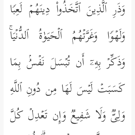
وَذَرِ ٱلَّذِینَ ٱتَّخَذُواْ دِینَهُمۡ لَعِبࣰا
وَلَهۡوࣰا وَغَرَّتۡهُمُ ٱلۡحَیَوٰةُ ٱلدُّنۡیَاۚ
وَذَكِّرۡ بِهِۦۤ أَن تُبۡسَلَ نَفۡسُۢ بِمَا
كَسَبَتۡ لَیۡسَ لَهَا مِن دُونِ ٱللَّهِ
وَلِیࣱّ وَلَا شَفِیعࣱ وَإِن تَعۡدِلۡ كُلَّ