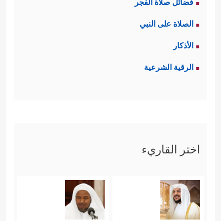
فضائل صلاة الفجر
احتاج إلى معونة من إخوانه أعانوه إلى
الصلاة على النبي
حدِّ الإيثار بالمال والنفس، وإن احتاج إلى
الأذكار
المراجعة وتصحيح الموقف فباب التوبة
الرقية الشرعية
مفتوح.
فالمسؤوليَّة ليست جامدة بالقدر الذي
يسحَق الفرد تحت سطوته، بل هما
قيمتان متناغمتان؛ المسؤوليَّة، والرحمة
اختر القاريء
﴿وَإِذَا جَاۤءَكَ ٱلَّذِینَ یُؤۡمِنُونَ بِـَٔایَـٰتِنَا فَقُلۡ سَلَـٰمٌ عَلَیۡكُمۡۖ
كَتَبَ رَبُّكُمۡ عَلَىٰ نَفۡسِهِ ٱلرَّحۡمَةَ أَنَّهُۥ مَنۡ عَمِلَ مِنكُمۡ
سُوۤءَۢا بِجَهَـٰلَةࣲ ثُمَّ تَابَ مِنۢ بَعۡدِهِۦ وَأَصۡلَحَ فَأَنَّهُۥ غَفُورࣱ