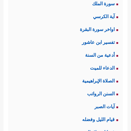
سورة الملك
وَمَا مِنۡ حِسَابِكَ عَلَیۡهِم مِّن شَیۡءࣲ﴾
﴿وَمَا عَلَى
،
آية الكرسي
ٱلَّذِینَ یَتَّقُونَ مِنۡ حِسَابِهِم مِّن شَیۡءࣲ وَلَـٰكِن ذِكۡرَىٰ
اواخر سورة البقرة
لَعَلَّهُمۡ یَتَّقُونَ﴾
﴿وَذَكِّرۡ بِهِۦۤ أَن تُبۡسَلَ نَفۡسُۢ بِمَا
،
تفسير ابن عاشور
كَسَبَتۡ﴾
.
أدعية من السنة
المَعلَمُ الثالث: أن الرحمة هي القيمة
الدعاء للميت
العليا التي تنظم العلاقات البينيَّة داخل
الصلاة الإبراهيمية
هذا الصف، في ظلال الرحمة الإلهيَّة
السنن الرواتب
الشاملة، والرحمة هنا تكميلٌ لمعنى
آيات الصبر
المسؤولية، فالفرد يتحمَّل مسؤوليته
قيام الليل وفضله
كاملة، هذا من حيث العدل والقانون، فإن