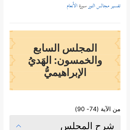
تفسير مجالس النور
سورة
الأنعام
المجلس السابع
والخمسون: الهَديُ
الإبراهيميُّ
من الآية (74- 90)
شرح المجلس