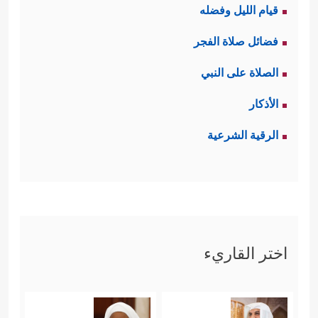
قيام الليل وفضله
العمل.
فضائل صلاة الفجر
ثالثًا: إن النظر العلمي الذي يبدأ بملاحظة
الصلاة على النبي
الظواهر وافتراض الفرضيات، ثم تصنيف
الأذكار
المقدمات وتركيبها، ثم استظهار النتائج
الرقية الشرعية
هذا هو طريق المعرفة الأول، فإبراهيم
عليه السلام
رأى كوكبًا ثم افترض فرضًا؛
أن يكون هذا الكوكب ربًّا لأنه أكبر من
الأصنام وأعلى وأكثر فائدة، فمن جوَّز
اختر القاريء
عبادة الحجر المظلم الصغير لماذا لا
يجوِّز عبادة الكوكب الكبير المنير؟ فلما