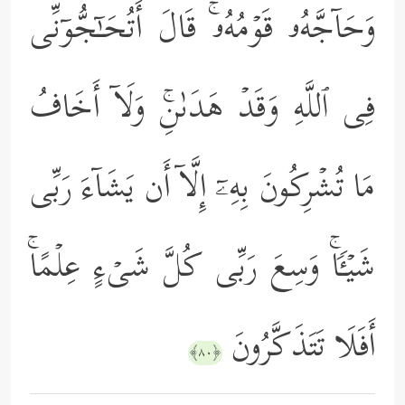
وَحَاۤجَّهُۥ قَوۡمُهُۥۚ قَالَ أَتُحَـٰۤجُّوۤنِّی
فِی ٱللَّهِ وَقَدۡ هَدَىٰنِۚ وَلَاۤ أَخَافُ
مَا تُشۡرِكُونَ بِهِۦۤ إِلَّاۤ أَن یَشَاۤءَ رَبِّی
شَیۡـࣰٔاۚ وَسِعَ رَبِّی كُلَّ شَیۡءٍ عِلۡمًاۚ
أَفَلَا تَتَذَكَّرُونَ
﴿٨٠﴾