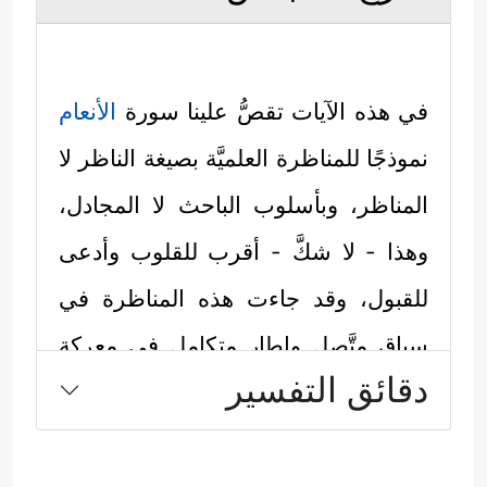
في هذه الآيات تقصُّ علينا سورة
الأنعام
نموذجًا للمناظرة العلميَّة بصيغة الناظر لا
المناظر، وبأسلوب الباحث لا المجادل،
وهذا - لا شكَّ - أقرب للقلوب وأدعى
للقبول، وقد جاءت هذه المناظرة في
سياقٍ متَّصلٍ وإطارٍ متكاملٍ في معركة
دقائق التفسير
القرآن الكبرى مع الآلهة المزيَّفة التي
صنعها الإنسان بنفسه لينازع بها سلطان
الله في خلقه وملكه: