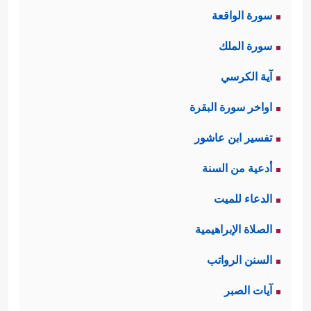
سورة الواقعة
الظل، ونضج الثمر، ولولا البعد الأخروي
سورة الملك
في هذا لما بدأ الأنبياء بآبائهم وأبنائهم
آية الكرسي
﴿قُل لَّاۤ
وأزواجهم، مع التأكيد المتكرر
اواخر سورة البقرة
أَسۡـَٔلُكُمۡ عَلَیۡهِ أَجۡرًاۖ إِنۡ هُوَ إِلَّا ذِكۡرَىٰ لِلۡعَـٰلَمِینَ﴾
.
تفسير ابن عاشور
﴿وَكَذَ ٰ⁠لِكَ نُرِیۤ إِبۡرَ ٰ⁠هِیمَ
ثانيًا: الدعوة بالعلم
أدعية من السنة
مَلَكُوتَ ٱلسَّمَـٰوَ ٰ⁠تِ وَٱلۡأَرۡضِ وَلِیَكُونَ مِنَ ٱلۡمُوقِنِینَ﴾
الدعاء للميت
فما كشفه الله لإبراهيم من ملكوته
الصلاة الإبراهيمية
أورث عنده علمًا يقينيًّا بتلك الحقائق
السنن الرواتب
الإيمانيَّة التي يدعو لها، وهذه إشارة أن
آيات الصبر
العلم شرط الدعوة، وأن اليقين أساس