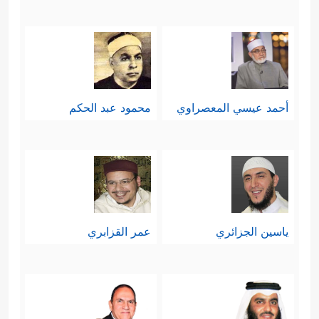
وهذا كلُّه على سبيل تنزيل المناظر
منزلة الناظر، وإلا فإن إبراهيم يعلَمُ أن
هذه الأجرام تأفل وتغيب قبل ذلك اليوم؛
أحمد عيسي المعصراوي
محمود عبد الحكم
لأنها من الظواهر المتكررة التي يراها
الصغير والكبير، ولا يدور في خلد عاقل
أن إبراهيم كان ينتظرها في ذلك اليوم
ليراها تأفل أم لا؟
ياسين الجزائري
عمر القزابري
كما أن السياق لا يقتضي أنه كان يناقش
عبَدَة الكواكب، بل السياق متصل في
مناقشة أهل الأصنام أبيه وقومه.