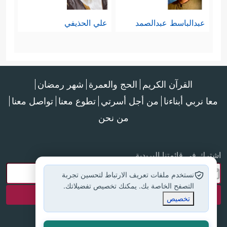
أعماق المحيطات ولا ركب في طبقات
عبدالباسط عبدالصمد
علي الحذيفي
الفضاء إلا بعد أن تيسَّرت له من
المعلومات ما تبدد عنه شكوكه ومخاوفه،
القرآن الكريم
الحج والعمرة
شهر رمضان
فعابد الحجارة الصغيرة كيف سيتعامل
معا نربي أبناءنا
من أجل أسرتي
تطوع معنا
تواصل معنا
مع هذا الكون؟
من نحن
ومثله ذلك الذي تهرَّب عن الاعتراف
بالجهل تحت مظلَّة (الصدفة) وهي
اشترك في قائمتنا البريدية
ترسيخٌ للجهل لا أكثر، فأيُّ أمنٍ يشعر به
نستخدم ملفات تعريف الارتباط لتحسين تجربة
التصفح الخاصة بك. يمكنك تخصيص تفضيلاتك.
وهو لا يرى في كلِّ ما يراه إلا الفوضى
تخصيص
والعشوائيَّة الخالية عن كلِّ قصدٍ، وعن