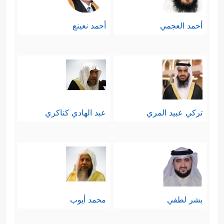
وإنَّما عرَّجَ على هذه الكواكب لحثِّ
أحمد العجمي
أحمد نعينع
هؤلاء على النظر خارج الدائرة الضيقة
المحكومة بموروثات الآباء والأجداد، كأنه
يقول لهم: مَن أَولَى بالعبادة: هذه
الأحجار الصماء، أو تلك الكواكب
تركي عبيد المري
عبد الهادي كناكري
والنجوم الباهرة بكبرها وعلوِّها
وإشراقها؟! فإذا جاء بهم إلى هذه
الدائرة فقد نجح في تخليصهم من
الموروث، وفتح أذهانهم لمستوى آخر
بشر لطفي
محمد أيوب
من البحث والحوار.