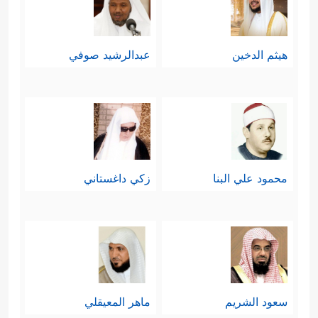
أفل الكوكب بطلت الفرضية؛ لأن الربَّ
لا ينبغي أن يزول، ولا ينبغي أن يترك
هيثم الدخين
عبدالرشيد صوفي
مربوبيه.
فلما رأى
القمر
افترض فرضيَّة أخرى؛
أن هذا أكبر من ذلك الكوكب، وأظهر
بزوغًا وإشراقًا، فلعلَّه يثبت ولا يعتَرِيه ما
محمود علي البنا
زكي داغستاني
اعترى الكوكب، فلما أفل بطلت
الفرضية أيضًا، وهكذا افترض في
الشمس بعد أن رآها أكبر الأجرام
المرئيَّة، وأكثرها نفعًا وضياءً، فلما أفَلَت
سعود الشريم
ماهر المعيقلي
أفَلَت فرضيتها كذلك.