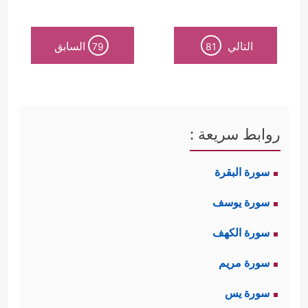
﴿۞ وَإِذۡ
أولًا: دعوة الأقربين قبل الأبعَدين
التالي
السابق
79
81
قَالَ إِبۡرَ ٰ⁠هِیمُ لِأَبِیهِ ﴾
وهذا نهج النبيين عامة
﴿وَأَنذِرۡ عَشِیرَتَكَ ٱلۡأَقۡرَبِینَ﴾
، وهذا
[
الشعراء
: 214]
يلقي في نفوس الآخرين طمأنينة وثقة
روابط سريعة :
أن هؤلاء الأنبياء لا يعملون لمطمح
سورة البقرة
شخصي، ولا لمطمع دنيوي، بل هم
سورة يوسف
يدعون إلى الحقِّ والخير، ويبدؤون
سورة الكهف
بأنفسهم ثم بأقرب الناس إليهم؛
سورة مريم
ليتحمَّلوا أعباء الطريق من بدايته،
سورة يس
وأتعاب الحرث والغرس قبل وفرة