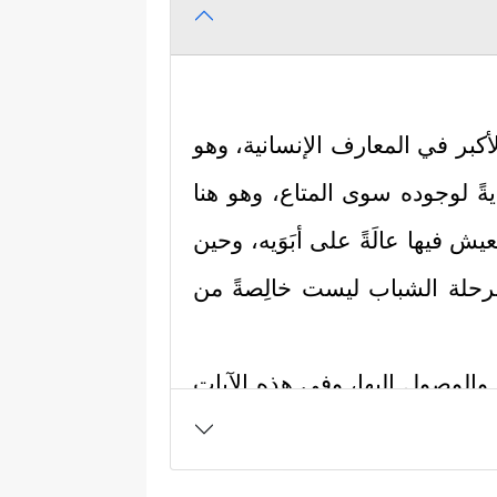
لأكبر في المعارف الإنسانية، وهو
يةً لوجوده سوى المتاع، وهو هنا
ش فيها عالَةً على أبَوَيه، وحين
 ومرحلة الشباب ليست خالِصةً من
ا والوصول إليها، وفي هذه الآيات
قُ ٱلۡحَبِّ وَٱلنَّوَىٰۖ یُخۡرِجُ ٱلۡحَیَّ مِنَ ٱلۡمَیِّتِ