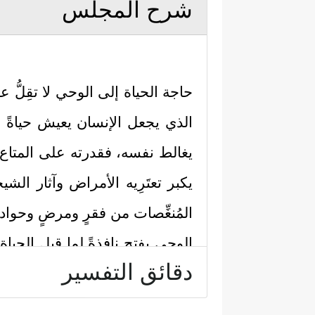
شرح المجلس
حاجة الحياة إلى الوحي لا تقِلُّ 
الذي يجعل الإنسان يعيش حياةً عب
يغالط نفسه، فقدرته على المتاع لا
يكبر تعتَرِيه الأمراض وآثار الش
المُنغِّصات من فقرٍ ومرضٍ وحوادث
الوحي يفتح نافذةً لما قبل الحياة
دقائق التفسير
إضاءات وإشارات على هذا السبي
أولًا: إن هذه الحياة ليست عبَثًا