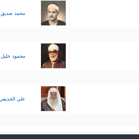
محمد صديق 
محمود خليل 
علي الحذيفي