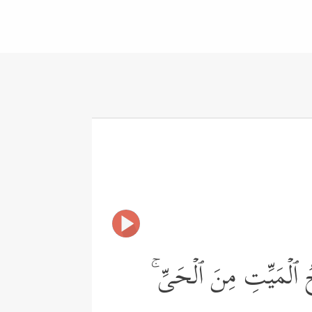
 ٱلۡمَیِّتِ مِنَ ٱلۡحَیِّ ۚ