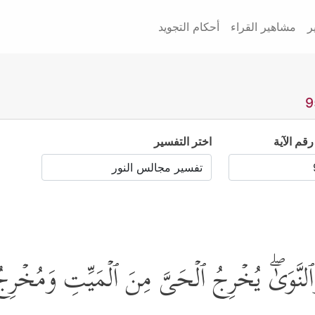
ر
مشاهير القراء
أحكام التجويد
رقم الآية
اختر التفسير
لنَّوَىٰۖ یُخۡرِجُ ٱلۡحَیَّ مِنَ ٱلۡمَیِّتِ وَمُخۡرِجُ