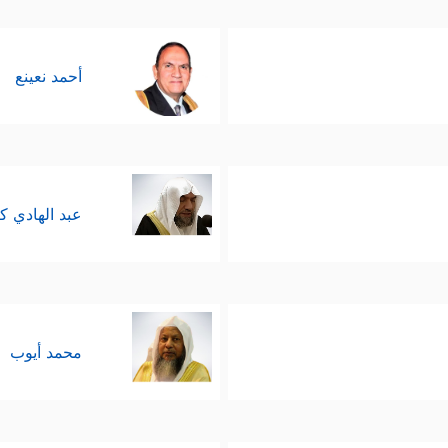
أحمد نعينع
عبد الهادي ك
محمد أيوب