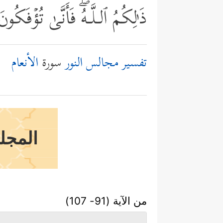
ذَ ٰ⁠لِكُمُ ٱلـلَّـهُۖ فَأَنَّىٰ تُؤۡفَكُون
تفسير مجالس النور
سورة
الأنعام
المجل
من الآية (91- 107)