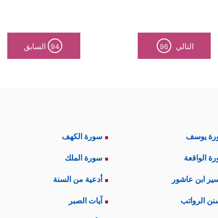
نشَأَكُم مِّن نَّفۡسࣲ وَ ٰ⁠حِدَةࣲ فَمُسۡتَقَرࣱّ وَمُسۡتَوۡدَعࣱۗ﴾
﴿بَدِیعُ ٱلسَّمَـٰوَ ٰ⁠تِ وَٱل
،
حركة الحياة ويؤلِّف بين أجزائها ومفرداتها شاهد عل
التالي
السابق
94
96
َٱلشَّمۡسَ وَٱلۡقَمَرَ حُسۡبَانࣰاۚ ذَ ٰ⁠لِكَ تَقۡدِیرُ ٱلۡعَزِیزِ ٱلۡعَلِیمِ
﴿٩٦﴾
وَهُوَ ٱلَّذِی 
﴿وَهُوَ ٱلَّذِیۤ أَنزَلَ مِنَ ٱلسَّمَاۤءِ مَاۤءࣰ فَأَخۡرَجۡنَا بِهِۦ نَبَاتَ كُلِّ شَیۡءࣲ﴾
.
،
ظام فيلوذ بالجحود والنكران بذريعة أنه لم يَرَ الخالق، إن
علميَّة يتعامل معها الإنسان في حياته اليومية دون تكلُّف.
رة يوسف
سورة الكهف
 ينكر وجود السارق، ومن وجد كتابًا ليس عليه اسم مؤلّ
ة الواقعة
سورة الملك
 یُدۡرِكُ ٱلۡأَبۡصَـٰرَۖ وَهُوَ ٱللَّطِیفُ ٱلۡخَبِیرُ﴾
﴿قَدۡ جَاۤءَكُم بَصَاۤىِٕرُ مِن رَّبِّكُمۡۖ فَمَ
،
ير ابن عاشور
أدعية من السنة
لا يمكن أن يتركه للضياع دون هدايةٍ وتعليمٍ، وذلك هو
نن الرواتب
آيات الصبر
قتضى الحكمة أن صانع الشيء لا يهمله.