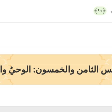
َ
﴿٩٥﴾
س الثامن والخمسون: الوحيُ وال