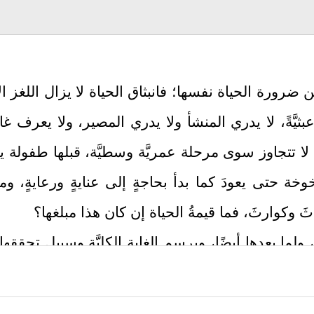
عن ضرورة الحياة نفسها؛ فانبثاق الحياة لا يزال اللغز ا
ثيَّةً، لا يدري المنشأ ولا يدري المصير، ولا يعرف غا
 تتجاوز سوى مرحلة عمريَّة وسطيَّة، قبلها طفولة يعي
يخوخة حتى يعودَ كما بدأ بحاجةٍ إلى عنايةٍ ورعايةٍ،
َ وكوارثَ، فما قيمةُ الحياة إن كان هذا مبلغها؟
، ولما بعدها أيضًا، ويرسم الغاية الكليَّة وسبيل تحققه
ل:
﴿۞ إِنَّ ٱللَّهَ فَالِ
 ولا مصادفةً، ولا يمكن لها أن تكون كذلك