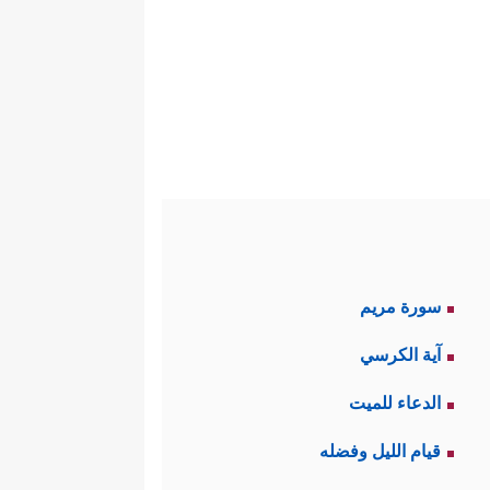
ۡأَرۡضِۖ﴾
.
ى نفيِ العَبَث والفوضى في أصل
جَعَلَ لَكُمُ ٱلنُّجُومَ لِتَهۡتَدُواْ بِهَا فِی ظُلُمَـٰتِ
ما هو مكابرٌ معاندٌ، فدلالة الأثر
سورة مريم
ِفه أو صورته لا يمكنه أن يُنكِر
آية الكرسي
نۡ أَبۡصَرَ فَلِنَفۡسِهِۦۖ وَمَنۡ عَمِیَ فَعَلَیۡهَاۚ ﴾
.
الدعاء للميت
﴿وَمَا قَدَرُواْ ٱللَّهَ حَقَّ قَدۡرِهِۦۤ
 معنى الوحي
قيام الليل وفضله