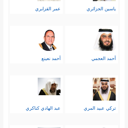
ياسين الجزائري
عمر القزابري
أحمد العجمي
أحمد نعينع
تركي عبيد المري
عبد الهادي كناكري