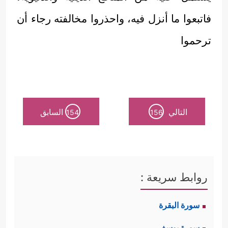
فاتبعوا ما أنزل فيه، واحذروا مخالفته رجاء أن
ترحموا
التالي
السابق
154
156
روابط سريعة :
سورة البقرة
سورة يوسف