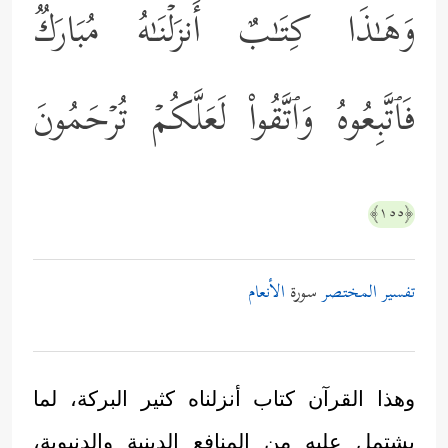
وَهَـٰذَا كِتَـٰبٌ أَنزَلۡنَـٰهُ مُبَارَكࣱ
فَٱتَّبِعُوهُ وَٱتَّقُواْ لَعَلَّكُمۡ تُرۡحَمُونَ
﴿١٥٥﴾
تفسير المختصر
سورة
الأنعام
وهذا القرآن كتاب أنزلناه كثير البركة، لما
يشتمل عليه من المنافع الدينية والدنيوية،