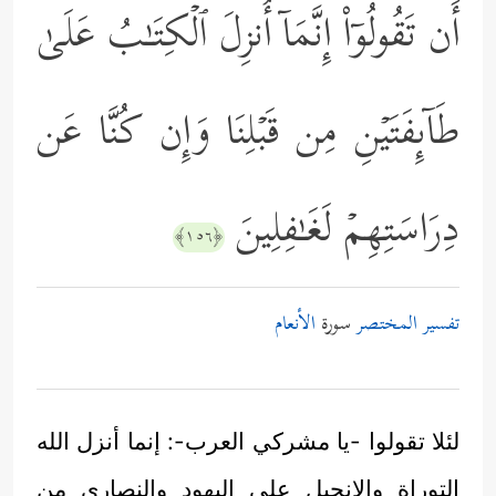
أَن تَقُولُوۤاْ إِنَّمَاۤ أُنزِلَ ٱلۡكِتَـٰبُ عَلَىٰ
طَاۤىِٕفَتَیۡنِ مِن قَبۡلِنَا وَإِن كُنَّا عَن
دِرَاسَتِهِمۡ لَغَـٰفِلِینَ
﴿١٥٦﴾
تفسير المختصر
سورة
الأنعام
لئلا تقولوا -يا مشركي العرب-: إنما أنزل الله
التوراة والإنجيل على اليهود والنصارى من