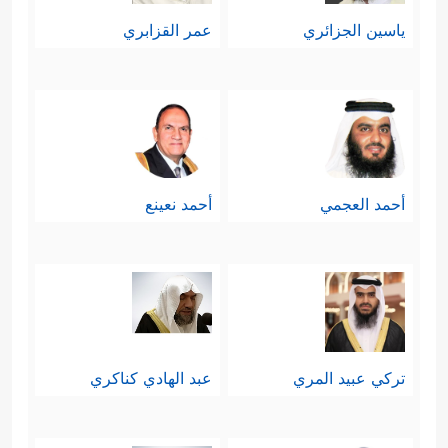
ياسين الجزائري
عمر القزابري
أحمد العجمي
أحمد نعينع
تركي عبيد المري
عبد الهادي كناكري