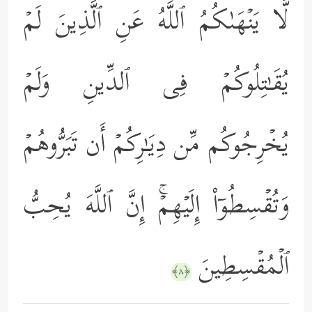
لَّا یَنۡهَىٰكُمُ ٱللَّهُ عَنِ ٱلَّذِینَ لَمۡ
یُقَـٰتِلُوكُمۡ فِی ٱلدِّینِ وَلَمۡ
یُخۡرِجُوكُم مِّن دِیَـٰرِكُمۡ أَن تَبَرُّوهُمۡ
وَتُقۡسِطُوۤاْ إِلَیۡهِمۡۚ إِنَّ ٱللَّهَ یُحِبُّ
ٱلۡمُقۡسِطِینَ
﴿٨﴾