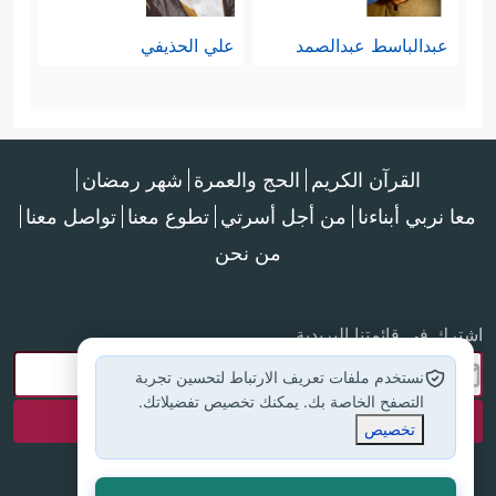
بالدنيا الفانية، وأنَّ الله سيجزيهم الثواب
عبدالباسط عبدالصمد
علي الحذيفي
﴿فَٱتَّقُواْ
مُضاعفًا، والله هو الشكور الحليم
ٱللَّهَ مَا ٱسۡتَطَعۡتُمۡ وَٱسۡمَعُواْ وَأَطِیعُواْ وَأَنفِقُواْ خَیۡرࣰا
لِّأَنفُسِكُمۡۗ وَمَن یُوقَ شُحَّ نَفۡسِهِۦ فَأُوْلَــٰۤىِٕكَ هُمُ
القرآن الكريم
الحج والعمرة
شهر رمضان
ٱلۡمُفۡلِحُونَ
﴿١٦﴾
إِن تُقۡرِضُواْ ٱللَّهَ قَرۡضًا حَسَنࣰا
معا نربي أبناءنا
من أجل أسرتي
تطوع معنا
تواصل معنا
من نحن
یُضَـٰعِفۡهُ لَكُمۡ وَیَغۡفِرۡ لَكُمۡۚ وَٱللَّهُ شَكُورٌ حَلِیمٌ
﴿١٧﴾
عَـٰلِمُ ٱلۡغَیۡبِ وَٱلشَّهَـٰدَةِ ٱلۡعَزِیزُ ٱلۡحَكِیمُ﴾
.
اشترك في قائمتنا البريدية
نستخدم ملفات تعريف الارتباط لتحسين تجربة
التصفح الخاصة بك. يمكنك تخصيص تفضيلاتك.
تخصيص