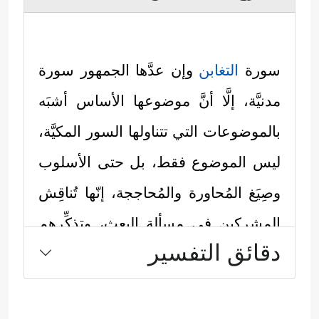
سورة
التغابن
وإن عدَّها الجمهور سورة
مدنيَّة، إلَّا أنَّ موضوعها الأساس أشبَه
بالموضوعات التي تتناولها السور المكيَّة،
ليس الموضوع فقط، بل حتى الأسلوب
وصِيَغ المُحاورة والمُحاججة، إنّها تُناقِش
المشركين في مسألة البعث، وتذكِّرهم
دقائق التفسير
بما أصاب أسلافهم، وما ينتظرهم من
حسابٍ وعقابٍ.
ثم تلتفت السورة إلى المجتمع المؤمن