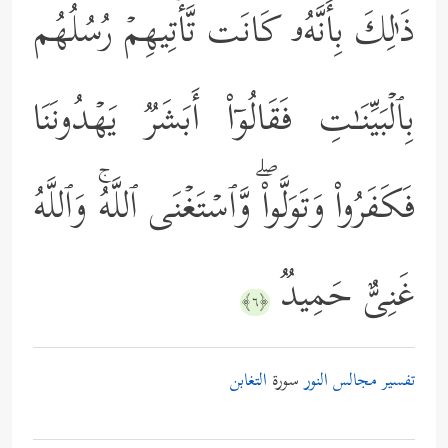
ذَ ٰ⁠لِكَ بِأَنَّهُۥ كَانَت تَّأۡتِیهِمۡ رُسُلُهُم
بِٱلۡبَیِّنَـٰتِ فَقَالُوۤاْ أَبَشَرࣱ یَهۡدُونَنَا
فَكَفَرُواْ وَتَوَلَّواْۖ وَّٱسۡتَغۡنَى ٱللَّهُۚ وَٱللَّهُ
غَنِیٌّ حَمِیدࣱ
﴿٦﴾
تفسير مجالس النور
سورة
التغابن