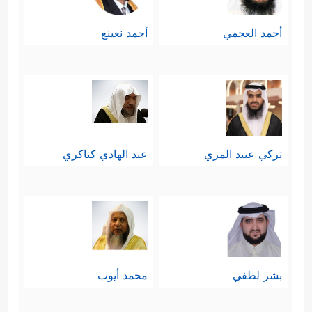
وَأَطِیعُواْ ٱللَّهَ وَأَطِیعُواْ ٱلرَّسُولَۚ فَإِن تَوَلَّیۡتُمۡ فَإِنَّمَا عَلَىٰ
أحمد العجمي
أحمد نعينع
رَسُولِنَا ٱلۡبَلَـٰغُ ٱلۡمُبِینُ
﴿١٢﴾
ٱللَّهُ لَاۤ إِلَـٰهَ إِلَّا هُوَۚ وَعَلَى
ٱللَّهِ فَلۡیَتَوَكَّلِ ٱلۡمُؤۡمِنُونَ﴾
.
سادسًا: تتوجَّه السورة إلى المؤمنين
تُحذِّرهم من عدوٍّ قريبٍ منهم، وما هو
تركي عبيد المري
عبد الهادي كناكري
بالعدوِّ المقاتل المحارب، وإنّما العدو
الذي يُغرِي بالنار وطريقها، ويُبعد عن
الجنَّة ونعيمها، وهذا بالميزان الإيماني
أشدُّ خطرًا وأكثر عداوة من حامل
بشر لطفي
محمد أيوب
السلاح الذي غاية ما يملِكُه أن يدفع