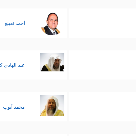
﴿وَتِلۡكَ حُدُودُ ٱللَّهِۚ وَمَن یَتَعَدَّ حُدُودَ ٱللَّهِ فَق
الجور ومجاوزة الحدِّ
الطرفَين بدوافع إيمانيَّة أخلاقيَّة، أمَّا اللجوء في كلِّ 
أحمد نعينع
قاضي إنّما يحكم بما يستَقصِيه من أدلة وقرائن، فهو
القاضي وقرائنه، ومِن ثَمَّ كان الذي يعلَم أنّه آخِذ
عبد الهادي ك
 الطلاق، عاد القرآن إلى الأصل الذي يقوم عليه المجت
﴿وَكَأ
ِرًا في البداية من الخروج عن هذا النهج المستقيم
ۡرࣰا
﴿٨﴾
فَذَاقَتۡ وَبَالَ أَمۡرِهَا وَكَانَ عَـٰقِبَةُ أَمۡرِهَا خُسۡرًا
﴿٩﴾
أَعَدَّ ٱللَّهُ ل
محمد أيوب
﴿فَٱتَّقُ
ُوا الله، وليتمسَّكُوا بهَديِه والنور الذي أنزَلَه إليهم