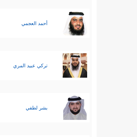
وَیُعۡظِمۡ لَهُۥۤ أَجۡرًا﴾
، وحذَّر من الظلم و
وهذا التأكيد يُقصَدُ به: ضمان حقوق 
أحمد العجمي
فهذا ليس من شأن المتّقين؛ إذ ال
أكبر وأوسع من أن تستقصيها أدلة 
آثمًا ظالمًا.
تركي عبيد المري
ثامنًا: بعد هذا التفصيل في أحكام
أنزل من البيِّنات والهدى، مُحذّ
فَحَاسَبۡنَـٰهَا حِسَابࣰا شَدِیدࣰا وَعَذَّبۡنَـٰهَا عَذَابࣰا نُّك
بشر لطفي
ٱلَّذِینَ ءَامَنُواْۚ قَدۡ أَنزَلَ ٱللَّهُ إِلَیۡكُمۡ ذِكۡرࣰا﴾
.
ثُمّ يوجِّهُ خطابه إلى المؤمنين ليتَّق