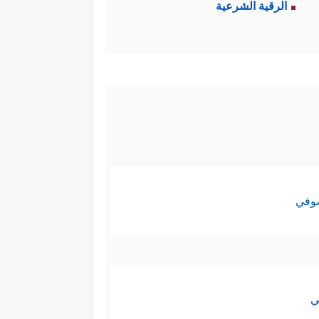
الرقية الشرعية
أَشۡهِدُواْ ذَوَیۡ عَدۡلࣲ مِّنكُمۡ وَأَقِیمُواْ ٱلشَّهَـٰدَةَ
: ضمان حقّ الطرفين، وضمان ألا
ون هذا مثارَ نزاعٍ آخر لا يُريدُه
أن تكون بلَغَت سنَّ اليأس، فإنّها
صوفي
أَن یَضَعۡنَ حَمۡلَهُنَّۚ وَمَن یَتَّقِ ٱللَّهَ یَجۡعَل لَّهُۥ
 ذلك: أن يضمَن لها زوجها سكنها
ي