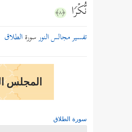
نُّكۡرࣰا
﴿٨﴾
تفسير مجالس النور
سورة
الطلاق
المجلس الت
سورة الطلاق