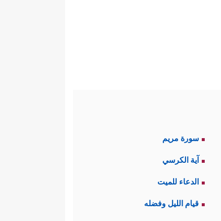
﴿أَقِمِ
لتوقيت؛ كما قال في الصلاة:
حالة طُهرٍ لم يُجامعها فيه، فلا
ى تَطْهُر، فإن شاء طلَّق أو أمسك.
﴿وَأَحۡصُواْ
وقت هو عِدَّةُ المُطلَّقة
تَعَدَّ حُدُودَ ٱللَّهِ فَقَدۡ ظَلَمَ نَفۡسَهُۥۚ لَا تَدۡرِی لَعَلَّ
سورة مريم
قُرُوۤءࣲۚ﴾
، أي: ثلاث دوراتٍ
[
البقرة
: 228]
آية الكرسي
ذا الوقت أن يرجع إليها، فإن لم
الدعاء للميت
﴿فَإِذَا بَلَغۡنَ أَجَلَهُنَّ
َّة فعلٍ طارئةٍ
قيام الليل وفضله