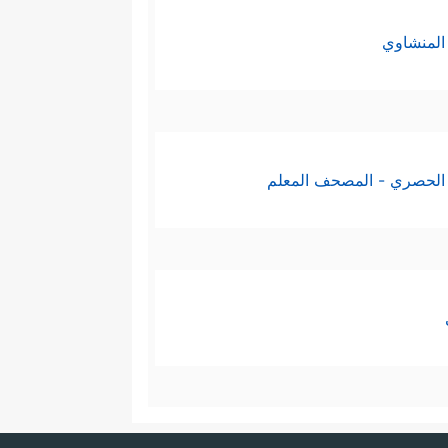
ِ إِلَى ٱلنُّورِۚ﴾
.
المنشاوي
ۡهُ جَنَّـٰتࣲ تَجۡرِی مِن تَحۡتِهَا ٱلۡأَنۡهَـٰرُ خَـٰلِدِینَ
ّرٍ؛ فكلُّ تلك الأحكام إنّما هي
الحصري - المصحف المعلم
يُّن المُتديِّنين، فمَن ظلمَ وطغى
أموالهم؟
السجدات، وتكرار العُمرات مع هذا
ر فيهنَّ، وهو المُقتدر عليهنَّ،
 سَبۡعَ سَمَـٰوَ ٰ⁠تࣲ وَمِنَ ٱلۡأَرۡضِ مِثۡلَهُنَّۖ یَتَنَزَّلُ