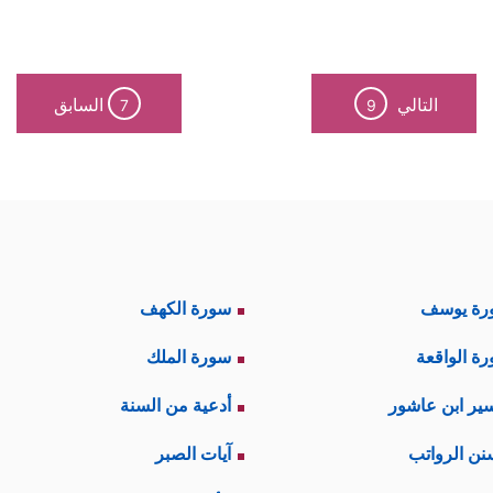
﴿یَــٰۤـأَیُّهَا ٱلنَّبِیُّ إِذَا طَلَّقۡتُمُ ٱلنِّسَاۤءَ فَطَلِّقُوهُنَّ لِعِدَّتِهِنَّ﴾
اق
واللام هنا ل
ند دُلوك الشمس، والوقت المُحدَّد للطلاق أن تكون في 
التالي
السابق
7
9
ﷺ
أن يَرُدَّها حت
لمرأة فيه وتمكُث في بيتها فلا يجوز إخراجها منه، وهذا ال
یُوتِهِنَّ وَلَا یَخۡرُجۡنَ إِلَّاۤ أَن یَأۡتِینَ بِفَـٰحِشَةࣲ مُّبَیِّنَةࣲۚ وَتِلۡكَ حُدُودُ ٱللَّهِۚ وَمَن یَ
رة يوسف
سورة الكهف
﴿وَٱلۡمُطَلَّقَـٰتُ یَتَرَبَّصۡنَ بِأَنفُسِهِنَّ ثَلَـٰثَةَ 
ت آية
البقرة
هذه العِدَّة:
ة الواقعة
سورة الملك
 والمراجعة وتدخُّل أهل الخير للإصلاح، فللزوج في ه
ير ابن عاشور
أدعية من السنة
 أمارةً على أنّ الطلاق لم يكن لفَورة غضب، أو رد
نن الرواتب
آيات الصبر
.