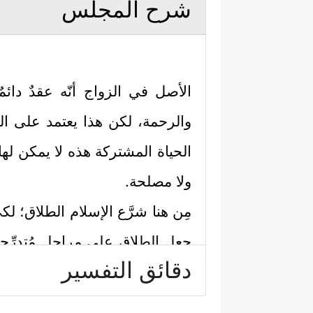
شرح المجلس
الأصل في الزواج أنّه عقدٌ دائم
والرحمة، لكن هذا يعتمد على الت
الحياة المشتركة هذه لا يمكن لها أ
ولا مصلحة.
مِن هنا شرَّع الإسلام الطلاق؛ لك
جعل الطلاق على مراحل مُتدرِّجة، و
دقائق التفسير
ورأيٍ مُستقرٍّ، وليس بسبب فَورة غ
ظلمٍ، وكما يأتي: