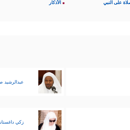
لاة على النبي
الأذكار
﴿وَ
، سواء كان إمساكًا أو فراقًا، والتوثيق يكون بالإشهاد
لۡیَوۡمِ ٱلۡـَٔاخِرِۚ وَمَن یَتَّقِ ٱللَّهَ یَجۡعَل لَّهُۥ مَخۡرَجࣰا﴾
وفائدة الإشهاد هنا
مثلًا أنّه راجَعَها في العِدَّة ونفَت ذلك أو العكس، فسيك
وضوع العدَّة ومقدارها - حُكمَ المرأة التي لا تَحِيضُ، ك
َحِیضِ مِن نِّسَاۤىِٕكُمۡ إِنِ ٱرۡتَبۡتُمۡ فَعِدَّتُهُنَّ ثَلَـٰثَةُ أَشۡهُرࣲ وَٱلَّـٰۤـِٔی لَمۡ یَحِضۡنَۚ﴾
.
عبدالرشيد 
﴿وَأُوْلَـٰتُ ٱلۡأَحۡمَالِ أَجَلُهُنَّ 
ة ثالثة - فلها عدَّتها الخاصّة بها
ِلَیۡكُمۡۚ وَمَن یَتَّقِ ٱللَّهَ یُكَفِّرۡ عَنۡهُ سَیِّـَٔاتِهِۦ وَیُعۡظِمۡ لَهُۥۤ أَجۡرًا﴾
.
الأحكام والتوجيهات المُتمِّمة لحقوق المُطلَّقة، ومن
زكي داغستان
َسۡكِنُوهُنَّ مِنۡ حَیۡثُ سَكَنتُم مِّن وُجۡدِكُمۡ﴾
.