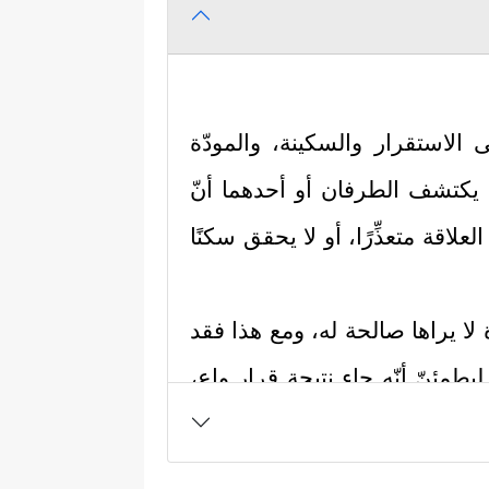
 الاستقرار والسكينة، والمودّة
ا يكتشف الطرفان أو أحدهما أنّ
لاقة متعذِّرًا، أو لا يحقق سكنًا
 لا يراها صالحة له، ومع هذا فقد
طمئنّ أنّه جاء نتيجة قرارٍ واعٍ،
ّ واحدٍ منهما حقَّه دون مَيلٍ أو