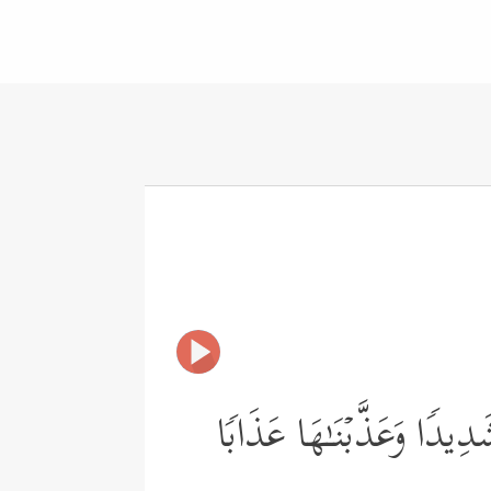
ِیدࣰا وَعَذَّبۡنَـٰهَا عَذَابࣰا