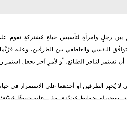
ٌ بين رجلٍ وامرأةٍ لتأسيس حياةٍ مُشتركةٍ تقوم على
وافُق النفسي والعاطفي بين الطرفَين، وعليه فرُبَّم
ن تستمر لتنافر الطبائع، أو لأمرٍ آخر يجعل استمرار الع
ي لا يُجبِر الطرفين أو أحدهما على الاستمرار في حياة
وضع له ضوابط مُحدَّدة، وبنَى عليه حقوقًا مُعيَّنة؛ لي
ضبٍ، أو ردَّة فعلٍ طارئةٍ، وأنّهما بعد الفراق يأخذ كل