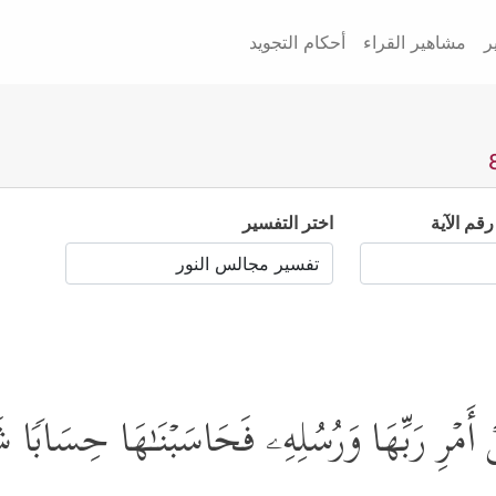
ر
مشاهير القراء
أحكام التجويد
رقم الآية
اختر التفسير
َمۡرِ رَبِّهَا وَرُسُلِهِۦ فَحَاسَبۡنَـٰهَا حِسَابࣰا شَد