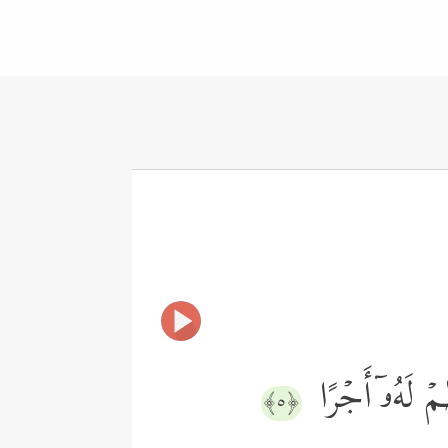
ۡظِمۡ لَهُۥۤ أَجۡرًا
﴿٥﴾