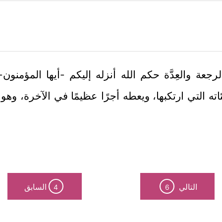
عة والعِدَّة حكم الله أنزله إليكم -أيها المؤمنون- ل
اته التي ارتكبها، ويعطه أجرًا عظيمًا في الآخرة، وهو
التالي
السابق
4
6