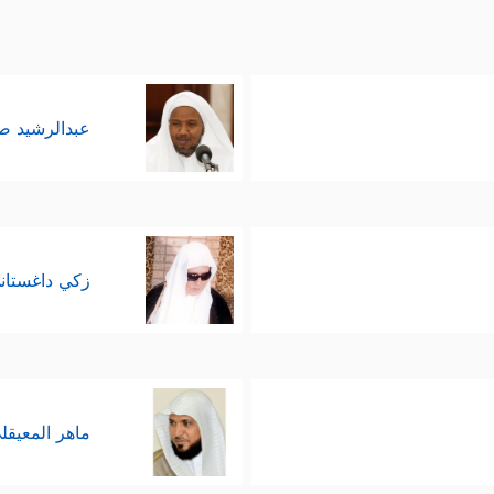
عبدالرشيد 
زكي داغستان
ماهر المعيقل