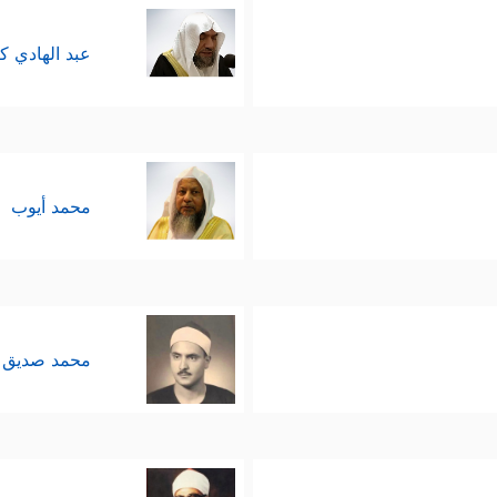
عبد الهادي ك
محمد أيوب
محمد صديق 