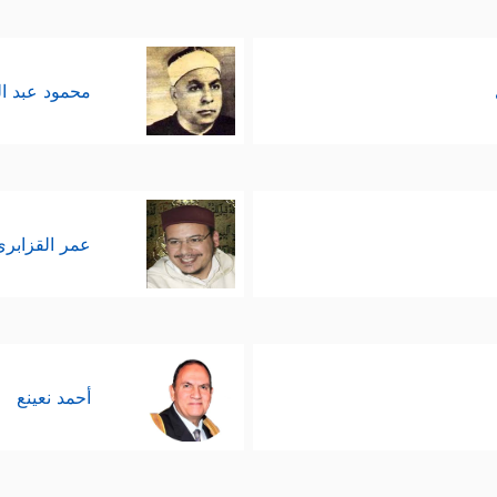
محمود عبد ا
عمر القزابري
أحمد نعينع