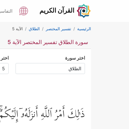
القرآن الكريم
التفاسي
الرئيسية
تفسير المختصر
الطلاق
الآية 5
سورة الطلاق تفسير المختصر الآية 5
اختر سورة
اختر 
ذَ ٰ⁠لِكَ أَمۡرُ ٱللَّهِ أَنزَلَهُۥۤ إِلَیۡ