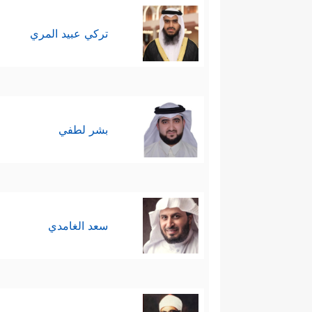
تركي عبيد المري
بشر لطفي
سعد الغامدي