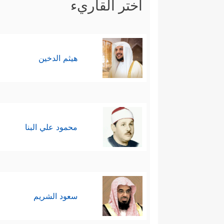
اختر القاريء
هيثم الدخين
محمود علي البنا
سعود الشريم