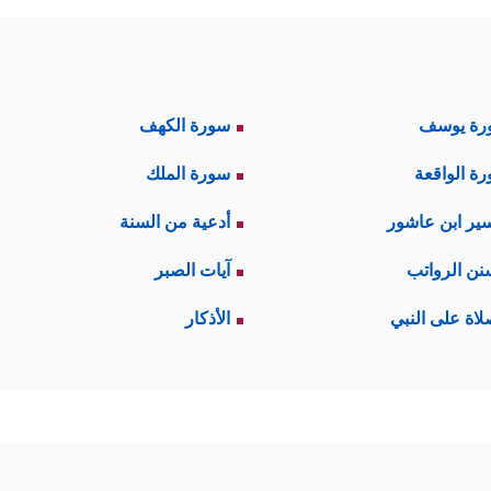
رة يوسف
سورة الكهف
ة الواقعة
سورة الملك
ير ابن عاشور
أدعية من السنة
نن الرواتب
آيات الصبر
لاة على النبي
الأذكار