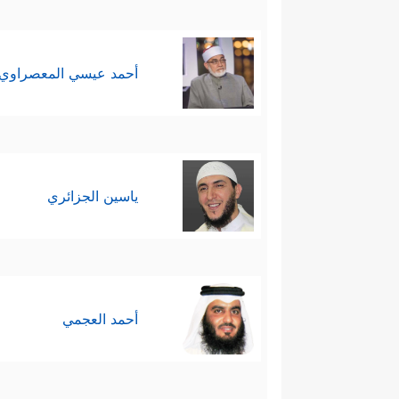
أحمد عيسي المعصراوي
ياسين الجزائري
أحمد العجمي