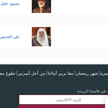
محمود خليل 
علي الحذيفي
عمرة
شهر رمضان
معا نربي أبناءنا
من أجل أسرتي
تطوع معن
في قائمتنا البريدية