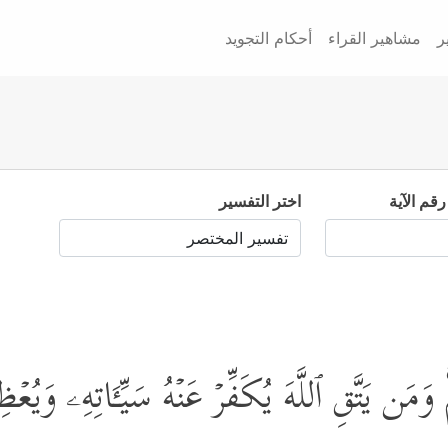
ر
مشاهير القراء
أحكام التجويد
رقم الآية
اختر التفسير
كُمۡۚ وَمَن یَتَّقِ ٱللَّهَ یُكَفِّرۡ عَنۡهُ سَیِّـَٔاتِهِۦ وَیُع