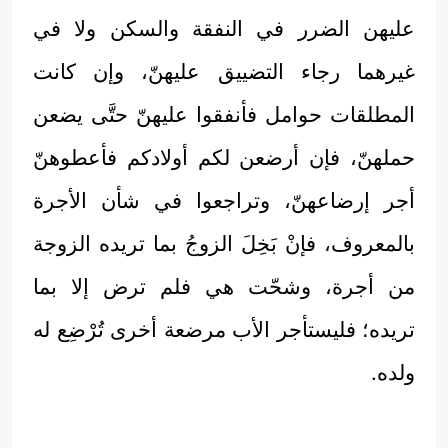
عليهن الضرر في النفقة والسكن ولا في
غيرهما رجاء التضييق عليهنّ، وإن كانت
المطلقات حوامل فأنفقوا عليهنّ حتَّى يضعن
حملهنّ، فإن أرضعن لكم أولادكم فأعطوهنّ
أجر إرضاعهنّ، وتراجعوا في شأن الأجرة
بالمعروف، فإنْ بَخِلَ الزوجُ بما تريده الزوجة
من أجرة، وشحّت هي فلم ترض إلا بما
تريده؛ فليستأجر الأب مرضعة أخرى تُرْضِع له
ولده.