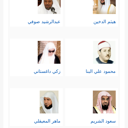
هيثم الدخين
عبدالرشيد صوفي
محمود علي البنا
زكي داغستاني
سعود الشريم
ماهر المعيقلي