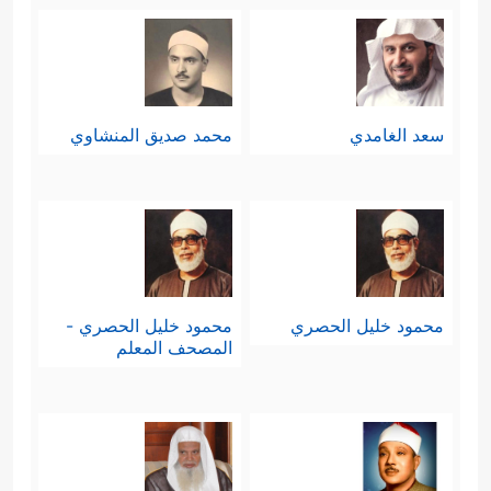
سعد الغامدي
محمد صديق المنشاوي
محمود خليل الحصري
محمود خليل الحصري -
المصحف المعلم