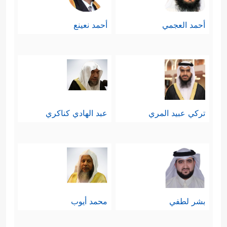
أحمد العجمي
أحمد نعينع
تركي عبيد المري
عبد الهادي كناكري
بشر لطفي
محمد أيوب