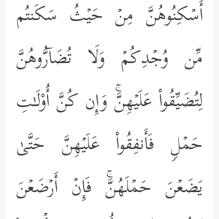
أَسۡكِنُوهُنَّ مِنۡ حَیۡثُ سَكَنتُم
مِّن وُجۡدِكُمۡ وَلَا تُضَاۤرُّوهُنَّ
لِتُضَیِّقُواْ عَلَیۡهِنَّۚ وَإِن كُنَّ أُوْلَـٰتِ
حَمۡلࣲ فَأَنفِقُواْ عَلَیۡهِنَّ حَتَّىٰ
یَضَعۡنَ حَمۡلَهُنَّۚ فَإِنۡ أَرۡضَعۡنَ