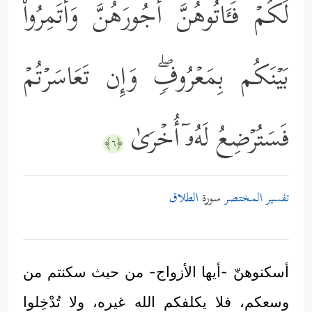
لَكُمۡ فَـَٔاتُوهُنَّ أُجُورَهُنَّ وَأۡتَمِرُواْ
بَیۡنَكُم بِمَعۡرُوفࣲۖ وَإِن تَعَاسَرۡتُمۡ
فَسَتُرۡضِعُ لَهُۥۤ أُخۡرَىٰ
﴿٦﴾
تفسير المختصر
سورة
الطلاق
أسكنوهنّ -أيها الأزواج- من حيث سكنتم من
وسعكم، فلا يكلفكم الله غيره، ولا تُدْخِلوا