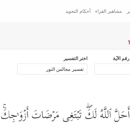
ر
مشاهير القراء
أحكام التجويد
رقم الآية
اختر التفسير
 مَاۤ أَحَلَّ ٱللَّهُ لَكَۖ تَبۡتَغِی مَرۡضَاتَ أَزۡوَ ٰ⁠جِكَ