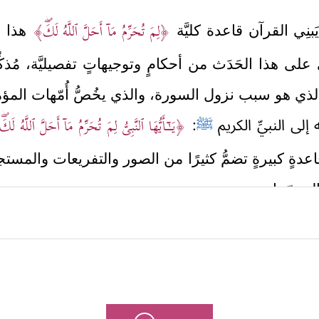
﴿لِمَ تُحَرِّمُ مَاۤ أَحَلَّ ٱللَّهُ لَكَۖ﴾
بنِي القرآن قاعدة كليَّة
هذا ه
 على هذا الحَدَث من أحكامٍ وتوجيهاتٍ تفصيليَّة، مُذكّ
 هو سبب نزول السورة، والذي يخُصُّ أُمّهات المؤم
﴿یَــٰۤـأَیُّهَا ٱلنَّبِیُّ لِمَ تُحَرِّمُ مَاۤ أَحَلَّ ٱللَّهُ لَك
ه إلى النبيِّ الكريم
ﷺ
:
 قاعدةٍ كبيرةٍ تضمُّ كثيرًا من الصور والتفريعات والمس
المحرّمات.
ه على أنّه بابٌ من أبواب الورع والتمسُّك بالدين، فت
حتى شُبهة دليلٍ، وقد يكون التحريمُ بدافع الزهد، والت
ٍ لها توجُّه فكري أو سياسي معين؛ لكلِّ هذا وغيره ول
ياته
ﷺ
مع زوجاته الطاهرات؛ حيث كُنَّ يتنافسنَ على 