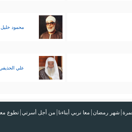
محمود خليل 
علي الحذيفي
عمرة
شهر رمضان
معا نربي أبناءنا
من أجل أسرتي
تطوع معن