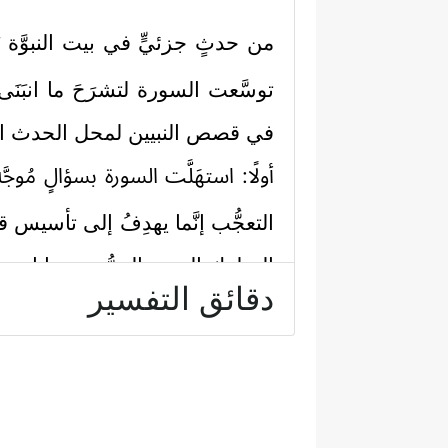
من حدثٍ جزئيٍّ في بيت النبوَّة يَ
توسَّعت السورة لتشرَحَ ما انبَنَى
في قصص النبيين لمحل الحدث الذي
أولًا: استهَلَّت السورة بسؤالٍ مُوجَّ
التعجُّب إنَّما يهدِفُ إلى تأسيس
السلوك الديني التورُّع عن إباحة 
دقائق التفسير
أمّا تحريم المباحات فقد يُنظر ل
تحريم المباحات من غير دليلٍ ولا 
مُجاملةً لعُرفٍ فاسدٍ أو لجماعة
تعالى هذا الحدَثَ الجزئيَّ في ح