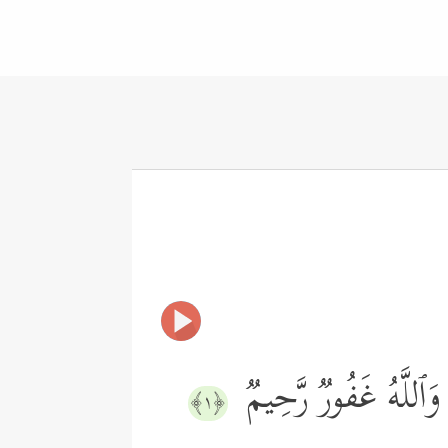
ۚ وَٱللَّهُ غَفُورࣱ رَّحِیمࣱ
﴿١﴾