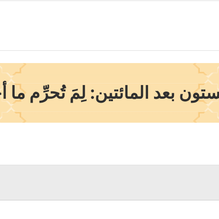
ن بعد المائتين: لِمَ تُحرِّم ما أح