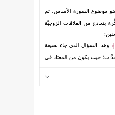
و موضوع السورة الأساس، ثم
ِرة بنماذج من العلاقات الزوجيَّة
نين:
َۖ﴾
وهذا السؤال الذي جاء بصيغة
تجدَّات؛ حيث يكون من المعتاد في
رى بعض الفتاوى التي تتساهَل في
قلُّل من مشاغل الدنيا، وقد يكون
خطورة المسألة هذه، اختارَ الله
التودُّد له والتقرُّب منه، وقد