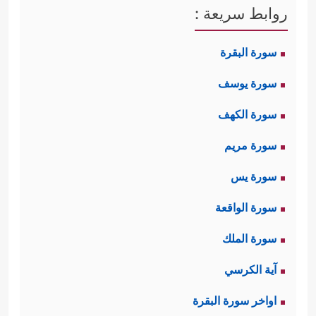
التعجُّب إنَّما يهدِفُ إلى تأسيس قاعدةٍ
روابط سريعة :
كبيرةٍ تضمُّ كثيرًا من الصور والتفريعات
سورة البقرة
والمستجدَّات؛ حيث يكون من المعتاد
سورة يوسف
في السلوك الديني التورُّع عن إباحة
سورة الكهف
المحرّمات.
سورة مريم
أمّا تحريم المباحات فقد يُنظر له على
سورة يس
أنّه بابٌ من أبواب الورع والتمسُّك
سورة الواقعة
بالدين، فترى بعض الفتاوى التي تتساهَل
سورة الملك
في تحريم المباحات من غير دليلٍ ولا
آية الكرسي
حتى شُبهة دليلٍ، وقد يكون التحريمُ
اواخر سورة البقرة
بدافع الزهد، والتقلُّل من مشاغل الدنيا،