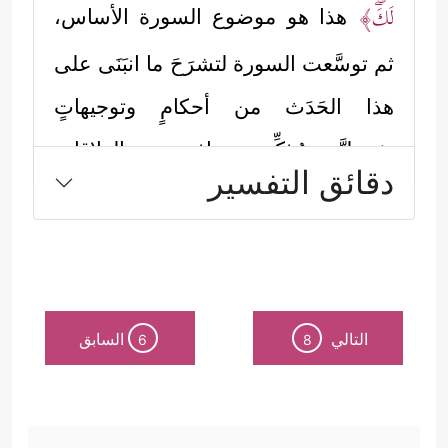
لَكَۖ﴾
هذا هو موضوع السورة الأساس،
ثم توسَّعت السورة لتشرَحَ ما انبَنَى على
هذا الحَدَث من أحكامٍ وتوجيهاتٍ
تفصيليَّة، مُذكِّرة بنماذج من العلاقات
دقائق التفسير
الزوجيَّة في قصص النبيين لمحل الحدث
الذي هو سبب نزول السورة، والذي
يخُصُّ أُمّهات المؤمنين:
أولًا: استهَلَّت السورة بسؤالٍ مُوجَّه إلى
التالي
السابق
6
8
﴿یَــٰۤـأَیُّهَا ٱلنَّبِیُّ لِمَ تُحَرِّمُ مَاۤ أَحَلَّ
النبيِّ الكريم
ﷺ
:
ٱللَّهُ لَكَۖ﴾
وهذا السؤال الذي جاء بصيغة