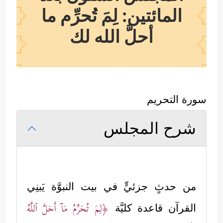
المائتين: لِمَ تُحرِّم ما
أحلَّ الله لك
سورة التحريم
شرح المجلس
من حدثٍ جزئيٍّ في بيت النبوَّة يَبنِي
﴿لِمَ تُحَرِّمُ مَاۤ أَحَلَّ ٱللَّهُ
القرآن قاعدة كليَّة