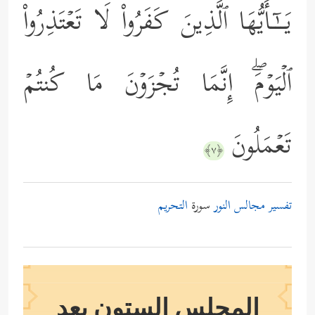
یَــٰۤـأَیُّهَا ٱلَّذِینَ كَفَرُواْ لَا تَعۡتَذِرُواْ
ٱلۡیَوۡمَۖ إِنَّمَا تُجۡزَوۡنَ مَا كُنتُمۡ
تَعۡمَلُونَ
﴿٧﴾
تفسير مجالس النور
سورة
التحريم
المجلس الستون بعد