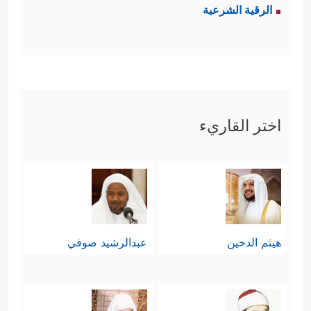
الرقية الشرعية
سقَتْه شيئًا من العسل، فعلِمَت بذلك
عائشة، فتواطأت مع حفصة  على
مقولةٍ يُنفِّرنَه
ﷺ
من العسل، حتى لا
يمكُث وقتًا أطوَلَ مع زينب، فدخل على
اختر القاريء
حفصة أوَّلًا فقالت له: إنِّي أجد منك
رائحة المغافِير- وهي رائحةٌ غير مُحبَّبَة
-، قال: بل شرِبتُ عسلًا عند فلانة، ولن
أعُود له، وأوصاها أن لا تُخبِر أحدًا.
هيثم الدخين
عبدالرشيد صوفي
والحقيقة أنّ النبيَّ
ﷺ
لم يُحرِّم ما أحلَّه
الله تحريمًا تشريعيًّا - حاشا لله -، وإنّما
امتَنَع عنه امتناعًا، ومع هذا جاء هذا