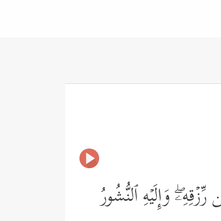
ۡقِهِۦۖ وَإِلَیۡهِ ٱلنُّشُورُ