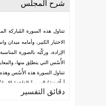
شرح المجلس
تتناول هذه السورة المُباركة المق
الاختبار الكبير، وأمامه ميدان واس
الإرادة، وركَّبَه بالصورة المناس
الأُسُس التي ينطلِق منها، والمعايي
تتناول السورة هذه الأُسُس وهذه 
أولًا: تضَعُ السورةُ القاعدةَ الإيمان
دقائق التفسير
ٱلَّذِی بِیَدِهِ ٱلۡمُلۡكُ﴾
فالله الذي بيده م
صنفٍ وظيفته التي تناسبه.