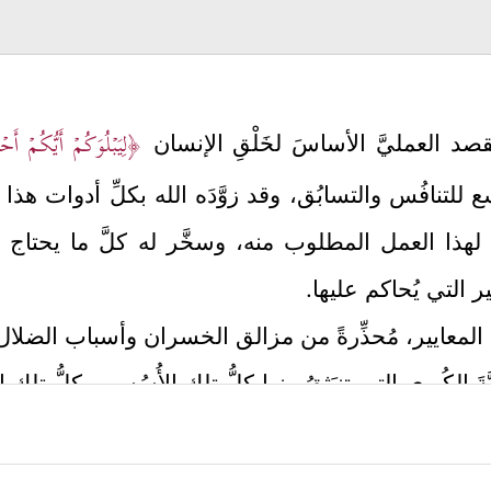
﴿لِیَبۡلُوَكُمۡ أَیُّكُمۡ أَ
صد العمليَّ الأساسَ لخَلْقِ الإنسان
ع للتنافُس والتسابُق، وقد زوَّدَه الله بكلِّ أدوات ه
بة لهذا العمل المطلوب منه، وسخَّر له كلَّ ما يحتاج
ر التي يُحاكم عليها.
المعايير، مُحذِّرةً من مزالق الخسران وأسباب الضلال 
يَّةَ الكُبرى التي تنبَثِقُ منها كلُّ تلك الأُسُس، وكلُّ تل
ُلك السماوات والأرض وما فيهنَّ هو الذي خلق هذا الخ