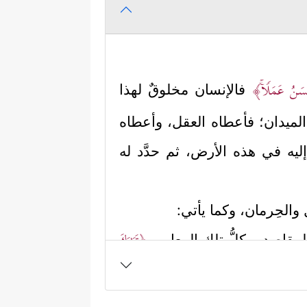
حۡسَنُ عَمَلࣰاۚ﴾
فالإنسان مخلوقٌ لهذا
ذا الميدان؛ فأعطاه العقل، وأعطاه
 إليه في هذه الأرض، ثم حدَّد له
والحِرمان، وكما يأتي:
﴿تَبَـٰرَكَ
ك المقاصِد، وكلُّ تلك المعايير
لق وصنَّفه، وجعل لكلِّ جنسٍ أو