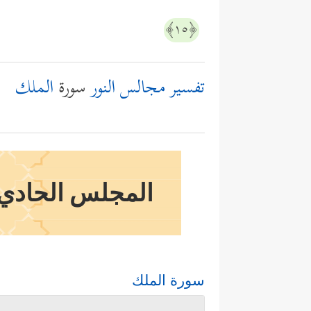
﴿١٥﴾
تفسير مجالس النور
سورة
الملك
المجلس الحادي و
سورة الملك