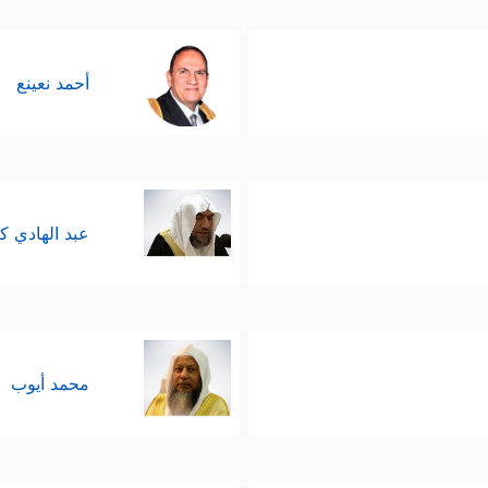
أحمد نعينع
عبد الهادي ك
محمد أيوب