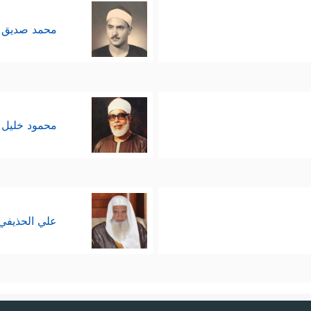
محمد صديق 
محمود خليل 
علي الحذيفي