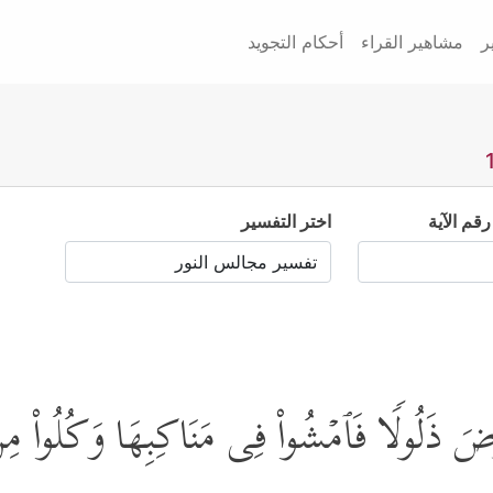
ر
مشاهير القراء
أحكام التجويد
رقم الآية
اختر التفسير
ذَلُولࣰا فَٱمۡشُواْ فِی مَنَاكِبِهَا وَكُلُواْ مِن رِّز