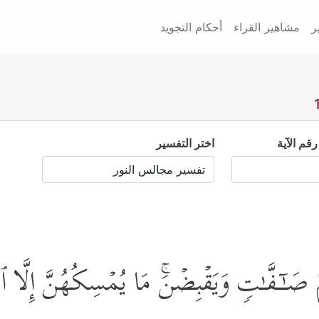
ر
مشاهير القراء
أحكام التجويد
رقم الآية
اختر التفسير
هُمۡ صَـٰۤـفَّـٰتࣲ وَیَقۡبِضۡنَۚ مَا یُمۡسِكُهُنَّ إِلَّا ٱل