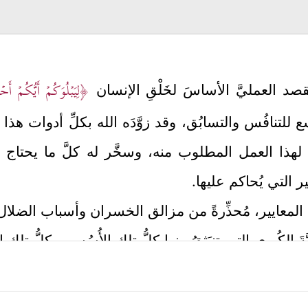
﴿لِیَبۡلُوَكُمۡ أَیُّكُمۡ أَ
صد العمليَّ الأساسَ لخَلْقِ الإنسان
ع للتنافُس والتسابُق، وقد زوَّدَه الله بكلِّ أدوات ه
بة لهذا العمل المطلوب منه، وسخَّر له كلَّ ما يحتاج
ر التي يُحاكم عليها.
المعايير، مُحذِّرةً من مزالق الخسران وأسباب الضلال 
يَّةَ الكُبرى التي تنبَثِقُ منها كلُّ تلك الأُسُس، وكلُّ تل
ُلك السماوات والأرض وما فيهنَّ هو الذي خلق هذا الخ