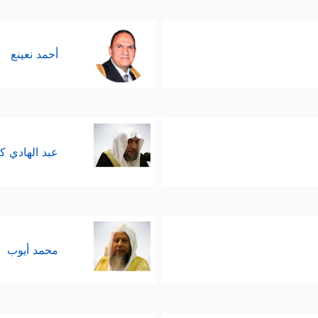
أحمد نعينع
عبد الهادي ك
محمد أيوب