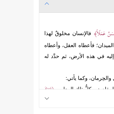
حۡسَنُ عَمَلࣰاۚ﴾
فالإنسان مخلوقٌ لهذا
ذا الميدان؛ فأعطاه العقل، وأعطاه
 إليه في هذه الأرض، ثم حدَّد له
والحِرمان، وكما يأتي:
﴿تَبَـٰرَكَ
ك المقاصِد، وكلُّ تلك المعايير
لق وصنَّفه، وجعل لكلِّ جنسٍ أو