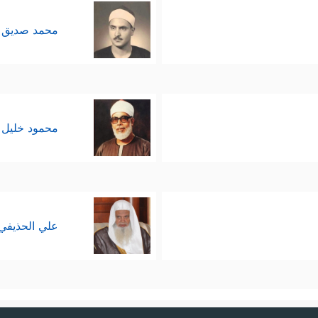
محمد صديق 
محمود خليل 
علي الحذيفي