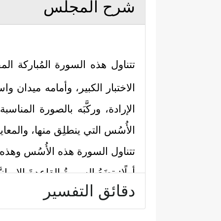
شرح المجلس
تتناول هذه السورة المُباركة المق
الاختبار الكبير، وأمامه ميدان واس
الإرادة، وركَّبَه بالصورة المناس
الأُسُس التي ينطلِق منها، والمعايي
تتناول السورة هذه الأُسُس وهذه 
أولًا: تضَعُ السورةُ القاعدةَ الإيمان
دقائق التفسير
ٱلَّذِی بِیَدِهِ ٱلۡمُلۡكُ﴾
فالله الذي بيده م
صنفٍ وظيفته التي تناسبه.