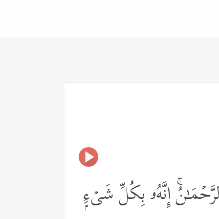
رَّحۡمَـٰنُۚ إِنَّهُۥ بِكُلِّ شَیۡءِۭ