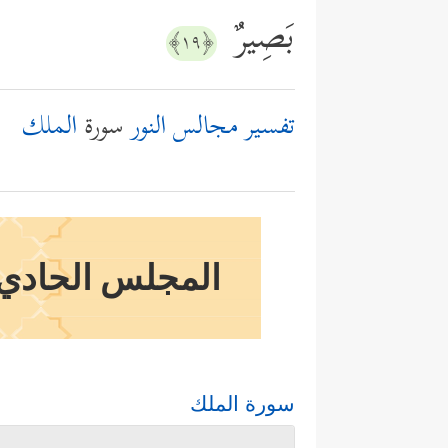
بَصِیرٌ
﴿١٩﴾
تفسير مجالس النور
سورة
الملك
المجلس الحادي و
سورة الملك