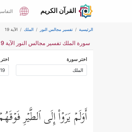
القرآن الكريم
التفاسي
الرئيسية
تفسير مجالس النور
الملك
الآية 19
سورة الملك تفسير مجالس النور الآية 19
اختر سورة
اختر 
أَوَلَمۡ یَرَوۡاْ إِلَى ٱلطَّیۡرِ فَوۡقَ