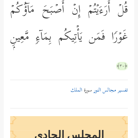
قُلۡ أَرَءَیۡتُمۡ إِنۡ أَصۡبَحَ مَاۤؤُكُمۡ
غَوۡرࣰا فَمَن یَأۡتِیكُم بِمَاۤءࣲ مَّعِینِۭ
﴿٣٠﴾
تفسير مجالس النور
سورة
الملك
المجلس الحادي