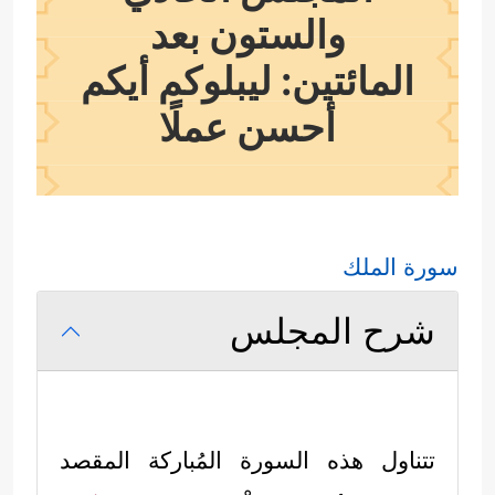
والستون بعد
المائتين: ليبلوكم أيكم
أحسن عملًا
سورة الملك
شرح المجلس
تتناول هذه السورة المُباركة المقصد