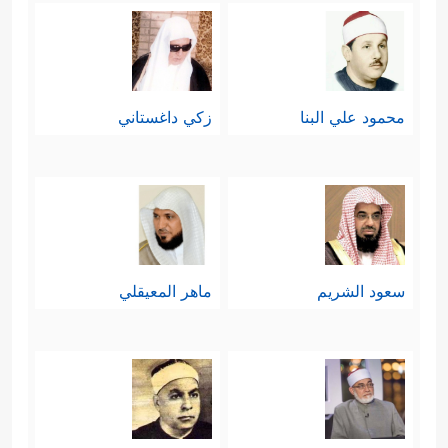
أَنشَأَكُمۡ وَجَعَلَ لَكُمُ ٱلسَّمۡعَ وَٱلۡأَبۡصَـٰرَ وَٱلۡأَفۡـِٔدَةَۚ قَلِیلࣰا
مَّا تَشۡكُرُونَ
﴿٢٣﴾
قُلۡ هُوَ ٱلَّذِی ذَرَأَكُمۡ فِی ٱلۡأَرۡضِ
محمود علي البنا
زكي داغستاني
وَإِلَیۡهِ تُحۡشَرُونَ﴾
.
رابعًا: أكَّدَت السورةُ أنَّ الناسَ سيكونون
على فريقَين في هذا الاختِبار الكبير:
فريق يعرف طريقه إلى النجاة والفوز،
سعود الشريم
ماهر المعيقلي
وفريق غافل ساهٍ لا يدري سِرَّ حياته، ولا
﴿أَفَمَن یَمۡشِی مُكِبًّا عَلَىٰ
الغاية من وجوده
وَجۡهِهِۦۤ أَهۡدَىٰۤ أَمَّن یَمۡشِی سَوِیًّا عَلَىٰ صِرَ ٰ⁠طࣲ