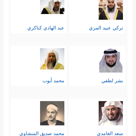
أُلۡقِیَ فِیهَا فَوۡجࣱ سَأَلَهُمۡ خَزَنَتُهَاۤ أَلَمۡ یَأۡتِكُمۡ نَذِیرࣱ
﴿٨﴾
قَالُواْ بَلَىٰ قَدۡ جَاۤءَنَا نَذِیرࣱ فَكَذَّبۡنَا وَقُلۡنَا مَا نَزَّلَ ٱللَّهُ مِن
تركي عبيد المري
عبد الهادي كناكري
شَیۡءٍ إِنۡ أَنتُمۡ إِلَّا فِی ضَلَـٰلࣲ كَبِیرࣲ
﴿٩﴾
وَقَالُواْ لَوۡ كُنَّا
نَسۡمَعُ أَوۡ نَعۡقِلُ مَا كُنَّا فِیۤ أَصۡحَـٰبِ ٱلسَّعِیرِ
﴿١٠﴾
فَٱعۡتَرَفُواْ بِذَنۢبِهِمۡ فَسُحۡقࣰا لِّأَصۡحَـٰبِ ٱلسَّعِیرِ﴾
إنَّهم
عطَّلوا في أنفسهم أدوات المعرفة التي
بشر لطفي
محمد أيوب
خلَقَها الله لهم، فلم ينتَفِعوا بعقولهم،
ولم ينتَفِعوا بما يسمعونه من هَدي نبيِّهم.
سادسًا: تُؤكِّد السورة أنّ الله تعالى هو
العليم بخلقه، يعلم ما يُسرُّون وما
سعد الغامدي
محمد صديق المنشاوي