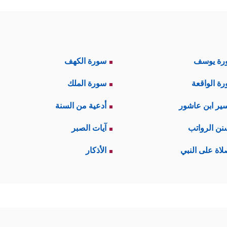
رة يوسف
سورة الكهف
ة الواقعة
سورة الملك
ير ابن عاشور
أدعية من السنة
نن الرواتب
آيات الصبر
لاة على النبي
الأذكار