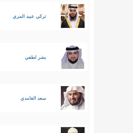
تركي عبيد المري
بشر لطفي
سعد الغامدي