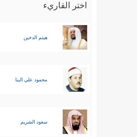
اختر القاريء
هيثم الدخين
محمود علي البنا
سعود الشريم