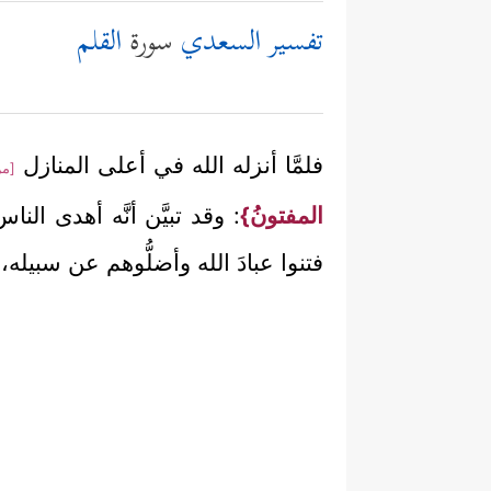
تفسير السعدي
سورة
القلم
فلمَّا أنزله الله في أعلى المنازل
[من
المفتونُ}
: وقد تبيَّن أنَّه أهدى ال
فتنوا عبادَ الله وأضلُّوهم عن سبيله،