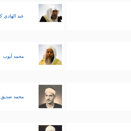
عبد الهادي ك
محمد أيوب
محمد صديق 