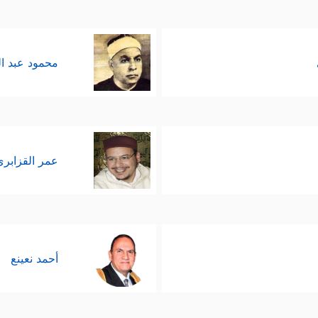
محمود عبد ا
عمر القزابري
أحمد نعينع