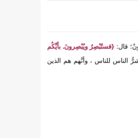
ونٌ؛ قال:
{فستُبْصِرُ ويُبْصِرونَ. بأيِّكُم
رُّ الناس للناس ، وأنَّهم هم الذين