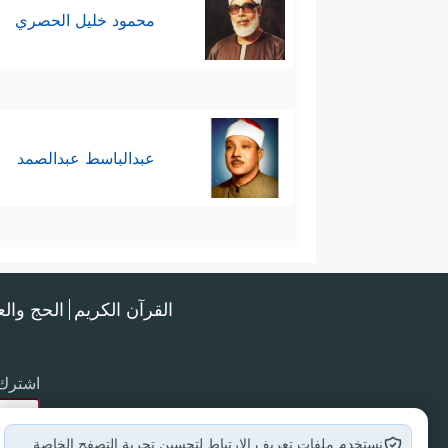
محمود خليل الحصري
عبدالباسط عبدالصمد
القرآن الكريم
الحج وال
اشترك 
نستخدم ملفات تعريف الارتباط لتحسين تجربة التصفح الخاصة