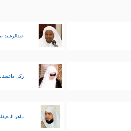
عبدالرشيد 
زكي داغستان
ماهر المعيقل