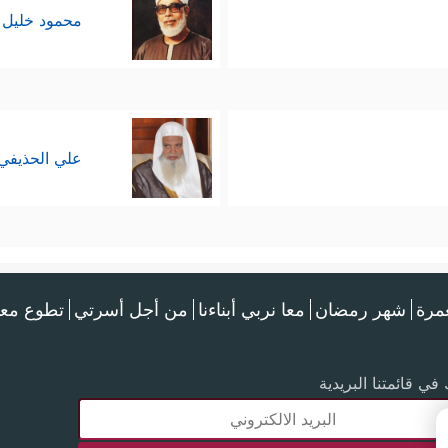
محمود خليل 
علي الحذيفي
عمرة
شهر رمضان
معا نربي أبناءنا
من أجل أسرتي
تطوع معن
في قائمتنا البريدية