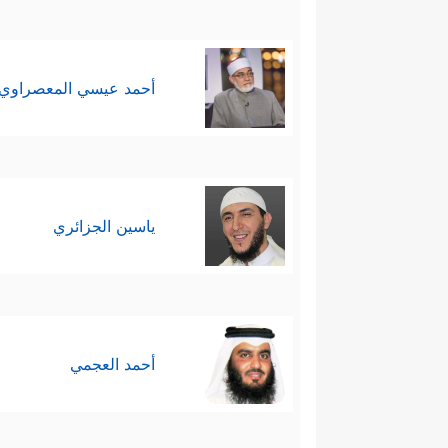
أحمد عيسي المعصراوي
ياسين الجزائري
أحمد العجمي