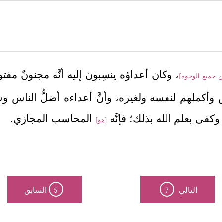
، وكان أعداؤه ينسِبون إليه أنَّه مجنونٌ مفت
 جميع الوجوه]
ناس وأكملهم لنفسه ولغيره، وأنَّ أعداءه أضلُّ الناس وش
 وكفى بعلم الله بذلك؛ فإنَّه
المحاسب المجازي.
[هو]
التالي
السابق
5
7