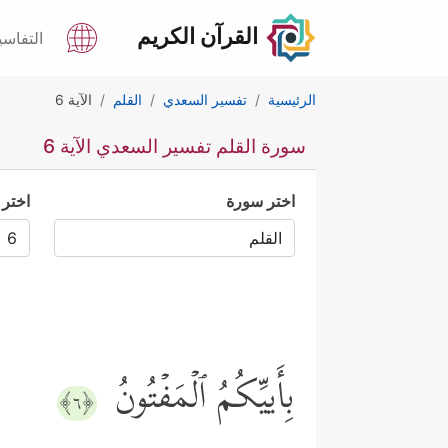
القرآن الكريم
التفاسي
الرئيسية
تفسير السعدي
القلم
الآية 6
سورة القلم تفسير السعدي الآية 6
اختر سورة
اختر 
بِأَییِّكُمُ ٱلۡمَفۡتُونُ
﴿٦﴾