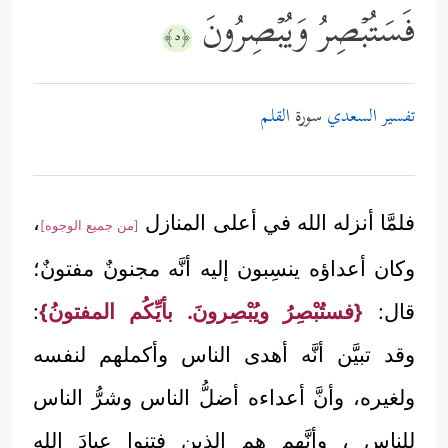
فَسَتُبۡصِرُ وَیُبۡصِرُونَ
﴿٥﴾
تفسير السعدي
سورة
القلم
فلمَّا أنزله الله في أعلى المنازل
،
[من جميع الوجوه]
وكان أعداؤه ينسِبون إليه أنَّه مجنونٌ مفتونٌ؛
قال:
{فستُبْصِرُ ويُبْصِرونَ. بأيِّكُم المفتونُ}
:
وقد تبيَّن أنَّه أهدى الناس وأكملهم لنفسه
ولغيره، وأنَّ أعداءه أضلُّ الناس وشرُّ الناس
للناس ، وأنَّهم هم الذين فتنوا عبادَ الله