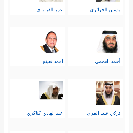
ياسين الجزائري
عمر القزابري
أحمد العجمي
أحمد نعينع
تركي عبيد المري
عبد الهادي كناكري