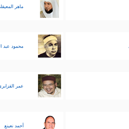
﴿كَذَ ٰ⁠
ماهر المعيقل
َـٰتِ ٱلنَّعِیمِ
﴿٣٤﴾
أَفَنَجۡعَلُ ٱلۡمُسۡلِمِینَ كَٱلۡمُجۡرِمِینَ
﴿٣٥﴾
مَا لَكُمۡ 
﴿
أَمۡ لَكُمۡ أَیۡمَـٰنٌ عَلَیۡنَا بَـٰلِغَةٌ إِلَىٰ یَوۡمِ ٱلۡقِیَـٰمَةِ إِنَّ لَكُمۡ لَمَا تَحۡكُمُونَ
صَـٰدِقِینَ
﴿٤١﴾
یَوۡمَ یُكۡشَفُ عَن سَاقࣲ وَیُدۡعَوۡنَ إِلَى ٱلسُّجُودِ فَلَا یَسۡتَطِ
محمود عبد ا
نَ
﴿٤٣﴾
فَذَرۡنِی وَمَن یُكَذِّبُ بِهَـٰذَا ٱلۡحَدِیثِۖ سَنَسۡتَدۡرِجُهُم مِّنۡ حَیۡثُ
ࣲ مُّثۡقَلُونَ
﴿٤٦﴾
أَمۡ عِندَهُمُ ٱلۡغَیۡبُ فَهُمۡ یَكۡتُبُونَ
﴿٤٧﴾
﴾
.
 أن يصبِر على أذى قومه له وإن كانوا قد بلغوا في أذ
عمر القزابري
ضاق ذرعًا بقومه، فخرج عن غير إذنٍ من ربِّه، فعاتَبَه ا
 وَهُوَ مَكۡظُومࣱ
﴿٤٨﴾
لَّوۡلَاۤ أَن تَدَ ٰ⁠رَكَهُۥ نِعۡمَةࣱ مِّن رَّبِّهِۦ لَنُبِذَ بِٱلۡعَرَاۤءِ وَ
زۡلِقُونَكَ بِأَبۡصَـٰرِهِمۡ لَمَّا سَمِعُواْ ٱلذِّكۡرَ وَیَقُولُونَ إِنَّهُۥ لَمَجۡنُونࣱ
﴿٥١﴾
وَمَا هُ
أحمد نعينع