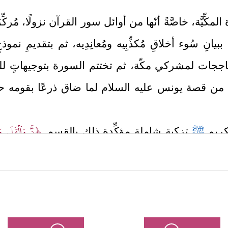
مكِّيَّة، خاصَّةً أنّها من أوائل سور القرآن نزولًا، مُرك
ببيانِ سُوء أخلاقِ مُكذِّبِيه ومُعانِدِيه، ثم بتقديمِ نمو
اججات لمشركي مكّة، ثم تختتم السورة بتوجيهاتٍ لل
رة من قصة يونس
عليه السلام
لما ضاق ذرعًا بقومه حت
﴿نۤۚ وَٱلۡقَلَمِ 
لكريم
ﷺ
تزكية شاملة مؤكِّدة ذلك بالقسم
ُونࣲ﴾
﴿وَإِنَّ لَكَ لَأَجۡرًا غَیۡ
، وزكَّاه في دينه ومكانته عند ربه:
 في عقله حتى اتهموه بالجنون، وتطعن في دينه حتى
بالكذب، واتهموه في قصده ونيّته؛ كلّ ذلك لينفّروا ال