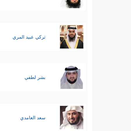
تركي عبيد المري
بشر لطفي
سعد الغامدي