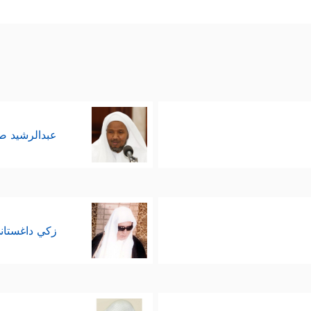
تفقوا بينهم أن يخرجوا في الصباح الباكر خفيةً حتى لا
 منهم بشيءٍ، فلمَّا حسَموا أمرهم بحِرمان الفقراء، 
﴿إِنَّا بَلَوۡنَـٰهُمۡ كَمَا بَلَوۡنَاۤ أَصۡحَـٰبَ ٱلۡجَنَّةِ إِذۡ أَقۡسَ
وا بذلك وندِموا
نَاۤىِٕمُونَ
﴿١٩﴾
فَأَصۡبَحَتۡ كَٱلصَّرِیمِ
﴿٢٠﴾
فَتَنَادَوۡاْ مُصۡبِحِینَ
﴿٢١﴾
عبدالرشيد 
لَّا یَدۡخُلَنَّهَا ٱلۡیَوۡمَ عَلَیۡكُم مِّسۡكِینࣱ
﴿٢٤﴾
وَغَدَوۡاْ عَلَىٰ حَرۡدࣲ قَـٰدِرِینَ
٥﴾
َمۡ أَقُل لَّكُمۡ لَوۡلَا تُسَبِّحُونَ
﴿٢٨﴾
قَالُواْ سُبۡحَـٰنَ رَبِّنَاۤ إِنَّا كُنَّا ظَـٰلِمِینَ
٩﴾
سَىٰ رَبُّنَاۤ أَن یُبۡدِلَنَا خَیۡرࣰا مِّنۡهَاۤ إِنَّـاۤ إِلَىٰ رَبِّنَا رَ ٰ⁠غِبُونَ
﴿٣٢﴾
﴾
.
زكي داغستان
شركين المُكذِّبين من مغبَّة الاستمرار في عنادهم وتك
ِدًا يشهد لهم، أو إن كانوا قد أخذوا من الله موثِقًا 
طلبه منهم رسولُ الله لقاء دعوته لهم، وتعبه معهم