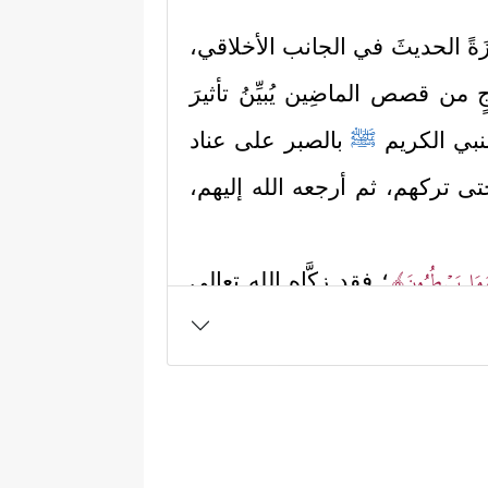
ِّزَةً الحديثَ في الجانب الأخلاقي،
ذجٍ من قصص الماضِين يُبيِّنُ تأثيرَ
نبي الكريم
ﷺ
بالصبر على عناد
ى تركهم، ثم أرجعه الله إليهم،
وَمَا یَسۡطُرُونَ﴾
؛ فقد زكَّاه الله تعالى
رَ مَمۡنُونࣲ﴾
﴿وَإِنَّكَ
، وزكَّاه في خُلُقه:
 اتهموه بالسحر والافتراء على
ناس عنه، خاصَّة أولئك البعيدين