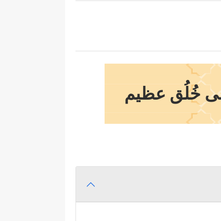
لى خُلُق عظيم