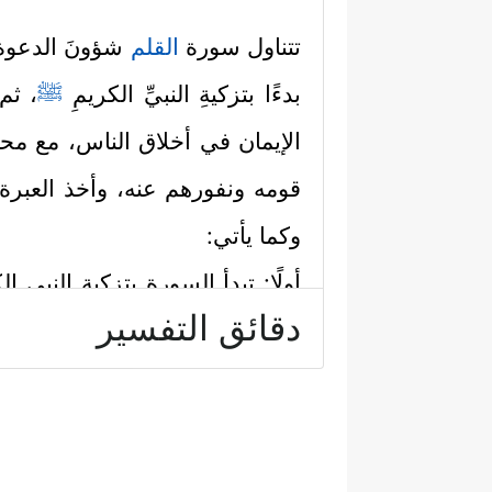
تتناول سورة
القلم
شؤونَ الدعوة ال
بدءًا بتزكيةِ النبيِّ الكريمِ
ﷺ
، ثم 
الإيمان في أخلاق الناس، مع مح
قومه ونفورهم عنه، وأخذ العب
وكما يأتي:
أولًا: تبدأ السورة بتزكية النبي ا
دقائق التفسير
﴿مَاۤ أَنتَ بِنِعۡمَةِ رَبِّكَ بِمَجۡن
في عقله:
لَعَلَىٰ خُلُقٍ عَظِیمࣲ﴾
.
ولقد كانت قريش تنال منه وتطعن
الله، وتطعن في خُلُقه حتى رموه 