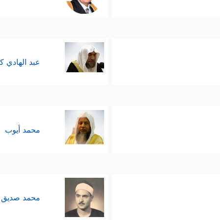
عبد الهادي ك
محمد أيوب
محمد صديق 