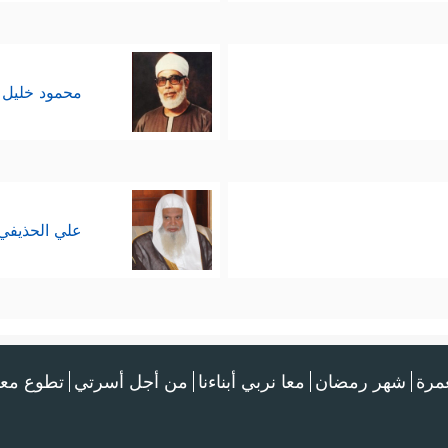
محمود خليل 
علي الحذيفي
عمرة
شهر رمضان
معا نربي أبناءنا
من أجل أسرتي
تطوع معن