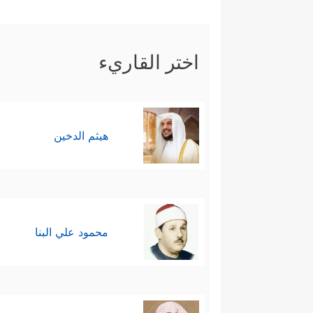
مُثمِرٌ، وقد حان قِطاف ثمره، فا
ينتظرون هذا اليوم لعلَّهم يحظَون
اختر القاريء
من قِطافهم ومصدر رزقهم، فاعتبر
﴿١٨﴾
فَطَافَ عَلَیۡهَا طَاۤىِٕفࣱ مِّن رَّبِّكَ وَهُمۡ 
هيثم الدخين
﴿٢٢﴾
فَٱنطَلَقُواْ وَهُمۡ یَتَخَـٰفَتُونَ
﴿٢٣﴾
أَن 
بَلۡ نَحۡنُ مَحۡرُومُونَ
﴿٢٧﴾
قَالَ أَوۡسَطُهُمۡ أَل
﴿٣٠﴾
قَالُواْ یَـٰوَیۡلَنَاۤ إِنَّا كُنَّا طَـٰغِینَ
﴿٣١﴾
عَ
محمود علي البنا
خامسًا: تُحذِّر السورة هؤلاء الم
بُرهانهم على ما يدَّعونه، أو شاه
مُتبرِّمين من ثِقَل الأجر الذي ي