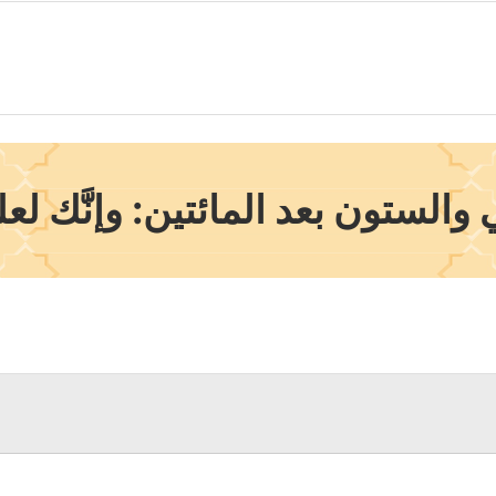
والستون بعد المائتين: وإنَّك لع