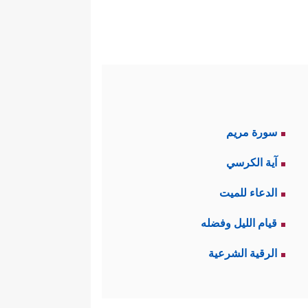
كان ردُّ القرآن واضحًا ومباشرًا،
للناس مَن كان أَولَى بهذه التهم
﴿فَسَتُبۡصِرُ وَیُبۡصِرُونَ
حائدُ عن الصراط
سورة مريم
آية الكرسي
 يرتكِسُون فيه، ومِن ثَمَّ تدعو
الدعاء للميت
َلَا تُطِعِ ٱلۡمُكَذِّبِینَ
﴿٨﴾
وَدُّواْ لَوۡ تُدۡهِنُ
قيام الليل وفضله
لِّۭ بَعۡدَ ذَ ٰ⁠لِكَ زَنِیمٍ
﴿١٣﴾
أَن كَانَ ذَا مَالࣲ
الرقية الشرعية
، وخلاصته أنّ إخوة كان لهم بستانٌ