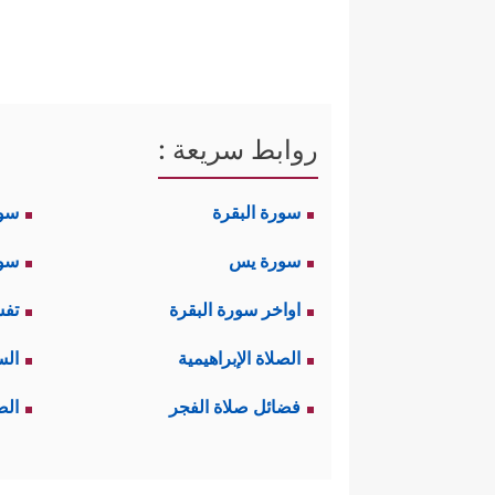
عن مكّة، والذين رُبَّما يفِدُون إ
وقادرًا على أن يصِل لكلِّ أحدٍ بكل
ثانيًا: تؤكِّد السورة أنه سيأتي 
روابط سريعة :
الباطلة، ومَن هو المُهتدي الماش
سورة البقرة
سو
﴿٥﴾
بِأَییِّكُمُ ٱلۡمَفۡتُونُ
﴿٦﴾
إِنَّ رَبَّكَ هُوَ 
سورة يس
سور
ثالثًا: تعرِض ال
سورة ص
فات أولئك 
اواخر سورة البقرة
تفس
النبيَّ
ﷺ
- والخطاب عامٌّ لكلِّ 
الصلاة الإبراهيمية
الس
فَیُدۡهِنُونَ
﴿٩﴾
وَلَا تُطِعۡ كُلَّ حَلَّافࣲ مَّهِین
فضائل صلاة الفجر
الص
وَبَنِینَ
﴿١٤﴾
إِذَا تُتۡلَىٰ عَلَیۡهِ ءَایَـٰتُنَا قَالَ أَسَـٰ
رابعًا: تُقدِّم السورة نموذجًا فيه