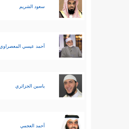
سعود الشريم
یَعۡلَمُونَ
﴿٣٣﴾
إِنَّ لِلۡمُتَّقِینَ عِندَ رَبِّهِمۡ جَنّ
تَدۡرُسُونَ
﴿٣٧﴾
إِنَّ لَكُمۡ فِیهِ لَمَا تَخَیَّرُونَ
٣٨﴾
أَمۡ لَهُمۡ شُرَكَاۤءُ فَلۡیَأۡتُواْ بِشُرَكَاۤىِٕهِمۡ إِن كَانُواْ 
أحمد عيسي المعصراوي
وَقَدۡ كَانُواْ یُدۡعَوۡنَ إِلَى ٱلسُّجُودِ وَهُمۡ سَـٰلِمُو
مَتِینٌ
﴿٤٥﴾
أَمۡ تَسۡـَٔلُهُمۡ أَجۡرࣰا فَهُم مِّن مَّغۡرَم
سادسًا: تدعو السورة النبيَّ
ﷺ
إلى
ياسين الجزائري
نبيِّ الله يونس
عليه السلام
؛ إذ 
رَبِّكَ وَلَا تَكُن كَصَاحِبِ ٱلۡحُوتِ إِذۡ نَادَىٰ
ٱلصَّـٰلِحِینَ
﴿٥٠﴾
وَإِن یَكَادُ ٱلَّذِینَ كَفَرُواْ لَیُ
أحمد العجمي