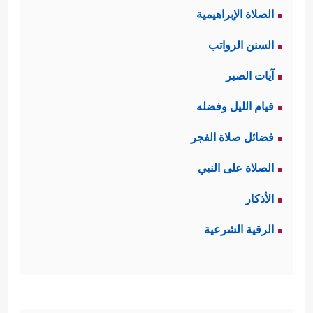
الصلاة الإبراهيمية
البعيدين عن مكّة، والذين رُبَّما يفِدُون
السنن الرواتب
إليها للحج أو التجارة، فكانت هذه
آيات الصبر
الكلمات تؤثِّر فيهم، وكان ردُّ القرآن
قيام الليل وفضله
واضحًا ومباشرًا، وقادرًا على أن يصِل
فضائل صلاة الفجر
لكلِّ أحدٍ بكل يُسرٍ.
الصلاة على النبي
ثانيًا: تؤكِّد السورة أنه سيأتي اليوم الذي
الأذكار
تنكشف فيه الحقائق انكشافًا حتى يتبيَّن
الرقية الشرعية
للناس مَن كان أَولَى بهذه التهم الباطلة،
ومَن هو المُهتدي الماشي على الصراط
المستقيم، ومَن هو الضالُّ التائهُ الحائدُ