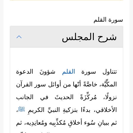
سورة القلم
شرح المجلس
تتناول سورة
القلم
شؤونَ الدعوة
المكِّيَّة، خاصَّةً أنّها من أوائل سور القرآن
نزولًا، مُركِّزَةً الحديثَ في الجانب
الأخلاقي، بدءًا بتزكيةِ النبيِّ الكريمِ
ﷺ
،
ثم ببيانِ سُوء أخلاقِ مُكذِّبِيه ومُعانِدِيه، ثم