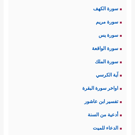
سورة الكهف
﴿مَاۤ أَنتَ بِنِعۡمَةِ رَبِّكَ بِمَجۡنُونࣲ﴾
في عقله:
،
سورة مريم
﴿وَإِنَّ لَكَ
وزكَّاه في دينه ومكانته عند ربه:
سورة يس
لَأَجۡرًا غَیۡرَ مَمۡنُونࣲ﴾
﴿وَإِنَّكَ
، وزكَّاه في خُلُقه:
سورة الواقعة
لَعَلَىٰ خُلُقٍ عَظِیمࣲ﴾
.
سورة الملك
ولقد كانت قريش تنال منه وتطعن في
آية الكرسي
عقله حتى اتهموه بالجنون، وتطعن في
اواخر سورة البقرة
دينه حتى اتهموه بالسحر والافتراء على
تفسير ابن عاشور
الله، وتطعن في خُلُقه حتى رموه
أدعية من السنة
بالكذب، واتهموه في قصده ونيّته؛ كلّ
الدعاء للميت
ذلك لينفّروا الناس عنه، خاصَّة أولئك