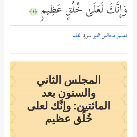
وَإِنَّكَ لَعَلَىٰ خُلُقٍ عَظِیمࣲ
﴿٤﴾
تفسير مجالس النور
سورة
القلم
المجلس الثاني
والستون بعد
المائتين: وإنَّك لعلى
خُلُق عظيم