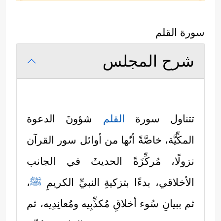
سورة القلم
شرح المجلس
تتناول سورة
القلم
شؤونَ الدعوة
المكِّيَّة، خاصَّةً أنّها من أوائل سور القرآن
نزولًا، مُركِّزَةً الحديثَ في الجانب
الأخلاقي، بدءًا بتزكيةِ النبيِّ الكريمِ
ﷺ
،
ثم ببيانِ سُوء أخلاقِ مُكذِّبِيه ومُعانِدِيه، ثم