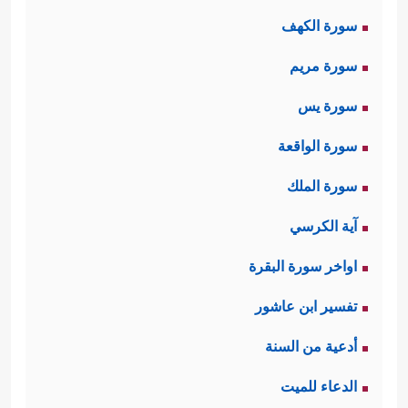
سورة الكهف
﴿مَاۤ أَنتَ بِنِعۡمَةِ رَبِّكَ بِمَجۡنُونࣲ﴾
في عقله:
،
سورة مريم
﴿وَإِنَّ لَكَ
وزكَّاه في دينه ومكانته عند ربه:
سورة يس
لَأَجۡرًا غَیۡرَ مَمۡنُونࣲ﴾
﴿وَإِنَّكَ
، وزكَّاه في خُلُقه:
سورة الواقعة
لَعَلَىٰ خُلُقٍ عَظِیمࣲ﴾
.
سورة الملك
ولقد كانت قريش تنال منه وتطعن في
آية الكرسي
عقله حتى اتهموه بالجنون، وتطعن في
اواخر سورة البقرة
دينه حتى اتهموه بالسحر والافتراء على
تفسير ابن عاشور
الله، وتطعن في خُلُقه حتى رموه
أدعية من السنة
بالكذب، واتهموه في قصده ونيّته؛ كلّ
الدعاء للميت
ذلك لينفّروا الناس عنه، خاصَّة أولئك