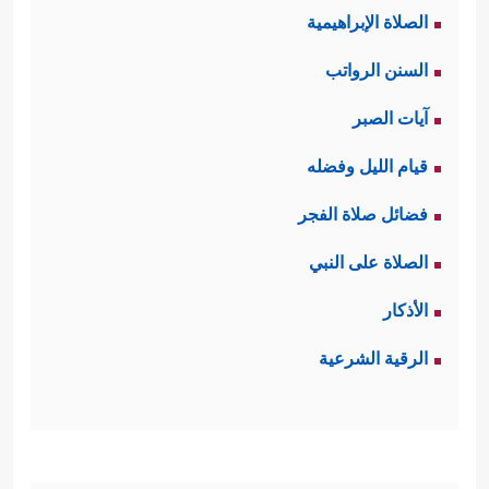
الصلاة الإبراهيمية
البعيدين عن مكّة، والذين رُبَّما يفِدُون
السنن الرواتب
إليها للحج أو التجارة، فكانت هذه
آيات الصبر
الكلمات تؤثِّر فيهم، وكان ردُّ القرآن
قيام الليل وفضله
واضحًا ومباشرًا، وقادرًا على أن يصِل
فضائل صلاة الفجر
لكلِّ أحدٍ بكل يُسرٍ.
الصلاة على النبي
ثانيًا: تؤكِّد السورة أنه سيأتي اليوم الذي
الأذكار
تنكشف فيه الحقائق انكشافًا حتى يتبيَّن
الرقية الشرعية
للناس مَن كان أَولَى بهذه التهم الباطلة،
ومَن هو المُهتدي الماشي على الصراط
المستقيم، ومَن هو الضالُّ التائهُ الحائدُ