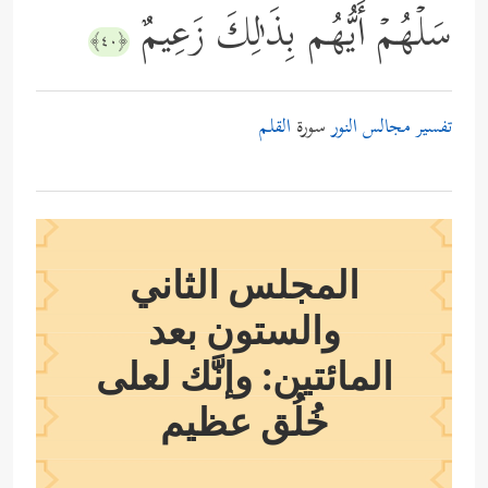
سَلۡهُمۡ أَیُّهُم بِذَ ٰ⁠لِكَ زَعِیمٌ
﴿٤٠﴾
تفسير مجالس النور
سورة
القلم
المجلس الثاني
والستون بعد
المائتين: وإنَّك لعلى
خُلُق عظيم