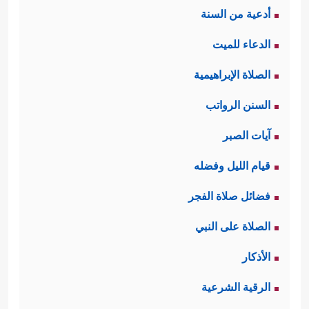
أدعية من السنة
بالكذب، واتهموه في قصده ونيّته؛ كلّ
الدعاء للميت
ذلك لينفّروا الناس عنه، خاصَّة أولئك
الصلاة الإبراهيمية
البعيدين عن مكّة، والذين رُبَّما يفِدُون
السنن الرواتب
إليها للحج أو التجارة، فكانت هذه
آيات الصبر
الكلمات تؤثِّر فيهم، وكان ردُّ القرآن
قيام الليل وفضله
واضحًا ومباشرًا، وقادرًا على أن يصِل
فضائل صلاة الفجر
لكلِّ أحدٍ بكل يُسرٍ.
الصلاة على النبي
ثانيًا: تؤكِّد السورة أنه سيأتي اليوم الذي
الأذكار
تنكشف فيه الحقائق انكشافًا حتى يتبيَّن
الرقية الشرعية
للناس مَن كان أَولَى بهذه التهم الباطلة،