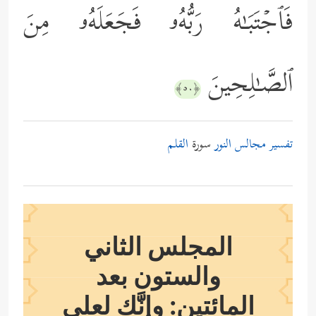
فَٱجۡتَبَـٰهُ رَبُّهُۥ فَجَعَلَهُۥ مِنَ
ٱلصَّـٰلِحِینَ
﴿٥٠﴾
تفسير مجالس النور
سورة
القلم
المجلس الثاني
والستون بعد
المائتين: وإنَّك لعلى