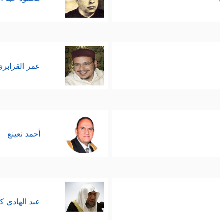
عمر القزابري
أحمد نعينع
عبد الهادي ك