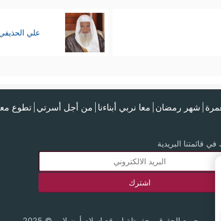
علي الحذيفي
عمرة
شهر رمضان
معا نربي أبناءنا
من أجل أسرتي
تطوع معن
في قائمتنا البريدية
جميع الحقوق محفوظة لموقع إسلام أون لاين © 2025