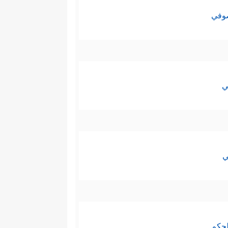
صوفي
ي
ي
لحكم