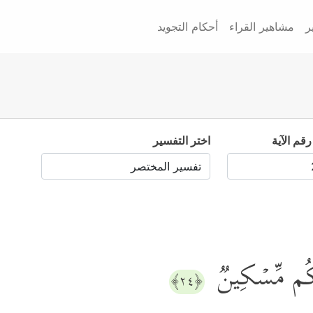
ر
مشاهير القراء
أحكام التجويد
رقم الآية
اختر التفسير
َیۡكُم مِّسۡكِینࣱ
﴿٢٤﴾