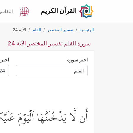
القرآن الكريم
التفاسي
الرئيسية
تفسير المختصر
القلم
الآية 24
سورة القلم تفسير المختصر الآية 24
اختر سورة
اختر 
أَن لَّا یَدۡخُلَنَّهَا ٱلۡیَوۡمَ عَل