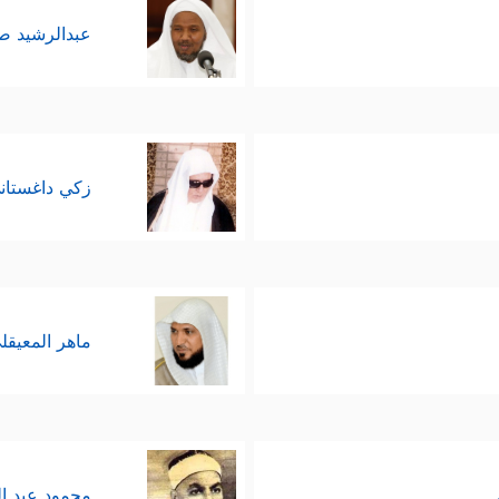
عبدالرشيد 
زكي داغستان
ماهر المعيقل
محمود عبد ا