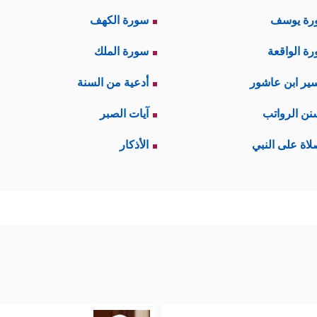
رة يوسف
سورة الكهف
ة الواقعة
سورة الملك
ير ابن عاشور
أدعية من السنة
نن الرواتب
آيات الصبر
لاة على النبي
الأذكار