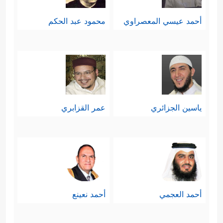
أحمد عيسي المعصراوي
محمود عبد الحكم
ياسين الجزائري
عمر القزابري
أحمد العجمي
أحمد نعينع