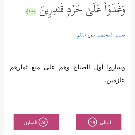
وَغَدَوۡاْ عَلَىٰ حَرۡدࣲ قَـٰدِرِینَ
﴿٢٥﴾
تفسير المختصر
سورة
القلم
وساروا أول الصباح وهم على منع ثمارهم
عازمين.
التالي
السابق
24
26