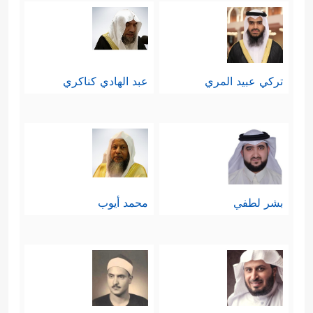
تركي عبيد المري
عبد الهادي كناكري
بشر لطفي
محمد أيوب