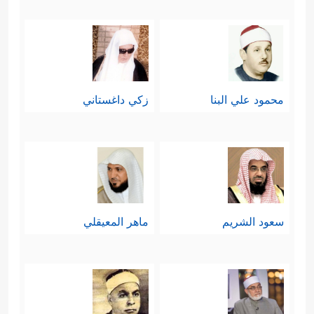
محمود علي البنا
زكي داغستاني
سعود الشريم
ماهر المعيقلي