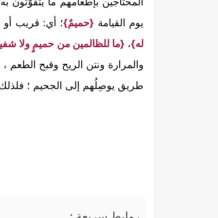
المحتاجين بإطعامهم ما يتقوَّتون به
يوم القيامة
{حميمٌ}
؛ أي: قريب أو 
له}
،
{ما للظالمين من حميمٍ ولا شفيع
والمرارة ونتن الريح وقبح الطعم ، ل
طريق يوصِلُهم إلى الجحيم ؛ فلذلك ا
روابط سريعة :