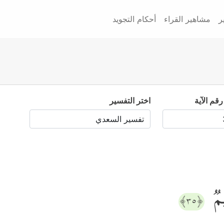
ر
مشاهير القراء
أحكام التجويد
رقم الآية
اختر التفسير
یمࣱ
﴿٣٥﴾