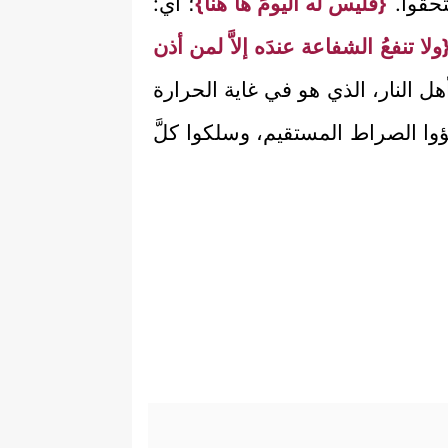
قُّوا.
{فليس له اليومَ ها هنا}
؛ أي:
ولا تنفعُ الشفاعة عندَه إلاَّ لمن أذن
هل النار، الذي هو في غاية الحرارة
وا الصراط المستقيم، وسلكوا كلَّ