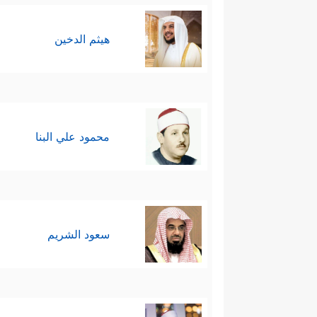
هيثم الدخين
محمود علي البنا
سعود الشريم