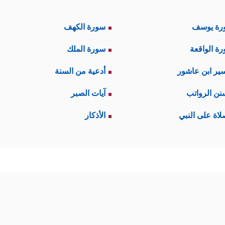
رة يوسف
سورة الكهف
ة الواقعة
سورة الملك
ير ابن عاشور
أدعية من السنة
نن الرواتب
آيات الصبر
لاة على النبي
الأذكار