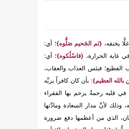
ًّا يخنقه،
{ثم الجَحيم صَلُّوه}
؛ أي:
ي غاية الحرارة،
{فاسْلُكوه}
؛ أي:
اب الفظيع؛ فبئس العذاب والعقاب،
من بالله العظيم}
: بأن كان كافراً بربِّه
في قلبه رحمةٌ يرحم بها الفقراء
لك لأنَّ مدار السعادة ومادَّتها
حسان، الذي من أعظمها دفع ضرورة