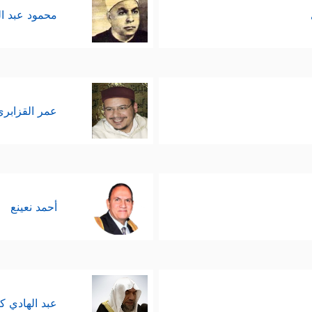
محمود عبد ا
عمر القزابري
أحمد نعينع
عبد الهادي ك