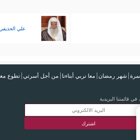
علي الحذيفي
عمرة
شهر رمضان
معا نربي أبناءنا
من أجل أسرتي
تطوع معن
في قائمتنا البريدية