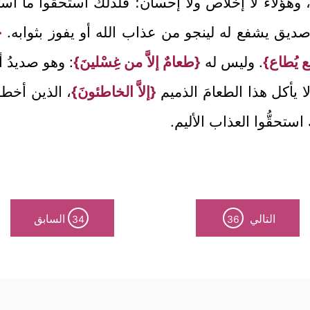
، وهؤلاء لا إخلاص ولا إحسان؛ فلذلك استحقُّوا ما استح
صديق يشفع له لينجو من عذاب الله أو يفوز بثوابه.
{
 يُطاع}
. وليس له
{طعامٌ إلاَّ من غِسْلينَ}
: وهو صديدُ أ
ا يأكل هذا الطعامَ الذميم
{إلاَّ الخاطئونَ}
، الذين أخطؤ
ستحقُّوا العذاب الأليم.
التالي
السابق
34
36