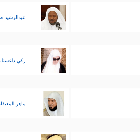
عبدالرشيد 
زكي داغستان
ماهر المعيقل