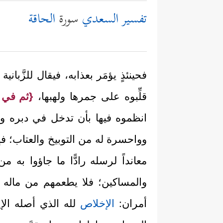
تفسير السعدي
سورة
الحاقة
فحينئذٍ يؤمَر بعذابه، فيقال للزَّباني
قلِّبوه على جمرها ولهبها،
{ثم في س
انظموه فيها بأن تدخل في دبره وتخ
وواحسرة له من التوبيخ والعتاب؛ فإ
معانداً لرسله رادًّا ما جاؤوا به من
والمساكين؛ فلا يطعمهم من ماله ول
أمران:
الإخلاص
لله الذي أصله ال