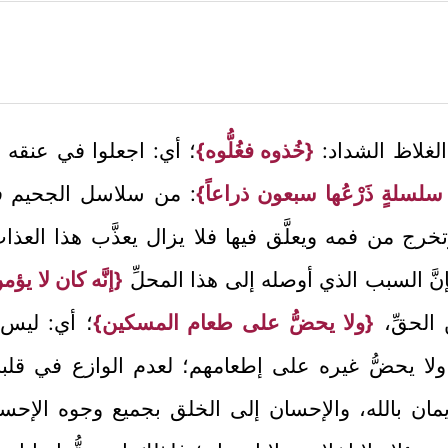
ة الغلاظ الشداد:
{خُذوه فغُلُّوه}
؛ أي: اجعلوا في عنقه غل
لسلةٍ ذَرْعُها سبعون ذراعاً}
: من سلاسل الجحيم ف
رج من فمه ويعلَّق فيها فلا يزال يعذَّب هذا العذ
نَّ السبب الذي أوصله إلى هذا المحلِّ
{إنَّه كان لا يؤ
 الحقِّ،
{ولا يحضُّ على طعام المسكين}
؛ أي: ليس 
ا يحضُّ غيره على إطعامهم؛ لعدم الوازع في قلبه، وذ
إيمان بالله، والإحسان إلى الخلق بجميع وجوه الإ