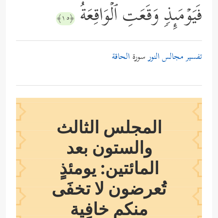
فَیَوۡمَىِٕذࣲ وَقَعَتِ ٱلۡوَاقِعَةُ
﴿١٥﴾
تفسير مجالس النور
سورة
الحاقة
المجلس الثالث
والستون بعد
المائتين: يومئذٍ
تُعرضون لا تخفَى
منكم خافِية