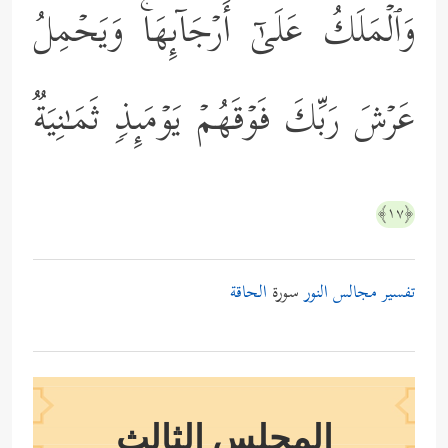
وَٱلۡمَلَكُ عَلَىٰۤ أَرۡجَاۤىِٕهَاۚ وَیَحۡمِلُ
عَرۡشَ رَبِّكَ فَوۡقَهُمۡ یَوۡمَىِٕذࣲ ثَمَـٰنِیَةࣱ
﴿١٧﴾
تفسير مجالس النور
سورة
الحاقة
المجلس الثالث