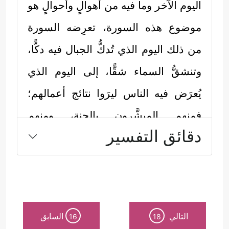
اليوم الآخر وما فيه من أهوالٍ وأحوالٍ هو
موضوع هذه السورة، تعرِضه السورة
من ذلك اليوم الذي تُدكُّ الجبال فيه دكًّا،
وتنشقُّ السماء شقًّا، إلى اليوم الذي
يُعرَض فيه الناس ليرَوا نتائج أعمالهم؛
فمنهم المبشَّرون بالجنة، ومنهم
دقائق التفسير
المعذَّبون بالنار، ويتخلَّل هذه المشاهد
تذكيرٌ بالهلاك الدنيوي الذي أصابَ الأممَ
المُكذِّبة، ومحاججة للمُكذِّبين المُعاصرين
لنزول السورة وهم أهل مكّة، وكما يأتي:
التالي
السابق
16
18
أولًا: تستهِلُّ السورةُ بالتذكير بذلك اليوم