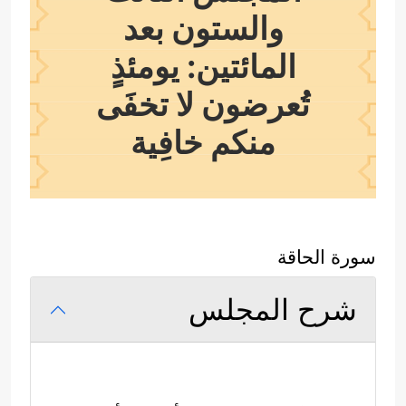
والستون بعد
المائتين: يومئذٍ
تُعرضون لا تخفَى
منكم خافِية
سورة الحاقة
شرح المجلس