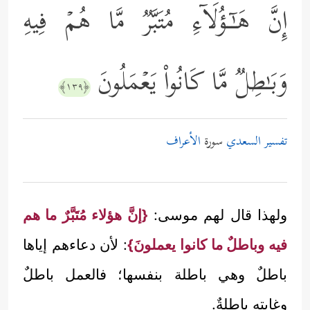
إِنَّ هَـٰۤـؤُلَاۤءِ مُتَبَّرࣱ مَّا هُمۡ فِیهِ
وَبَـٰطِلࣱ مَّا كَانُواْ یَعۡمَلُونَ
﴿١٣٩﴾
تفسير السعدي
سورة
الأعراف
ولهذا قال لهم موسى:
{إنَّ هؤلاء مُتَبَّرٌ ما هم
فيه وباطلٌ ما كانوا يعملونَ}
: لأن دعاءهم إياها
باطلٌ وهي باطلة بنفسها؛ فالعمل باطلٌ
وغايته باطلةٌ.