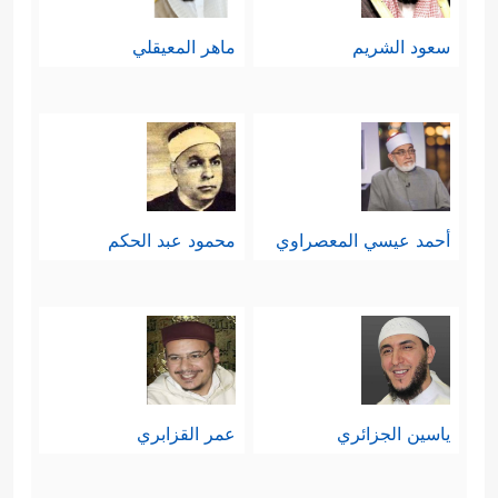
سعود الشريم
ماهر المعيقلي
أحمد عيسي المعصراوي
محمود عبد الحكم
ياسين الجزائري
عمر القزابري