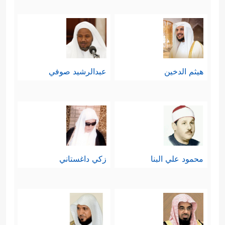
هيثم الدخين
عبدالرشيد صوفي
محمود علي البنا
زكي داغستاني