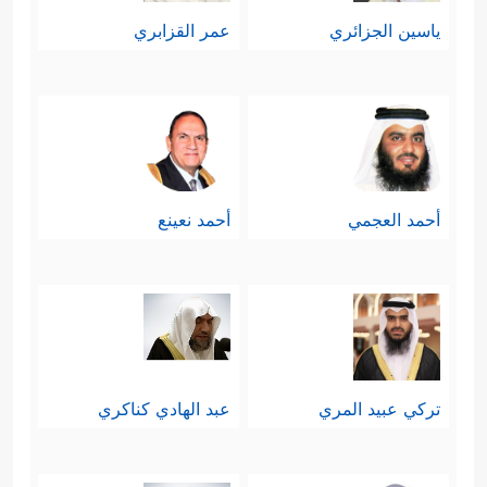
ياسين الجزائري
عمر القزابري
أحمد العجمي
أحمد نعينع
تركي عبيد المري
عبد الهادي كناكري