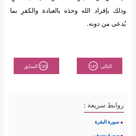
وذلك بإفراد الله وحدَه بالعبادة والكفرِ بما
يُدعى من دونه.
التالي
السابق
139
141
روابط سريعة :
سورة البقرة
سورة يوسف