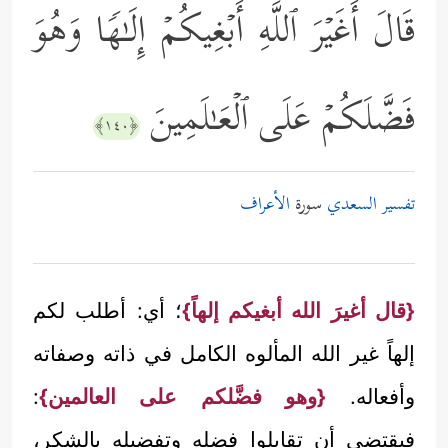
قَالَ أَغَیۡرَ ٱللَّهِ أَبۡغِیكُمۡ إِلَـٰهࣰا وَهُوَ
فَضَّلَكُمۡ عَلَى ٱلۡعَـٰلَمِینَ
﴿١٤٠﴾
تفسير السعدي
سورة
الأعراف
{قال أغيرَ الله أبغيكم إلهاً}
؛ أي: أطلب لكم
إلهاً غير الله المألوه الكامل في ذاته وصفاته
وأفعاله.
{وهو فضَّلكم على العالمين}
:
فيقتضي أن تقابلوا فضله وتفضيله بالشكرِ،