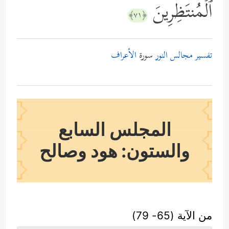
ٱلۡمُنتَظِرِینَ
﴿٧١﴾
تفسير مجالس النور
سورة
الأعراف
المجلس السابع
والستون: هود وصالح
من الآية (65- 79)