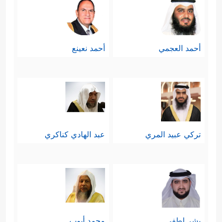
أحمد العجمي
أحمد نعينع
تركي عبيد المري
عبد الهادي كناكري
بشر لطفي
محمد أيوب