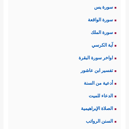
سورة يس
وفي مرحلة مبكِّرة جدًّا في تاريخها،
سورة الواقعة
وتوحيد الخطاب حتى في الصيغة دليلٌ
سورة الملك
على تشابه المخاطَبِين في مستوياتهم
آية الكرسي
وطريقة تفكيرهم.
اواخر سورة البقرة
ثانيًا: كلاهما كان حريصًا على قومه
تفسير ابن عاشور
﴿أُبَلِّغُكُمۡ
ناصِحًا لهم، قال هود لقومه:
أدعية من السنة
رِسَـٰلَـٰتِ رَبِّی وَأَنَا۠ لَكُمۡ نَاصِحٌ أَمِینٌ﴾
، وقال صالح
الدعاء للميت
﴿یَـٰقَوۡمِ لَقَدۡ أَبۡلَغۡتُكُمۡ رِسَالَةَ رَبِّی وَنَصَحۡتُ
لقومه:
الصلاة الإبراهيمية
لَكُمۡ وَلَـٰكِن لَّا تُحِبُّونَ ٱلنَّـٰصِحِینَ﴾
.
السنن الرواتب
ثالثًا: إن عادًا وثمودَ كلاهما كانا أُولي بأسٍ