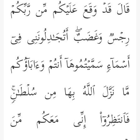
قَالَ قَدۡ وَقَعَ عَلَیۡكُم مِّن رَّبِّكُمۡ
رِجۡسࣱ وَغَضَبٌۖ أَتُجَـٰدِلُونَنِی فِیۤ
أَسۡمَاۤءࣲ سَمَّیۡتُمُوهَاۤ أَنتُمۡ وَءَابَاۤؤُكُم
مَّا نَزَّلَ ٱللَّهُ بِهَا مِن سُلۡطَـٰنࣲۚ
فَٱنتَظِرُوۤاْ إِنِّی مَعَكُم مِّنَ