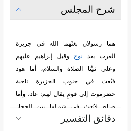
شرح المجلس
هما رسولان بعَثَهما الله في جزيرة
العرب بعد
نوح
وقبل إبراهيم عليهم
وعلى نبيِّنا الصلاة والسلام، أما هود
فبُعث في جنوب الجزيرة ناحية
حضرموت إلى قومٍ يقال لهم: عاد، وأما
صالح فبُعِث في شمالها بين الحجاز
دقائق التفسير
والشام إلى قومٍ يقال لهم: ثمود، وعادة