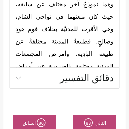
وهما نموذجٌ آخر مختلف عن سابقه،
حيث كان مبعثهما في نواحي الشام،
وهي الأقرب للمدنيَّة بخلاف قوم هودٍ
وصالحٍ، فطبيعةُ المدينة مختلفةٌ عن
طبيعة البادِية، وأمراض المجتمعات
المدنية مختلفة بالضرورة عن أمراض
دقائق التفسير
المجتمعات البدوية؛ أما لوط فكان ممن
عاصَرَ إبراهيم
عليهما السلام
وآمَنَ به ثم
بعثه الله إلى سدومٍ وما حولها من القرى
في بلاد الشام.
التالي
السابق
86
88
وأما شعيب
عليه السلام
فبُعِث في أرض