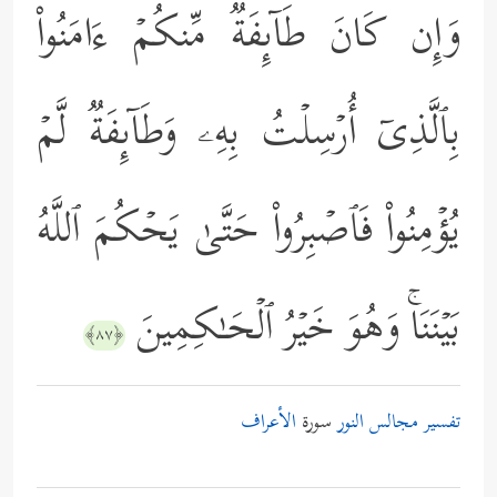
وَإِن كَانَ طَاۤىِٕفَةࣱ مِّنكُمۡ ءَامَنُواْ
بِٱلَّذِیۤ أُرۡسِلۡتُ بِهِۦ وَطَاۤىِٕفَةࣱ لَّمۡ
یُؤۡمِنُواْ فَٱصۡبِرُواْ حَتَّىٰ یَحۡكُمَ ٱللَّهُ
بَیۡنَنَاۚ وَهُوَ خَیۡرُ ٱلۡحَـٰكِمِینَ
﴿٨٧﴾
تفسير مجالس النور
سورة
الأعراف