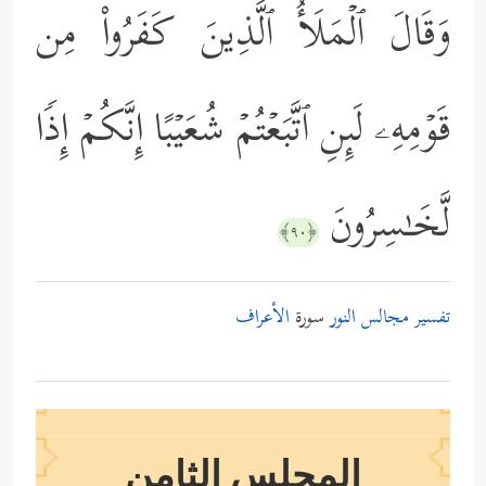
وَقَالَ ٱلۡمَلَأُ ٱلَّذِینَ كَفَرُواْ مِن
قَوۡمِهِۦ لَىِٕنِ ٱتَّبَعۡتُمۡ شُعَیۡبًا إِنَّكُمۡ إِذࣰا
لَّخَـٰسِرُونَ
﴿٩٠﴾
تفسير مجالس النور
سورة
الأعراف
المجلس الثامن