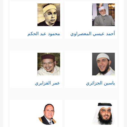
أحمد عيسي المعصراوي
محمود عبد الحكم
ياسين الجزائري
عمر القزابري