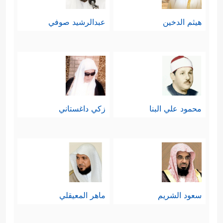
هيثم الدخين
عبدالرشيد صوفي
محمود علي البنا
زكي داغستاني
سعود الشريم
ماهر المعيقلي