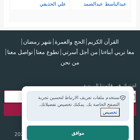
عبدالباسط عبدالصمد
علي الحذيفي
القرآن الكريم
الحج والعمرة
شهر رمضان
معا نربي أبناءنا
من أجل أسرتي
تطوع معنا
تواصل معنا
من نحن
اشترك في قائمتنا البريدية
نستخدم ملفات تعريف الارتباط لتحسين تجربة
التصفح الخاصة بك. يمكنك تخصيص تفضيلاتك.
تخصيص
موافق
جميع الحقوق محفوظة لموقع إسلام أون لاين © 2025