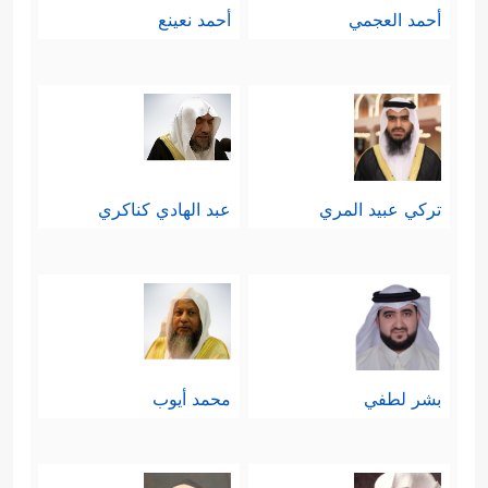
أحمد العجمي
أحمد نعينع
تركي عبيد المري
عبد الهادي كناكري
بشر لطفي
محمد أيوب