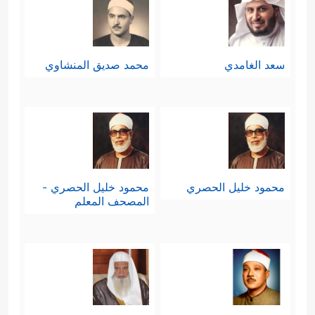
سعد الغامدي
محمد صديق المنشاوي
محمود خليل الحصري
محمود خليل الحصري -
المصحف المعلم