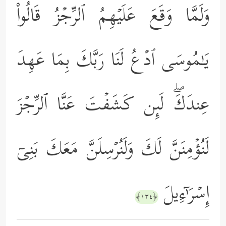
وَلَمَّا وَقَعَ عَلَیۡهِمُ ٱلرِّجۡزُ قَالُواْ
یَـٰمُوسَى ٱدۡعُ لَنَا رَبَّكَ بِمَا عَهِدَ
عِندَكَۖ لَىِٕن كَشَفۡتَ عَنَّا ٱلرِّجۡزَ
لَنُؤۡمِنَنَّ لَكَ وَلَنُرۡسِلَنَّ مَعَكَ بَنِیۤ
إِسۡرَ ٰ⁠ۤءِیلَ
﴿١٣٤﴾