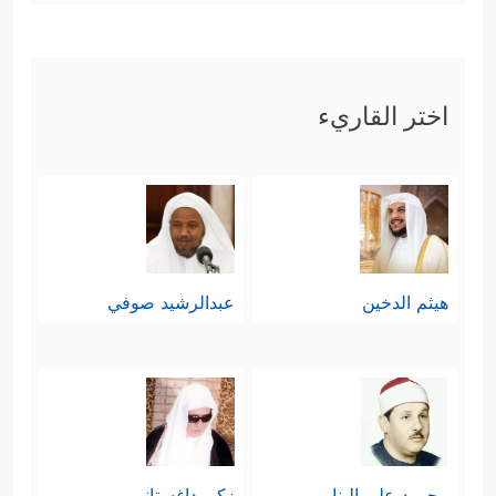
اختر القاريء
هيثم الدخين
عبدالرشيد صوفي
محمود علي البنا
زكي داغستاني