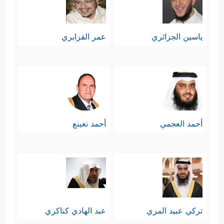
ياسين الجزائري
عمر القزابري
أحمد العجمي
أحمد نعينع
تركي عبيد المري
عبد الهادي كناكري