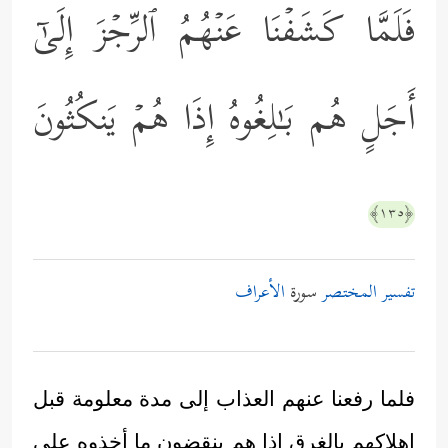
فَلَمَّا كَشَفۡنَا عَنۡهُمُ ٱلرِّجۡزَ إِلَىٰۤ
أَجَلٍ هُم بَـٰلِغُوهُ إِذَا هُمۡ یَنكُثُونَ
﴿١٣٥﴾
تفسير المختصر
سورة
الأعراف
فلما رفعنا عنهم العذاب إلى مدة معلومة قبل
إهلاكهم بالغرق إذا هم ينقضون ما أخذوه على