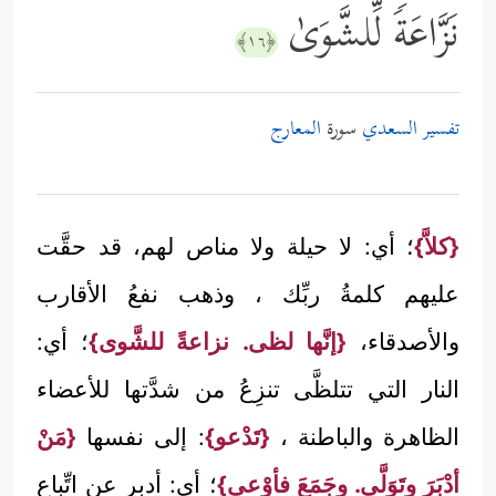
نَزَّاعَةࣰ لِّلشَّوَىٰ
﴿١٦﴾
تفسير السعدي
سورة
المعارج
{كلاَّ}
؛ أي: لا حيلة ولا مناص لهم، قد حقَّت
عليهم كلمةُ ربِّك ، وذهب نفعُ الأقارب
والأصدقاء،
{إنَّها لظى. نزاعةً للشَّوى}
؛ أي:
النار التي تتلظَّى تنزِعُ من شدَّتها للأعضاء
الظاهرة والباطنة ،
{تَدْعو}
: إلى نفسها
{مَنْ
أدْبَرَ وتَوَلَّى. وجَمَعَ فأوْعى}
؛ أي: أدبر عن اتِّباع