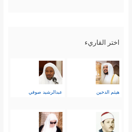
اختر القاريء
هيثم الدخين
عبدالرشيد صوفي