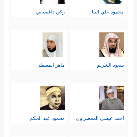
محمود علي البنا
زكي داغستاني
سعود الشريم
ماهر المعيقلي
أحمد عيسي المعصراوي
محمود عبد الحكم