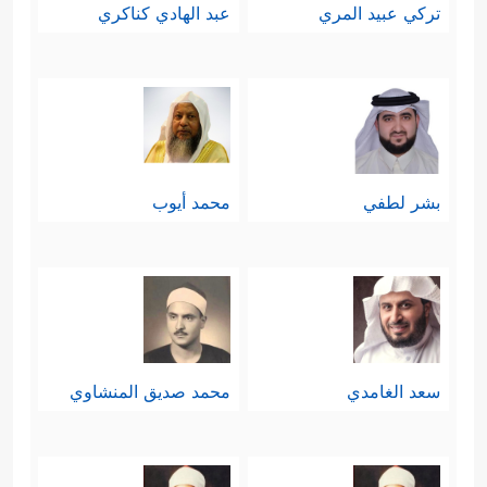
تركي عبيد المري
عبد الهادي كناكري
بشر لطفي
محمد أيوب
سعد الغامدي
محمد صديق المنشاوي