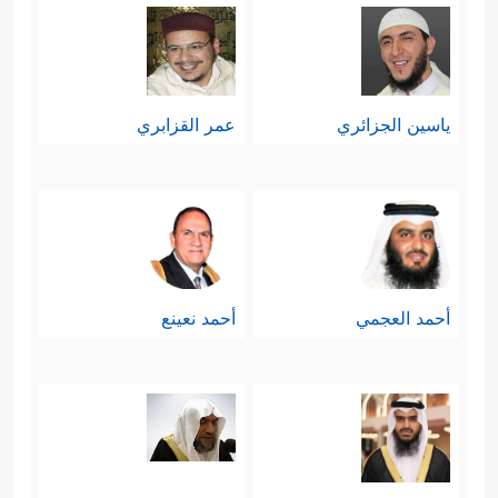
ياسين الجزائري
عمر القزابري
أحمد العجمي
أحمد نعينع