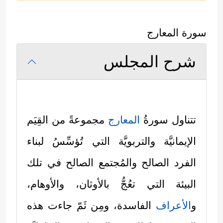
سورة المعارج
شرح المجلس
تتناول سورةُ
المعارج
مجموعةً من القِيَم
الإيمانيَّة والتربويَّة التي تُؤسِّسُ لبناء
الفرد الصالح والمُجتمع الصالح في تلك
البيئة التي تعُجُّ بالأوثان، والأوهام،
و
الأعراف
الفاسدة، ومِن ثَمّ جاءت هذه