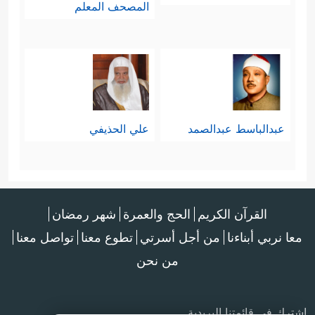
المصحف المعلم
﴿إِنَّ عَذَابَ رَبِّهِمۡ غَیۡرُ مَأۡمُونࣲ
﴿٢٩﴾
إِلَّا عَلَىٰۤ
أَزۡوَ ٰ⁠جِهِمۡ أَوۡ مَا مَلَكَتۡ أَیۡمَـٰنُهُمۡ فَإِنَّهُمۡ غَیۡرُ مَلُومِینَ
﴿٣٠﴾
فَمَنِ ٱبۡتَغَىٰ وَرَاۤءَ ذَ ٰ⁠لِكَ فَأُوْلَــٰۤىِٕكَ هُمُ
ٱلۡعَادُونَ﴾
.
عبدالباسط عبدالصمد
علي الحذيفي
5-، 6- أداء الأمانات والوفاء بالعهود؛
وهما صفتان مُتلازمتان، ودائرة عملهما
أكبر بكثيرٍ مما تُحيط به عبارة، أو
القرآن الكريم
الحج والعمرة
شهر رمضان
تستوعِبه إشارة؛ فليس من موظّفٍ في
معا نربي أبناءنا
من أجل أسرتي
تطوع معنا
تواصل معنا
من نحن
الدولة مِن حاكمها
الأعلى
إلى أصغر
عاملٍ إلَّا في عنقه أمانة، وفي ذمَّته عهد،
اشترك في قائمتنا البريدية