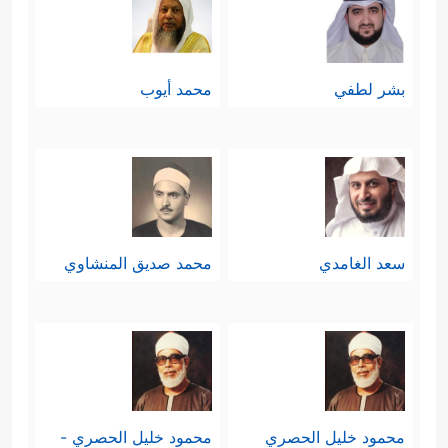
أو ضعيفٍ، ثم تتصارَع الوحوش الكبيرة
فيما بينها، وتنتهي الحياة بهذه الصورة
بشر لطفي
محمد أيوب
التي لا يتمنَّاها ولا يرجوها عاقلٌ سويٌّ
﴿وَٱلَّذِینَ یُصَدِّقُونَ بِیَوۡمِ ٱلدِّینِ
﴿٢٦﴾
وَٱلَّذِینَ هُم مِّنۡ
عَذَابِ رَبِّهِم مُّشۡفِقُونَ
﴿٢٧﴾
إِنَّ عَذَابَ رَبِّهِمۡ غَیۡرُ
مَأۡمُونࣲ﴾
.
سعد الغامدي
محمد صديق المنشاوي
4- العِفَّةُ والطهارة والانتصار على شهوة
الجنس بضبطها وتوجيهها الوجهة التي
تخدم الحياة، وتُسهِم في استقرارها
واستمرارها وتحقيق الأمن والسكينة فيها
محمود خليل الحصري
محمود خليل الحصري -