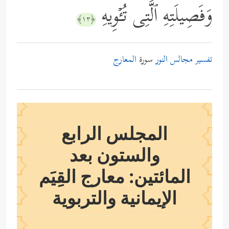
وَفَصِیلَتِهِ ٱلَّتِی تُـٔۡوِیهِ
﴿١٣﴾
تفسير مجالس النور
سورة
المعارج
المجلس الرابع
والستون بعد
المائتين: معارج القِيَم
الإيمانية والتربوية