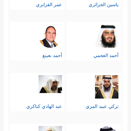
ياسين الجزائري
عمر القزابري
والتخفيف من معاناة المعوزين
﴿وَٱلَّذِینَ فِیۤ أَمۡوَ ٰ⁠لِهِمۡ حَقࣱّ مَّعۡلُومࣱ
والمحتاجين
﴿٢٤﴾
لِّلسَّاۤىِٕلِ وَٱلۡمَحۡرُومِ﴾
.
3- الإيمان بعقيدة الحساب والجزاء؛ فلا
أحمد العجمي
أحمد نعينع
مجال للعبث والفوضى في هذا الكون،
ولا في هذه الحياة، فلا بُدّ أن ينتصف
المظلوم مِمَّن ظلمه، ولا بُدّ أن يلقَى
فاعل الخير ثوابه، كما يلقَى فاعل الشرّ
تركي عبيد المري
عبد الهادي كناكري
عقابه، وبغير هذا الإيمان تكون الأرض
عبارة عن غابةٍ كبيرةٍ لا حظّ فيها لفقيرٍ