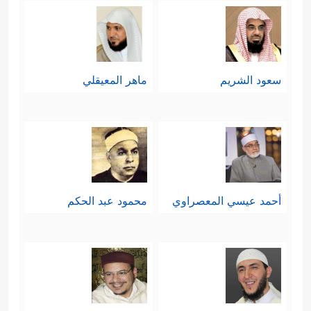
وفق هذه المعايير الواضِحة والمُنضبِطة:
﴿إِلَّا ٱلۡمُصَلِّینَ
1- المُداوَمة على الصلاة
سعود الشريم
ماهر المعيقلي
﴿٢٢﴾
ٱلَّذِینَ هُمۡ عَلَىٰ صَلَاتِهِمۡ دَاۤىِٕمُونَ﴾
ولا
شكّ أنّ هذا الإنسان الذي ألزَمَ نفسه
بالمداومة على الصلاة هو إنسانٌ مُلتزمٌ
ومنضبطٌ، قد تخلَّصَ من الفوضويَّة
أحمد عيسي المعصراوي
محمود عبد الحكم
والعبثيَّة، وهذه هي أولى خطوات النجاح.
2- أداء الزكاة والتي تعني فيما تعنِيه:
الاستعلاء على شهوة المال، والانطلاق
في طريق الخير لخدمة المجتمع،