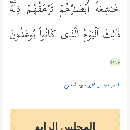
خَـٰشِعَةً أَبۡصَـٰرُهُمۡ تَرۡهَقُهُمۡ ذِلَّةࣱۚ
ذَ ٰ⁠لِكَ ٱلۡیَوۡمُ ٱلَّذِی كَانُواْ یُوعَدُونَ
﴿٤٤﴾
تفسير مجالس النور
سورة
المعارج
المجلس الرابع