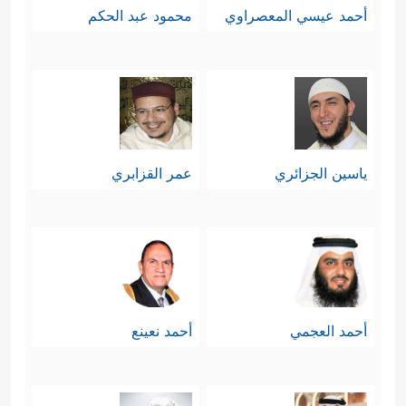
أحمد عيسي المعصراوي
محمود عبد الحكم
والعبثيَّة، وهذه هي أولى خطوات النجاح.
2- أداء الزكاة والتي تعني فيما تعنِيه:
الاستعلاء على شهوة المال، والانطلاق
في طريق الخير لخدمة المجتمع،
ياسين الجزائري
عمر القزابري
والتخفيف من معاناة المعوزين
﴿وَٱلَّذِینَ فِیۤ أَمۡوَ ٰ⁠لِهِمۡ حَقࣱّ مَّعۡلُومࣱ
والمحتاجين
﴿٢٤﴾
لِّلسَّاۤىِٕلِ وَٱلۡمَحۡرُومِ﴾
.
3- الإيمان بعقيدة الحساب والجزاء؛ فلا
أحمد العجمي
أحمد نعينع
مجال للعبث والفوضى في هذا الكون،
ولا في هذه الحياة، فلا بُدّ أن ينتصف