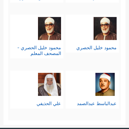
4- العِفَّةُ والطهارة والانتصار على شهوة
الجنس بضبطها وتوجيهها الوجهة التي
تخدم الحياة، وتُسهِم في استقرارها
واستمرارها وتحقيق الأمن والسكينة فيها
محمود خليل الحصري
محمود خليل الحصري -
المصحف المعلم
﴿إِنَّ عَذَابَ رَبِّهِمۡ غَیۡرُ مَأۡمُونࣲ
﴿٢٩﴾
إِلَّا عَلَىٰۤ
أَزۡوَ ٰ⁠جِهِمۡ أَوۡ مَا مَلَكَتۡ أَیۡمَـٰنُهُمۡ فَإِنَّهُمۡ غَیۡرُ مَلُومِینَ
﴿٣٠﴾
فَمَنِ ٱبۡتَغَىٰ وَرَاۤءَ ذَ ٰ⁠لِكَ فَأُوْلَــٰۤىِٕكَ هُمُ
ٱلۡعَادُونَ﴾
.
عبدالباسط عبدالصمد
علي الحذيفي
5-، 6- أداء الأمانات والوفاء بالعهود؛
وهما صفتان مُتلازمتان، ودائرة عملهما