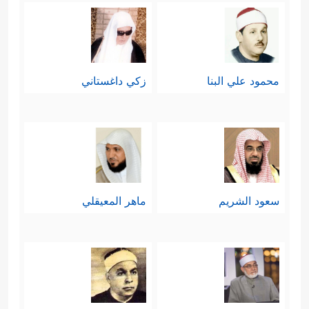
مَنُوعًا﴾
.
رابعًا: استثنَت السورة نفرًا من المُتَّقين
محمود علي البنا
زكي داغستاني
الذين هذَّبُوا نفوسهم وألزموها الصراط
المستقيم، ووزنوها بميزان الحقّ القويم،
وفق هذه المعايير الواضِحة والمُنضبِطة:
﴿إِلَّا ٱلۡمُصَلِّینَ
1- المُداوَمة على الصلاة
سعود الشريم
ماهر المعيقلي
﴿٢٢﴾
ٱلَّذِینَ هُمۡ عَلَىٰ صَلَاتِهِمۡ دَاۤىِٕمُونَ﴾
ولا
شكّ أنّ هذا الإنسان الذي ألزَمَ نفسه
بالمداومة على الصلاة هو إنسانٌ مُلتزمٌ
ومنضبطٌ، قد تخلَّصَ من الفوضويَّة