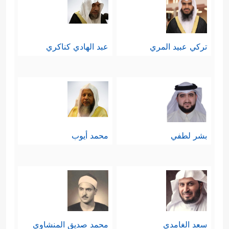
المظلوم مِمَّن ظلمه، ولا بُدّ أن يلقَى
فاعل الخير ثوابه، كما يلقَى فاعل الشرّ
تركي عبيد المري
عبد الهادي كناكري
عقابه، وبغير هذا الإيمان تكون الأرض
عبارة عن غابةٍ كبيرةٍ لا حظّ فيها لفقيرٍ
أو ضعيفٍ، ثم تتصارَع الوحوش الكبيرة
فيما بينها، وتنتهي الحياة بهذه الصورة
بشر لطفي
محمد أيوب
التي لا يتمنَّاها ولا يرجوها عاقلٌ سويٌّ
﴿وَٱلَّذِینَ یُصَدِّقُونَ بِیَوۡمِ ٱلدِّینِ
﴿٢٦﴾
وَٱلَّذِینَ هُم مِّنۡ
عَذَابِ رَبِّهِم مُّشۡفِقُونَ
﴿٢٧﴾
إِنَّ عَذَابَ رَبِّهِمۡ غَیۡرُ
مَأۡمُونࣲ﴾
.
سعد الغامدي
محمد صديق المنشاوي