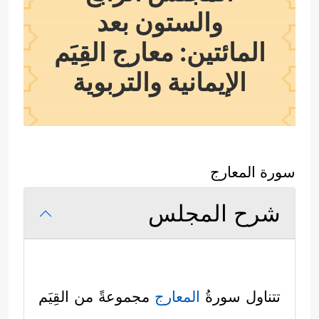
والستون بعد
المائتين: معارج القِيَم
الإيمانية والتربوية
سورة المعارج
شرح المجلس
تتناول سورةُ
المعارج
مجموعةً من القِيَم