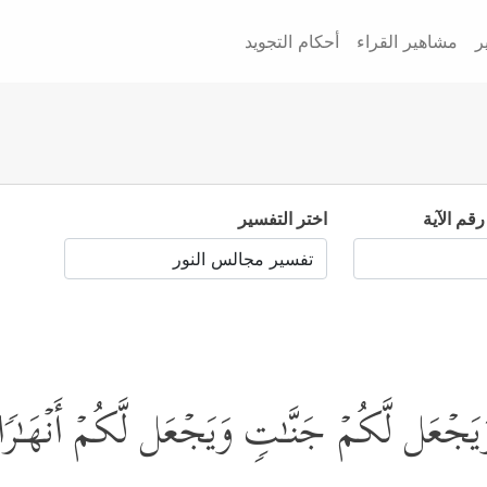
ر
مشاهير القراء
أحكام التجويد
رقم الآية
اختر التفسير
وَیَجۡعَل لَّكُمۡ جَنَّـٰتࣲ وَیَجۡعَل لَّكُمۡ أَنۡهَـٰرࣰ