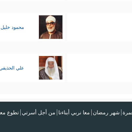
محمود خليل 
علي الحذيفي
عمرة
شهر رمضان
معا نربي أبناءنا
من أجل أسرتي
تطوع معن