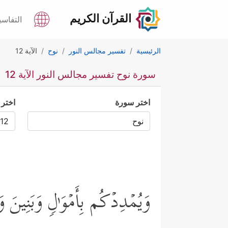
القرآن الكريم
التفاسي
الرئيسية
تفسير مجالس النور
نوح
الآية 12
سورة نوح تفسير مجالس النور الآية 12
اختر سورة
اختر 
وَیُمۡدِدۡكُم بِأَمۡوَ ٰ⁠لࣲ وَبَنِینَ 