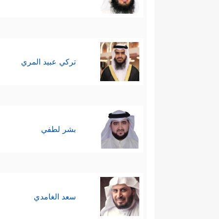
تركي عبيد المري
بشر لطفي
سعد الغامدي