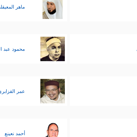
ماهر المعيقل
محمود عبد ا
عمر القزابري
أحمد نعينع