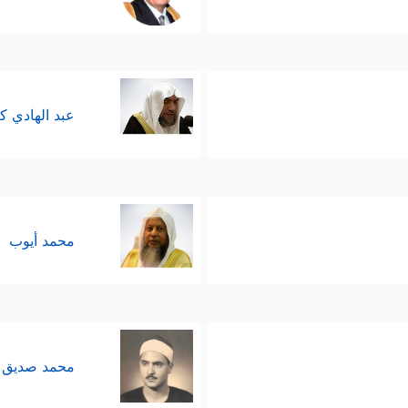
عبد الهادي ك
محمد أيوب
محمد صديق 