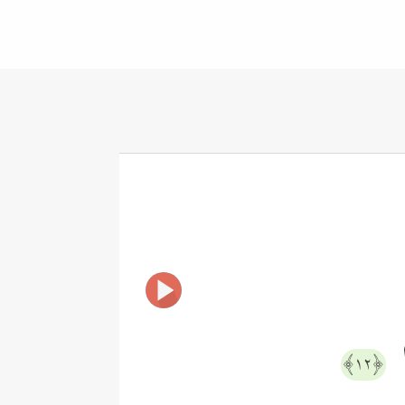
ا
﴿١٢﴾