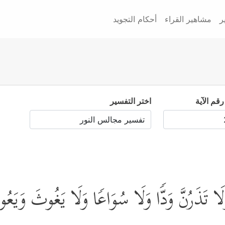
ر
مشاهير القراء
أحكام التجويد
رقم الآية
اختر التفسير
 وَلَا تَذَرُنَّ وَدࣰّا وَلَا سُوَاعࣰا وَلَا یَغُوثَ وَیَع