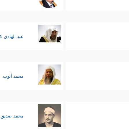
عبد الهادي ك
محمد أيوب
محمد صديق 