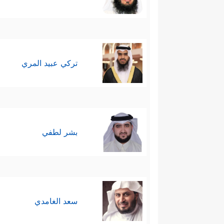
تركي عبيد المري
بشر لطفي
سعد الغامدي