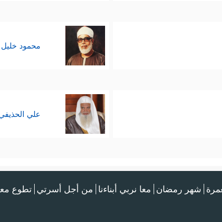
محمود خليل 
علي الحذيفي
عمرة
شهر رمضان
معا نربي أبناءنا
من أجل أسرتي
تطوع معن