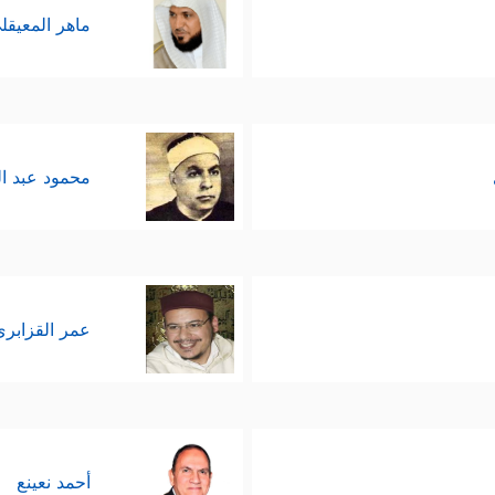
ماهر المعيقل
محمود عبد ا
عمر القزابري
أحمد نعينع