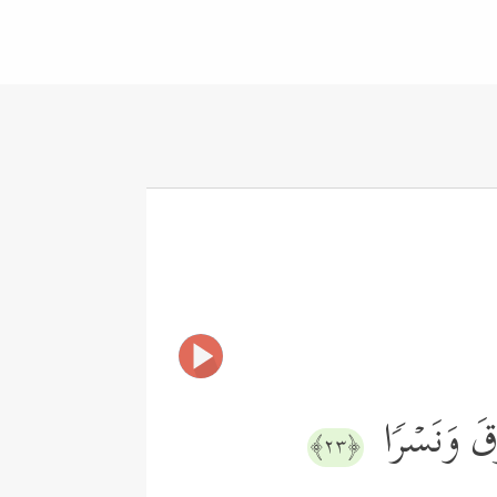
ُوقَ وَنَسۡرࣰا
﴿٢٣﴾