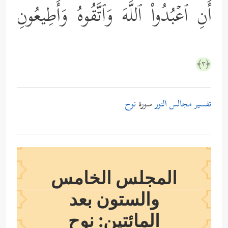
أَنِ ٱعۡبُدُواْ ٱللَّهَ وَٱتَّقُوهُ وَأَطِیعُونِ
﴿٣﴾
تفسير مجالس النور
سورة
نوح
المجلس الخامس
والستون بعد
المائتين: نوح