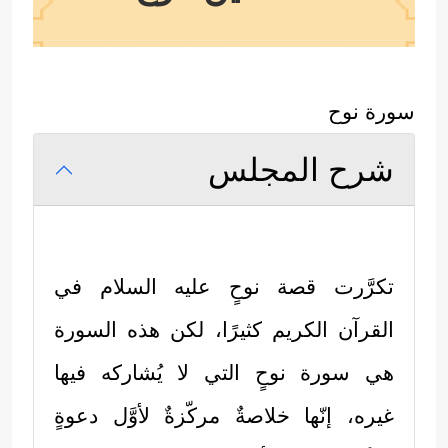
سورة نوح
شرح المجلس
تكرَّرت قصة نوحٍ
عليه السلام
في
القرآن الكريم كثيرًا، لكن هذه السورة
هي سورة نوحٍ التي لا يُشاركه فيها
غيره، إنّها خلاصةٌ مركّزةٌ لأوَّل دعوةٍ