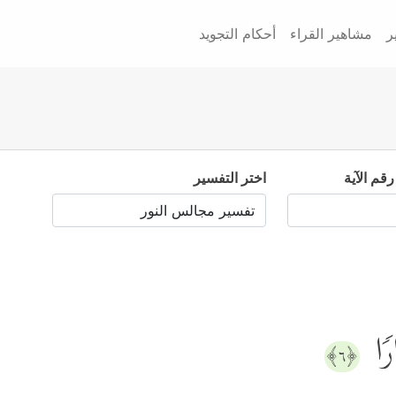
ر
مشاهير القراء
أحكام التجويد
رقم الآية
اختر التفسير
ارࣰا
﴿٦﴾