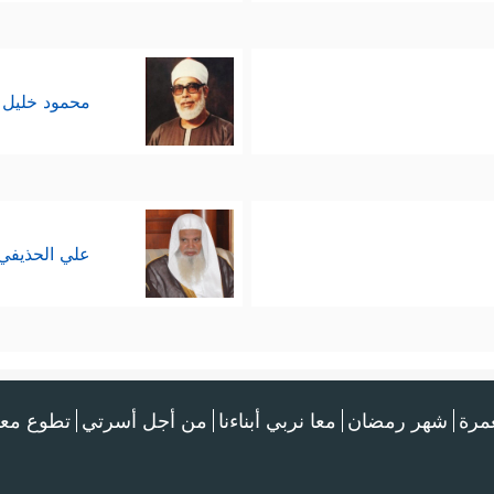
محمود خليل 
علي الحذيفي
عمرة
شهر رمضان
معا نربي أبناءنا
من أجل أسرتي
تطوع معن