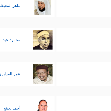
ماهر المعيقل
محمود عبد ا
عمر القزابري
أحمد نعينع