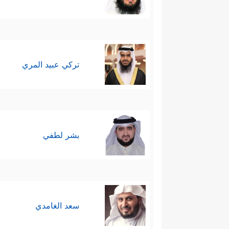
تركي عبيد المري
بشر لطفي
سعد الغامدي