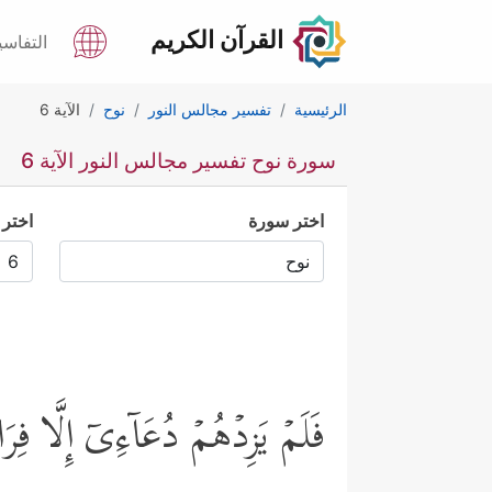
القرآن الكريم
التفاسي
الرئيسية
تفسير مجالس النور
نوح
الآية 6
سورة نوح تفسير مجالس النور الآية 6
اختر سورة
اختر 
فَلَمۡ یَزِدۡهُمۡ دُعَاۤءِیۤ إِلَّا فِرَ