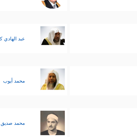
عبد الهادي ك
محمد أيوب
محمد صديق 