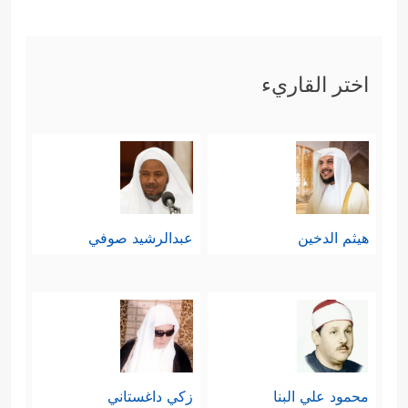
عَلَیۡكُم مِّدۡرَارࣰا
﴿١١﴾
وَیُمۡدِدۡكُم بِأَمۡوَ ٰ⁠لࣲ وَبَنِینَ
وَیَجۡعَل لَّكُمۡ جَنَّـٰتࣲ وَیَجۡعَل لَّكُمۡ أَنۡهَـٰرࣰا﴾
.
اختر القاريء
ثالثًا: عرَضَت السورة جانبًا من
المُحاججات العقليَّة التي كان نوحٌ
عليه
السلام
يوجِّهها لقومه، والتي تهدِف إلى
فتح أذهانهم لهذا الكون البديع، ولهذا
هيثم الدخين
عبدالرشيد صوفي
الخلق العجيب وما فيه من آياتٍ ودلائل
﴿مَّا لَكُمۡ لَا تَرۡجُونَ لِلَّهِ وَقَارࣰا
﴿١٣﴾
وَقَدۡ خَلَقَكُمۡ
أَطۡوَارًا
﴿١٤﴾
أَلَمۡ تَرَوۡاْ كَیۡفَ خَلَقَ ٱللَّهُ سَبۡعَ سَمَـٰوَ ٰ⁠تࣲ
طِبَاقࣰا
﴿١٥﴾
وَجَعَلَ ٱلۡقَمَرَ فِیهِنَّ نُورࣰا وَجَعَلَ ٱلشَّمۡسَ
محمود علي البنا
زكي داغستاني