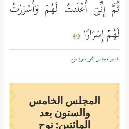
ثُمَّ إِنِّیۤ أَعۡلَنتُ لَهُمۡ وَأَسۡرَرۡتُ
لَهُمۡ إِسۡرَارࣰا
﴿٩﴾
تفسير مجالس النور
سورة
نوح
المجلس الخامس
والستون بعد
المائتين: نوح