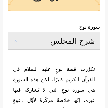
سورة نوح
شرح المجلس
تكرَّرت قصة نوحٍ
عليه السلام
في
القرآن الكريم كثيرًا، لكن هذه السورة
هي سورة نوحٍ التي لا يُشاركه فيها
غيره، إنّها خلاصةٌ مركّزةٌ لأوَّل دعوةٍ