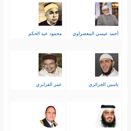
أحمد عيسي المعصراوي
محمود عبد الحكم
ياسين الجزائري
عمر القزابري