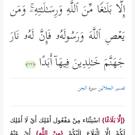
إِلَّا بَلَـٰغࣰا مِّنَ ٱللَّهِ وَرِسَـٰلَـٰتِهِۦۚ وَمَن
یَعۡصِ ٱللَّهَ وَرَسُولَهُۥ فَإِنَّ لَهُۥ نَارَ
جَهَنَّمَ خَـٰلِدِینَ فِیهَاۤ أَبَدًا
﴿٢٣﴾
تفسير الجلالين
سورة
الجن
{إلَّا بَلَاغًا}
اسْتِثْنَاء مِنْ مَفْعُول أَمْلِك أَيْ لَا أَمْلِك
لَكُمْ إلَّا الْبَلَاغ إلَيْكُمْ
{مِنْ اللَّه}
أَيْ عَنْهُ