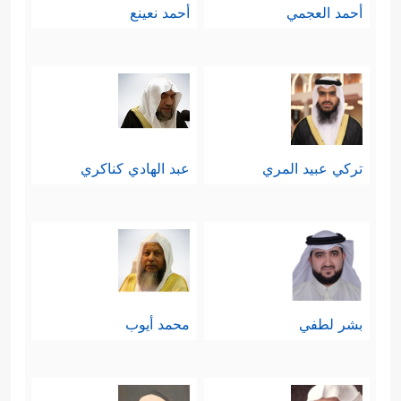
أحمد العجمي
أحمد نعينع
تركي عبيد المري
عبد الهادي كناكري
بشر لطفي
محمد أيوب