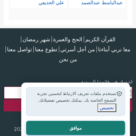
عبدالباسط عبدالصمد
علي الحذيفي
القرآن الكريم
الحج والعمرة
شهر رمضان
معا نربي أبناءنا
من أجل أسرتي
تطوع معنا
تواصل معنا
من نحن
اشترك في قائمتنا البريدية
نستخدم ملفات تعريف الارتباط لتحسين تجربة
التصفح الخاصة بك. يمكنك تخصيص تفضيلاتك.
تخصيص
موافق
جميع الحقوق محفوظة لموقع إسلام أون لاين © 2025