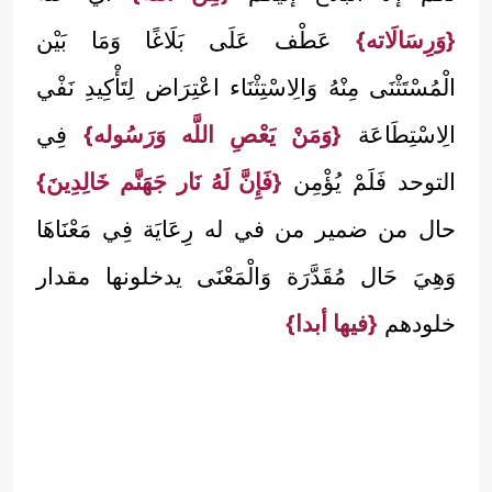
{وَرِسَالَاته}
عَطْف عَلَى بَلَاغًا وَمَا بَيْن
الْمُسْتَثْنَى مِنْهُ وَالِاسْتِثْنَاء اعْتِرَاض لِتَأْكِيدِ نَفْي
الِاسْتِطَاعَة
{وَمَنْ يَعْصِ اللَّه وَرَسُوله}
فِي
التوحد فَلَمْ يُؤْمِن
{فَإِنَّ لَهُ نَار جَهَنَّم خَالِدِينَ}
حال من ضمير من في له رِعَايَة فِي مَعْنَاهَا
وَهِيَ حَال مُقَدَّرَة وَالْمَعْنَى يدخلونها مقدار
خلودهم
{فيها أبدا}