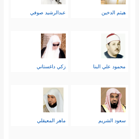
هيثم الدخين
عبدالرشيد صوفي
محمود علي البنا
زكي داغستاني
سعود الشريم
ماهر المعيقلي