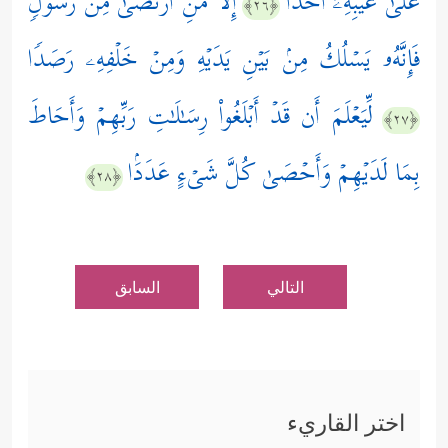
عَلَىٰ غَیۡبِهِۦۤ أَحَدًا
إِلَّا مَنِ ٱرۡتَضَىٰ مِن رَّسُولࣲ
﴿٢٦﴾
فَإِنَّهُۥ یَسۡلُكُ مِنۢ بَیۡنِ یَدَیۡهِ وَمِنۡ خَلۡفِهِۦ رَصَدࣰا
لِّیَعۡلَمَ أَن قَدۡ أَبۡلَغُواْ رِسَـٰلَـٰتِ رَبِّهِمۡ وَأَحَاطَ
﴿٢٧﴾
بِمَا لَدَیۡهِمۡ وَأَحۡصَىٰ كُلَّ شَیۡءٍ عَدَدَۢا
﴿٢٨﴾
التالي
السابق
اختر القاريء