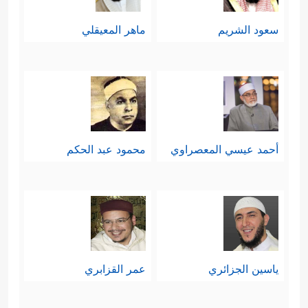
سعود الشريم
ماهر المعيقلي
أحمد عيسي المعصراوي
محمود عبد الحكم
ياسين الجزائري
عمر القزابري