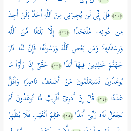
قُلۡ إِنِّی لَن یُجِیرَنِی مِنَ ٱللَّهِ أَحَدࣱ وَلَنۡ أَجِدَ
﴿٢١﴾
مِن دُونِهِۦ مُلۡتَحَدًا
إِلَّا بَلَـٰغࣰا مِّنَ ٱللَّهِ
﴿٢٢﴾
وَرِسَـٰلَـٰتِهِۦۚ وَمَن یَعۡصِ ٱللَّهَ وَرَسُولَهُۥ فَإِنَّ لَهُۥ نَارَ
جَهَنَّمَ خَـٰلِدِینَ فِیهَاۤ أَبَدًا
حَتَّىٰۤ إِذَا رَأَوۡاْ مَا
﴿٢٣﴾
یُوعَدُونَ فَسَیَعۡلَمُونَ مَنۡ أَضۡعَفُ نَاصِرࣰا وَأَقَلُّ
عَدَدࣰا
قُلۡ إِنۡ أَدۡرِیۤ أَقَرِیبࣱ مَّا تُوعَدُونَ أَمۡ
﴿٢٤﴾
یَجۡعَلُ لَهُۥ رَبِّیۤ أَمَدًا
عَـٰلِمُ ٱلۡغَیۡبِ فَلَا یُظۡهِرُ
﴿٢٥﴾