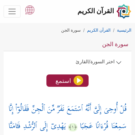
القرآن الكريم
الرئيسية
القرآن الكريم
سورة الجن
سورة الجن
اختر السورة/القارئ
استمع
قُلۡ أُوحِیَ إِلَیَّ أَنَّهُ ٱسۡتَمَعَ نَفَرࣱ مِّنَ ٱلۡجِنِّ فَقَالُوۤاْ إِنَّا
سَمِعۡنَا قُرۡءَانًا عَجَبࣰا
یَهۡدِیۤ إِلَى ٱلرُّشۡدِ فَـَٔامَنَّا
﴿١﴾