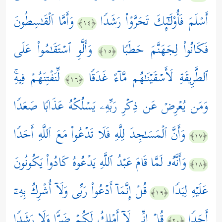
أَسۡلَمَ فَأُوْلَـٰۤىِٕكَ تَحَرَّوۡاْ رَشَدࣰا
وَأَمَّا ٱلۡقَـٰسِطُونَ
﴿١٤﴾
فَكَانُواْ لِجَهَنَّمَ حَطَبࣰا
وَأَلَّوِ ٱسۡتَقَـٰمُواْ عَلَى
﴿١٥﴾
ٱلطَّرِیقَةِ لَأَسۡقَیۡنَـٰهُم مَّاۤءً غَدَقࣰا
لِّنَفۡتِنَهُمۡ فِیهِۚ
﴿١٦﴾
وَمَن یُعۡرِضۡ عَن ذِكۡرِ رَبِّهِۦ یَسۡلُكۡهُ عَذَابࣰا صَعَدࣰا
وَأَنَّ ٱلۡمَسَـٰجِدَ لِلَّهِ فَلَا تَدۡعُواْ مَعَ ٱللَّهِ أَحَدࣰا
﴿١٧﴾
وَأَنَّهُۥ لَمَّا قَامَ عَبۡدُ ٱللَّهِ یَدۡعُوهُ كَادُواْ یَكُونُونَ
﴿١٨﴾
عَلَیۡهِ لِبَدࣰا
قُلۡ إِنَّمَاۤ أَدۡعُواْ رَبِّی وَلَاۤ أُشۡرِكُ بِهِۦۤ
﴿١٩﴾
أَحَدࣰا
قُلۡ إِنِّی لَاۤ أَمۡلِكُ لَكُمۡ ضَرࣰّا وَلَا رَشَدࣰا
﴿٢٠﴾