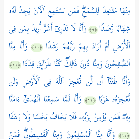
مِنۡهَا مَقَـٰعِدَ لِلسَّمۡعِۖ فَمَن یَسۡتَمِعِ ٱلۡـَٔانَ یَجِدۡ لَهُۥ
شِهَابࣰا رَّصَدࣰا
وَأَنَّا لَا نَدۡرِیۤ أَشَرٌّ أُرِیدَ بِمَن فِی
﴿٩﴾
ٱلۡأَرۡضِ أَمۡ أَرَادَ بِهِمۡ رَبُّهُمۡ رَشَدࣰا
وَأَنَّا مِنَّا
﴿١٠﴾
ٱلصَّـٰلِحُونَ وَمِنَّا دُونَ ذَ ٰ⁠لِكَۖ كُنَّا طَرَاۤىِٕقَ قِدَدࣰا
﴿١١﴾
وَأَنَّا ظَنَنَّاۤ أَن لَّن نُّعۡجِزَ ٱللَّهَ فِی ٱلۡأَرۡضِ وَلَن
نُّعۡجِزَهُۥ هَرَبࣰا
وَأَنَّا لَمَّا سَمِعۡنَا ٱلۡهُدَىٰۤ ءَامَنَّا
﴿١٢﴾
بِهِۦۖ فَمَن یُؤۡمِنۢ بِرَبِّهِۦ فَلَا یَخَافُ بَخۡسࣰا وَلَا رَهَقࣰا
وَأَنَّا مِنَّا ٱلۡمُسۡلِمُونَ وَمِنَّا ٱلۡقَـٰسِطُونَۖ فَمَنۡ
﴿١٣﴾