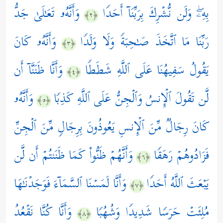
بِهِۦۖ وَلَن نُّشۡرِكَ بِرَبِّنَاۤ أَحَدࣰا
وَأَنَّهُۥ تَعَـٰلَىٰ جَدُّ
﴿٢﴾
رَبِّنَا مَا ٱتَّخَذَ صَـٰحِبَةࣰ وَلَا وَلَدࣰا
وَأَنَّهُۥ كَانَ
﴿٣﴾
یَقُولُ سَفِیهُنَا عَلَى ٱللَّهِ شَطَطࣰا
وَأَنَّا ظَنَنَّاۤ أَن
﴿٤﴾
لَّن تَقُولَ ٱلۡإِنسُ وَٱلۡجِنُّ عَلَى ٱللَّهِ كَذِبࣰا
وَأَنَّهُۥ
﴿٥﴾
كَانَ رِجَالࣱ مِّنَ ٱلۡإِنسِ یَعُوذُونَ بِرِجَالࣲ مِّنَ ٱلۡجِنِّ
فَزَادُوهُمۡ رَهَقࣰا
وَأَنَّهُمۡ ظَنُّواْ كَمَا ظَنَنتُمۡ أَن لَّن
﴿٦﴾
یَبۡعَثَ ٱللَّهُ أَحَدࣰا
وَأَنَّا لَمَسۡنَا ٱلسَّمَاۤءَ فَوَجَدۡنَـٰهَا
﴿٧﴾
مُلِئَتۡ حَرَسࣰا شَدِیدࣰا وَشُهُبࣰا
وَأَنَّا كُنَّا نَقۡعُدُ
﴿٨﴾