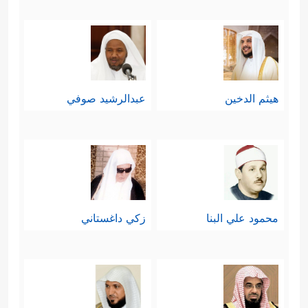
هيثم الدخين
عبدالرشيد صوفي
محمود علي البنا
زكي داغستاني