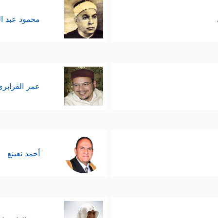
محمود عبد ا
عمر القزابري
أحمد نعينع