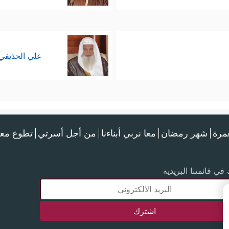
علي الحذيفي
عمرة
شهر رمضان
معا نربي أبناءنا
من أجل أسرتي
تطوع معن
في قائمتنا البريدية