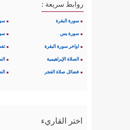
روابط سريعة :
سورة البقرة
سو
سورة يس
سور
اواخر سورة البقرة
تفس
الصلاة الإبراهيمية
الس
فضائل صلاة الفجر
الص
اختر القاريء