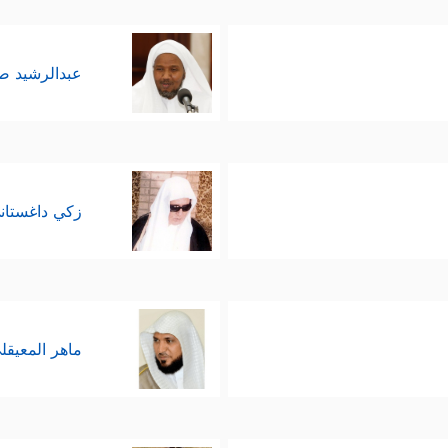
عبدالرشيد 
زكي داغستان
ماهر المعيقل