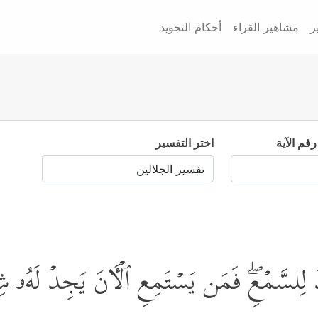
ر
مشاهير القراء
أحكام التجويد
رقم الآية
اختر التفسير
ٰعِدَ لِلسَّمۡعِۖ فَمَن یَسۡتَمِعِ ٱلۡـَٔانَ یَجِدۡ لَهُۥ