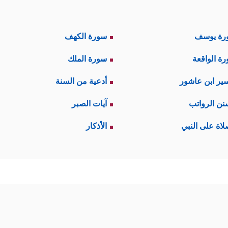
رة يوسف
سورة الكهف
ة الواقعة
سورة الملك
ير ابن عاشور
أدعية من السنة
نن الرواتب
آيات الصبر
لاة على النبي
الأذكار