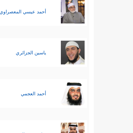
أحمد عيسي المعصراوي
ياسين الجزائري
أحمد العجمي