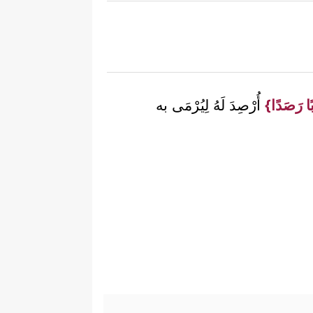
ًا رَصَدًا}
أُرْصِدَ لَهُ لِيُرْمَى به