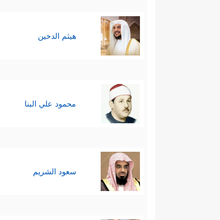
هيثم الدخين
محمود علي البنا
سعود الشريم