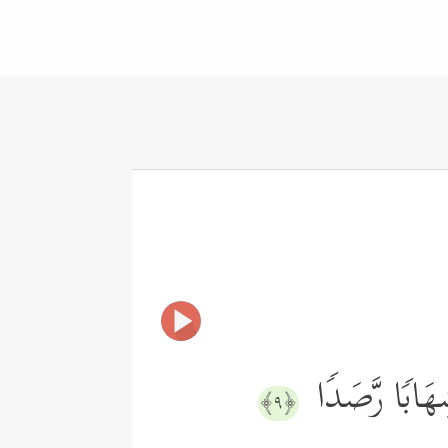
 شِهَابࣰا رَّصَدࣰا
﴿٩﴾