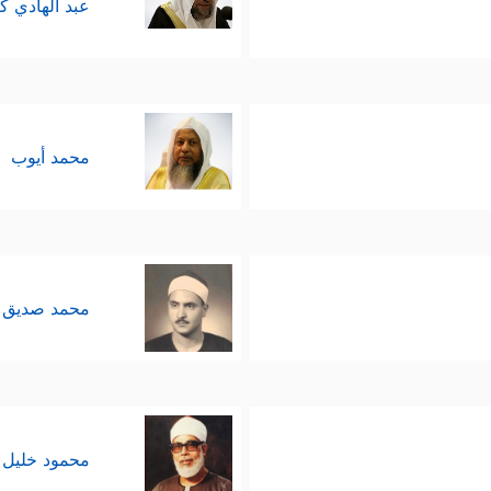
عبد الهادي ك
محمد أيوب
محمد صديق 
محمود خليل 