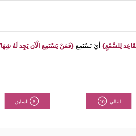
َقَاعِد لِلسَّمْعِ}
أَيْ نَسْتَمِع
{فَمَنْ يَسْتَمِع الْآن يَجِد لَهُ شِهَاب
التالي
السابق
8
10