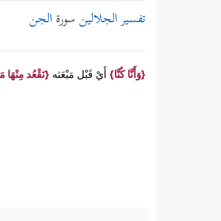
تفسير الجلالين
سورة
الجن
{وَأَنَّا كُنَّا}
أَيْ قَبْل مَبْعَثه
{نَقْعُد مِنْهَا م