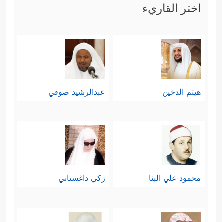
اختر القاريء
هيثم الدخين
عبدالرشيد صوفي
محمود علي البنا
زكي داغستاني