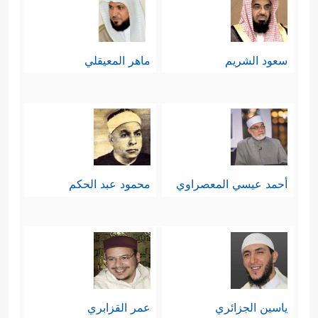
سعود الشريم
ماهر المعيقلي
أحمد عيسي المعصراوي
محمود عبد الحكم
ياسين الجزائري
عمر القزابري