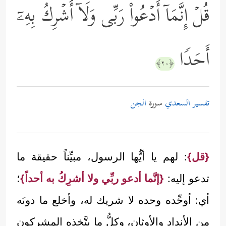
قُلۡ إِنَّمَاۤ أَدۡعُواْ رَبِّی وَلَاۤ أُشۡرِكُ بِهِۦۤ
أَحَدࣰا
﴿٢٠﴾
تفسير السعدي
سورة
الجن
{قل}
: لهم يا أيُّها الرسول، مبيِّناً حقيقة ما
تدعو إليه:
{إنَّما أدعو ربِّي ولا أشرِكُ به أحداً}
؛
أي: أوحِّده وحده لا شريك له، وأخلع ما دونَه
من الأنداد والأوثان، وكلُّ ما يتَّخذه المشركون